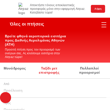
Αποκτήστε τόνους αποκλειστικής
προσφοράς μόνο στην εφαρμογή Airpaz.
Λήψη
Κατεβάστε τώρα!
Όλες οι πτήσεις
Βρείτε φθηνά αεροπορικά εισιτήρια
προς Διεθνής Αερολιμένας Αθηνών
(ATH)
Προσιτή πτήση προς τον προορισμό των
ονείρων σας. Ας κλείσουμε εισιτήρια στην
Airpaz τώρα!
Μονόδρομος
Ταξίδι μετ
Πολλαπλοί
επιστροφής
προορισμοί
Από
Προέλευση
Προς
Προορισμός