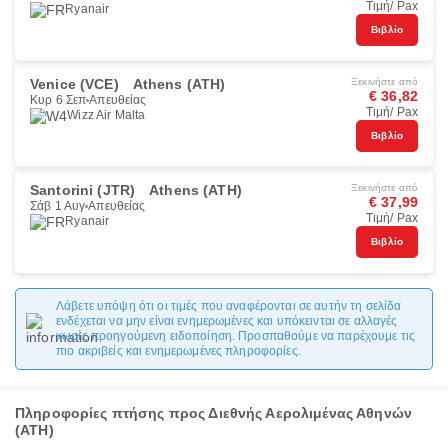
Τιμή/ Pax
Ryanair
Βιβλίο
Venice (VCE)
Athens (ATH)
Ξεκινήστε από
€ 36,82
Κυρ 6 Σεπ
Απευθείας
Τιμή/ Pax
Wizz Air Malta
Βιβλίο
Santorini (JTR)
Athens (ATH)
Ξεκινήστε από
€ 37,99
Σάβ 1 Αυγ
Απευθείας
Τιμή/ Pax
Ryanair
Βιβλίο
Λάβετε υπόψη ότι οι τιμές που αναφέρονται σε αυτήν τη σελίδα
ενδέχεται να μην είναι ενημερωμένες και υπόκεινται σε αλλαγές
χωρίς προηγούμενη ειδοποίηση. Προσπαθούμε να παρέχουμε τις
πιο ακριβείς και ενημερωμένες πληροφορίες.
Πληροφορίες πτήσης προς Διεθνής Αερολιμένας Αθηνών
(ATH)