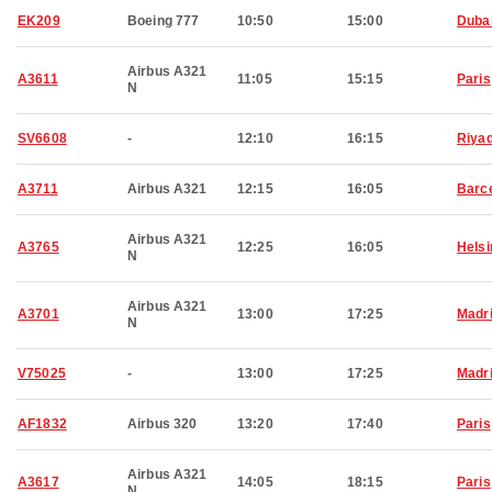
EK209
Boeing 777
10:50
15:00
Duba
Airbus A321
A3611
11:05
15:15
Paris
N
SV6608
-
12:10
16:15
Riya
A3711
Airbus A321
12:15
16:05
Barc
Airbus A321
A3765
12:25
16:05
Helsi
N
Airbus A321
A3701
13:00
17:25
Madr
N
V75025
-
13:00
17:25
Madr
AF1832
Airbus 320
13:20
17:40
Paris
Airbus A321
A3617
14:05
18:15
Paris
N