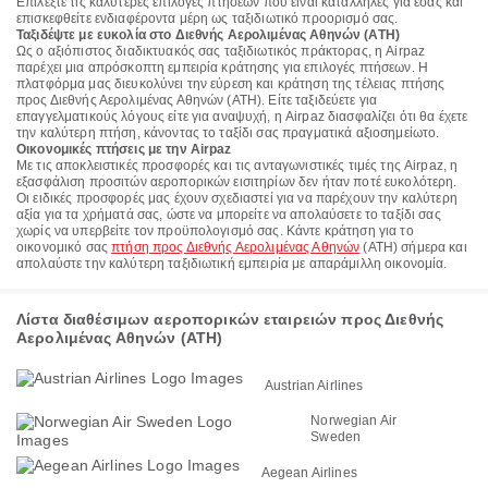
Επιλέξτε τις καλύτερες επιλογές πτήσεων που είναι κατάλληλες για εσάς και
επισκεφθείτε ενδιαφέροντα μέρη ως ταξιδιωτικό προορισμό σας.
Ταξιδέψτε με ευκολία στο Διεθνής Αερολιμένας Αθηνών (ATH)
Ως ο αξιόπιστος διαδικτυακός σας ταξιδιωτικός πράκτορας, η Airpaz
παρέχει μια απρόσκοπτη εμπειρία κράτησης για επιλογές πτήσεων. Η
πλατφόρμα μας διευκολύνει την εύρεση και κράτηση της τέλειας πτήσης
προς Διεθνής Αερολιμένας Αθηνών (ATH). Είτε ταξιδεύετε για
επαγγελματικούς λόγους είτε για αναψυχή, η Airpaz διασφαλίζει ότι θα έχετε
την καλύτερη πτήση, κάνοντας το ταξίδι σας πραγματικά αξιοσημείωτο.
Οικονομικές πτήσεις με την Airpaz
Με τις αποκλειστικές προσφορές και τις ανταγωνιστικές τιμές της Airpaz, η
εξασφάλιση προσιτών αεροπορικών εισιτηρίων δεν ήταν ποτέ ευκολότερη.
Οι ειδικές προσφορές μας έχουν σχεδιαστεί για να παρέχουν την καλύτερη
αξία για τα χρήματά σας, ώστε να μπορείτε να απολαύσετε το ταξίδι σας
χωρίς να υπερβείτε τον προϋπολογισμό σας. Κάντε κράτηση για το
οικονομικό σας
πτήση προς Διεθνής Αερολιμένας Αθηνών
(ATH) σήμερα και
απολαύστε την καλύτερη ταξιδιωτική εμπειρία με απαράμιλλη οικονομία.
Λίστα διαθέσιμων αεροπορικών εταιρειών προς Διεθνής
Αερολιμένας Αθηνών (ATH)
Austrian Airlines
Norwegian Air
Sweden
Aegean Airlines