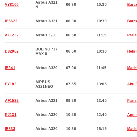
Airbus A321
VY8100
06:30
10:30
Barc
N
IB5622
Airbus A321
06:30
10:30
Barc
AF1232
Airbus 320
06:50
11:15
Paris
BOEING 737
D82962
06:50
10:30
Helsi
MAX 8
IB841
Airbus A320
07:00
11:45
Madr
AIRBUS
EY183
07:55
13:05
Abu 
A321NEO
AF1532
Airbus A321
09:20
13:40
Paris
RJ131
Airbus A320
10:20
12:40
Amm
IB833
Airbus A320
10:30
15:15
Madr