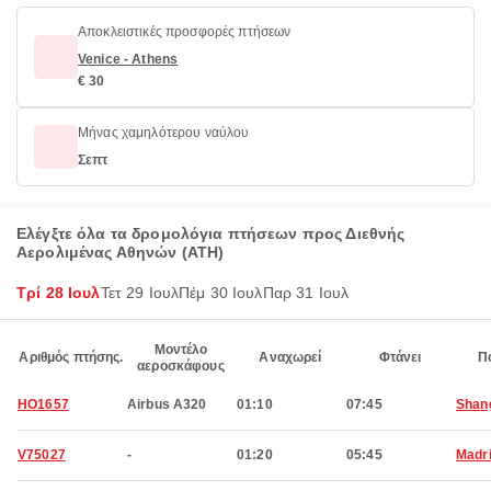
Αποκλειστικές προσφορές πτήσεων
Venice - Athens
€ 30
Μήνας χαμηλότερου ναύλου
Σεπτ
Ελέγξτε όλα τα δρομολόγια πτήσεων προς Διεθνής
Αερολιμένας Αθηνών (ATH)
Τρί 28 Ιουλ
Τετ 29 Ιουλ
Πέμ 30 Ιουλ
Παρ 31 Ιουλ
Μοντέλο
Αριθμός πτήσης.
Αναχωρεί
Φτάνει
Π
αεροσκάφους
HO1657
Airbus A320
01:10
07:45
Shan
V75027
-
01:20
05:45
Madr