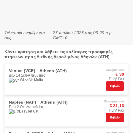
Τελευταία ενημέρωση
27 Ιουλίου 2026 στις 03:29 π.μ.
στις
GMT+0
Κάντε κράτηση και λάβετε τις καλύτερες προσφορές
πτήσεων προς Διεθνής Αερολιμένας Αθηνών (ATH)
Venice (VCE)
Athens (ATH)
Ξεκινήστε από
€ 30
Δευ 14 Σεπ
Απευθείας
Τιμή/ Pax
Wizz Air Malta
Βιβλίο
Naples (NAP)
Athens (ATH)
Ξεκινήστε από
€ 31,16
Παρ 2 Οκτ
Απευθείας
Τιμή/ Pax
EasyJet UK
Βιβλίο
Ξεκινήστε από