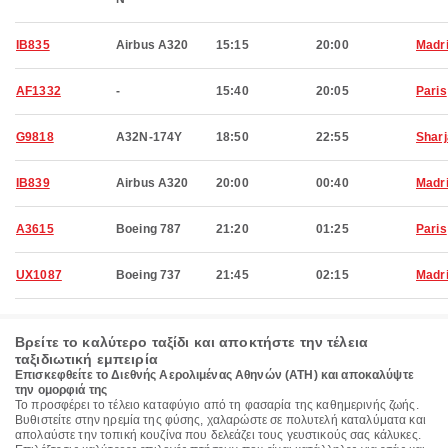
IB835
Airbus A320
15:15
20:00
Madr
AF1332
-
15:40
20:05
Paris
G9818
A32N-174Y
18:50
22:55
Shar
IB839
Airbus A320
20:00
00:40
Madr
A3615
Boeing 787
21:20
01:25
Paris
UX1087
Boeing 737
21:45
02:15
Madr
Βρείτε το καλύτερο ταξίδι και αποκτήστε την τέλεια
ταξιδιωτική εμπειρία
Επισκεφθείτε το Διεθνής Αερολιμένας Αθηνών (ATH) και αποκαλύψτε
την ομορφιά της
Το προσφέρει το τέλειο καταφύγιο από τη φασαρία της καθημερινής ζωής.
Βυθιστείτε στην ηρεμία της φύσης, χαλαρώστε σε πολυτελή καταλύματα και
απολαύστε την τοπική κουζίνα που δελεάζει τους γευστικούς σας κάλυκες.