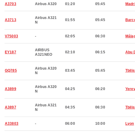
A3703
Airbus A320
01:20
05:45
Madr
Airbus A321
A3713
01:55
05:45
Barc
N
V75003
-
02:05
06:30
Mála
AIRBUS
EY187
02:10
06:15
Abu 
A321NEO
Airbus A320
GQ785
03:45
05:45
Tbilis
N
Airbus A320
A3899
04:25
06:20
Yere
N
Airbus A321
A3897
04:35
06:30
Tbilis
N
A33803
-
06:00
10:00
Lyon