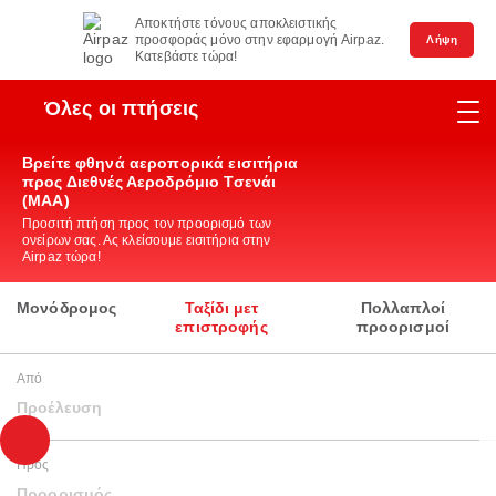
Αποκτήστε τόνους αποκλειστικής
προσφοράς μόνο στην εφαρμογή Airpaz.
Λήψη
Κατεβάστε τώρα!
Όλες οι πτήσεις
Βρείτε φθηνά αεροπορικά εισιτήρια
προς Διεθνές Αεροδρόμιο Τσενάι
(MAA)
Προσιτή πτήση προς τον προορισμό των
ονείρων σας. Ας κλείσουμε εισιτήρια στην
Airpaz τώρα!
Μονόδρομος
Ταξίδι μετ
Πολλαπλοί
επιστροφής
προορισμοί
Από
Προέλευση
Προς
Προορισμός