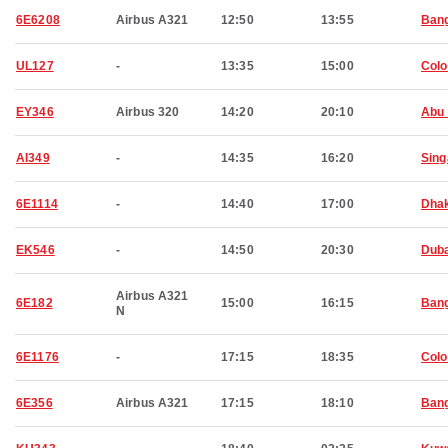
6E6208
Airbus A321
12:50
13:55
Bang
UL127
-
13:35
15:00
Col
EY346
Airbus 320
14:20
20:10
Abu 
AI349
-
14:35
16:20
Sing
6E1114
-
14:40
17:00
Dha
EK546
-
14:50
20:30
Duba
Airbus A321
6E182
15:00
16:15
Bang
N
6E1176
-
17:15
18:35
Col
6E356
Airbus A321
17:15
18:10
Bang