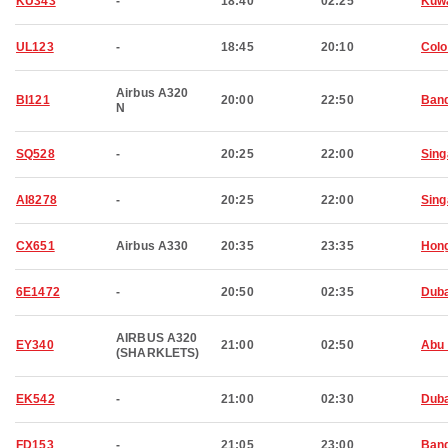
KU343
-
18:40
02:25
Kuwa
UL123
-
18:45
20:10
Col
Airbus A320
BI121
20:00
22:50
Band
N
SQ528
-
20:25
22:00
Sing
AI8278
-
20:25
22:00
Sing
CX651
Airbus A330
20:35
23:35
Hon
6E1472
-
20:50
02:35
Duba
AIRBUS A320
EY340
21:00
02:50
Abu 
(SHARKLETS)
EK542
-
21:00
02:30
Duba
FD153
-
21:05
23:00
Ban