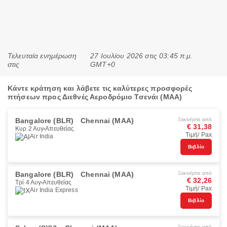
Τελευταία ενημέρωση
27 Ιουλίου 2026 στις 03:45 π.μ.
στις
GMT+0
Κάντε κράτηση και λάβετε τις καλύτερες προσφορές
πτήσεων προς Διεθνές Αεροδρόμιο Τσενάι (MAA)
Bangalore (BLR)
Chennai (MAA)
Ξεκινήστε από
€ 31,38
Κυρ 2 Αυγ
Απευθείας
Τιμή/ Pax
Air India
Βιβλίο
Bangalore (BLR)
Chennai (MAA)
Ξεκινήστε από
€ 32,26
Τρί 4 Αυγ
Απευθείας
Τιμή/ Pax
Air India Express
Βιβλίο
Ξεκινήστε από