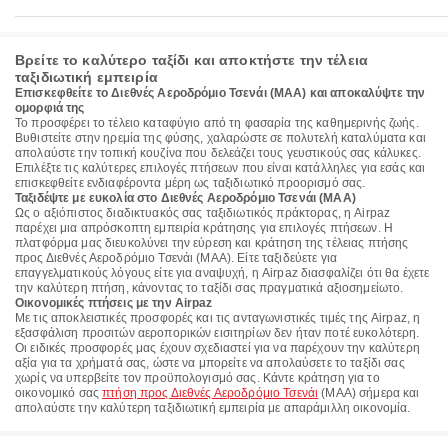
Βρείτε το καλύτερο ταξίδι και αποκτήστε την τέλεια
ταξιδιωτική εμπειρία
Επισκεφθείτε το Διεθνές Αεροδρόμιο Τσενάι (MAA) και αποκαλύψτε την
ομορφιά της
Το προσφέρει το τέλειο καταφύγιο από τη φασαρία της καθημερινής ζωής.
Βυθιστείτε στην ηρεμία της φύσης, χαλαρώστε σε πολυτελή καταλύματα και
απολαύστε την τοπική κουζίνα που δελεάζει τους γευστικούς σας κάλυκες.
Επιλέξτε τις καλύτερες επιλογές πτήσεων που είναι κατάλληλες για εσάς και
επισκεφθείτε ενδιαφέροντα μέρη ως ταξιδιωτικό προορισμό σας.
Ταξιδέψτε με ευκολία στο Διεθνές Αεροδρόμιο Τσενάι (MAA)
Ως ο αξιόπιστος διαδικτυακός σας ταξιδιωτικός πράκτορας, η Airpaz
παρέχει μια απρόσκοπτη εμπειρία κράτησης για επιλογές πτήσεων. Η
πλατφόρμα μας διευκολύνει την εύρεση και κράτηση της τέλειας πτήσης
προς Διεθνές Αεροδρόμιο Τσενάι (MAA). Είτε ταξιδεύετε για
επαγγελματικούς λόγους είτε για αναψυχή, η Airpaz διασφαλίζει ότι θα έχετε
την καλύτερη πτήση, κάνοντας το ταξίδι σας πραγματικά αξιοσημείωτο.
Οικονομικές πτήσεις με την Airpaz
Με τις αποκλειστικές προσφορές και τις ανταγωνιστικές τιμές της Airpaz, η
εξασφάλιση προσιτών αεροπορικών εισιτηρίων δεν ήταν ποτέ ευκολότερη.
Οι ειδικές προσφορές μας έχουν σχεδιαστεί για να παρέχουν την καλύτερη
αξία για τα χρήματά σας, ώστε να μπορείτε να απολαύσετε το ταξίδι σας
χωρίς να υπερβείτε τον προϋπολογισμό σας. Κάντε κράτηση για το
οικονομικό σας
πτήση προς Διεθνές Αεροδρόμιο Τσενάι
(MAA) σήμερα και
απολαύστε την καλύτερη ταξιδιωτική εμπειρία με απαράμιλλη οικονομία.