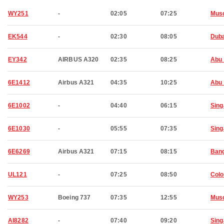
WY251
-
02:05
07:25
Mus
EK544
-
02:30
08:05
Duba
EY342
AIRBUS A320
02:35
08:25
Abu 
6E1412
Airbus A321
04:35
10:25
Abu 
6E1002
-
04:40
06:15
Sing
6E1030
-
05:55
07:35
Sing
6E6269
Airbus A321
07:15
08:15
Bang
UL121
-
07:25
08:50
Col
WY253
Boeing 737
07:35
12:55
Mus
AI8282
-
07:40
09:20
Sing