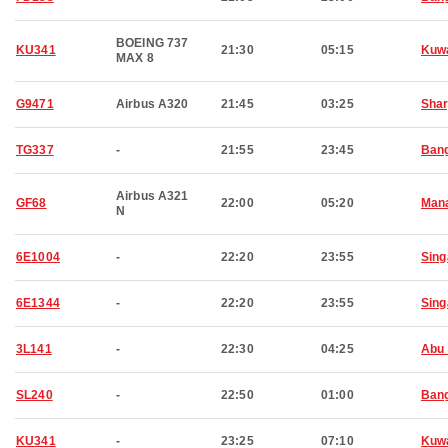
BOEING 737
KU341
21:30
05:15
Kuwa
MAX 8
G9471
Airbus A320
21:45
03:25
Shar
TG337
-
21:55
23:45
Ban
Airbus A321
GF68
22:00
05:20
Man
N
6E1004
-
22:20
23:55
Sing
6E1344
-
22:20
23:55
Sing
3L141
-
22:30
04:25
Abu 
SL240
-
22:50
01:00
Ban
KU341
-
23:25
07:10
Kuwa