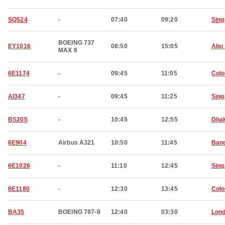
SQ524
-
07:40
09:20
Sing
BOEING 737
EY1016
08:50
15:05
Abu 
MAX 8
6E1174
-
09:45
11:05
Col
AI347
-
09:45
11:25
Sing
BS205
-
10:45
12:55
Dha
6E904
Airbus A321
10:50
11:45
Bang
6E1026
-
11:10
12:45
Sing
6E1180
-
12:30
13:45
Col
BA35
BOEING 787-8
12:40
03:30
Lon