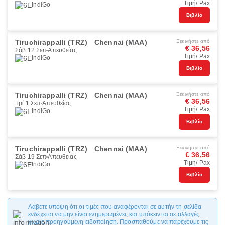
Τιμή/ Pax
IndiGo
Βιβλίο
Tiruchirappalli (TRZ)
Chennai (MAA)
Ξεκινήστε από
€ 36,56
Σάβ 12 Σεπ
Απευθείας
Τιμή/ Pax
IndiGo
Βιβλίο
Tiruchirappalli (TRZ)
Chennai (MAA)
Ξεκινήστε από
€ 36,56
Τρί 1 Σεπ
Απευθείας
Τιμή/ Pax
IndiGo
Βιβλίο
Tiruchirappalli (TRZ)
Chennai (MAA)
Ξεκινήστε από
€ 36,56
Σάβ 19 Σεπ
Απευθείας
Τιμή/ Pax
IndiGo
Βιβλίο
Λάβετε υπόψη ότι οι τιμές που αναφέρονται σε αυτήν τη σελίδα
ενδέχεται να μην είναι ενημερωμένες και υπόκεινται σε αλλαγές
χωρίς προηγούμενη ειδοποίηση. Προσπαθούμε να παρέχουμε τις