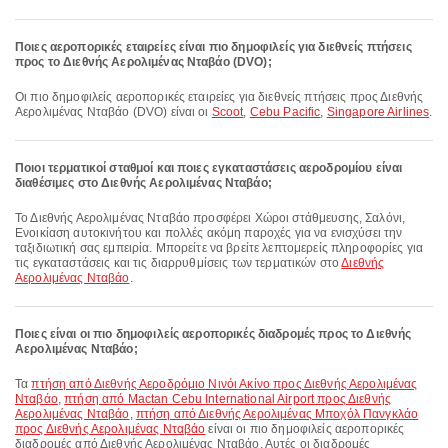
Ποιες αεροπορικές εταιρείες είναι πιο δημοφιλείς για διεθνείς πτήσεις
προς το Διεθνής Αερολιμένας Νταβάο (DVO);
Οι πιο δημοφιλείς αεροπορικές εταιρείες για διεθνείς πτήσεις προς Διεθνής
Αερολιμένας Νταβάο (DVO) είναι οι
Scoot
,
Cebu Pacific
,
Singapore Airlines
.
Ποιοι τερματικοί σταθμοί και ποιες εγκαταστάσεις αεροδρομίου είναι
διαθέσιμες στο Διεθνής Αερολιμένας Νταβάο;
Το Διεθνής Αερολιμένας Νταβάο προσφέρει Χώροι στάθμευσης, Σαλόνι,
Ενοικίαση αυτοκινήτου και πολλές ακόμη παροχές για να ενισχύσει την
ταξιδιωτική σας εμπειρία. Μπορείτε να βρείτε λεπτομερείς πληροφορίες για
τις εγκαταστάσεις και τις διαρρυθμίσεις των τερματικών στο
Διεθνής
Αερολιμένας Νταβάο
.
Ποιες είναι οι πιο δημοφιλείς αεροπορικές διαδρομές προς το Διεθνής
Αερολιμένας Νταβάο;
Τα
πτήση από Διεθνής Αεροδρόμιο Νινόι Ακίνο προς Διεθνής Αερολιμένας
Νταβάο
,
πτήση από Mactan Cebu International Airport προς Διεθνής
Αερολιμένας Νταβάο
,
πτήση από Διεθνής Αερολιμένας Μποχόλ Πανγκλάο
προς Διεθνής Αερολιμένας Νταβάο
είναι οι πιο δημοφιλείς αεροπορικές
διαδρομές από Διεθνής Αερολιμένας Νταβάο. Αυτές οι διαδρομές