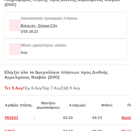
(DVO)
Αποκλειστικές προσφορές πτήσεων
Boracay - Davao City
US$ 28.22
Μήνας χαμηλότερου ναύλου
Αυγ
Ελέγξτε όλα τα δρομολόγια πτήσεων προς Διεθνής
Αερολιμένας Νταβάο (DVO)
Τετ 5 Αυγ
Πέμ 6 Αυγ
Παρ 7 Αυγ
Σάβ 8 Αυγ
Μοντέλο
Αριθμός πτήσης.
Αναχωρεί
Φτάνει
Π
αεροσκάφους
PR2803
-
02:30
04:15
Manil