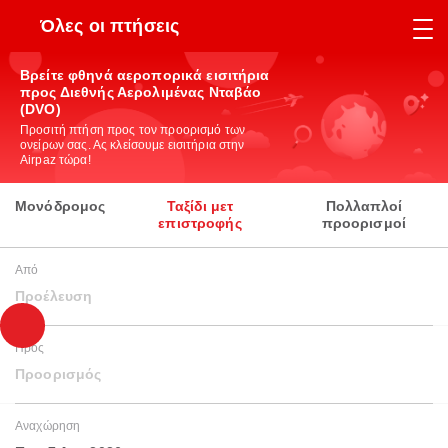
Όλες οι πτήσεις
Βρείτε φθηνά αεροπορικά εισιτήρια
προς Διεθνής Αερολιμένας Νταβάο
(DVO)
Προσιτή πτήση προς τον προορισμό των
ονείρων σας. Ας κλείσουμε εισιτήρια στην
Airpaz τώρα!
Μονόδρομος
Ταξίδι μετ
Πολλαπλοί
επιστροφής
προορισμοί
Από
Προέλευση
Προς
Προορισμός
Αναχώρηση