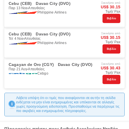
Cebu (CEB)
Davao City (DVO)
Ξεκινήστε από
US$ 30.15
Παρ 13 Νοε
Απευθείας
Τιμή/ Pax
Philippine Airlines
Βιβλίο
Cebu (CEB)
Davao City (DVO)
Ξεκινήστε από
US$ 30.15
Τετ 4 Νοε
Απευθείας
Τιμή/ Pax
Philippine Airlines
Βιβλίο
Cagayan de Oro (CGY)
Davao City (DVO)
Ξεκινήστε από
US$ 30.43
Παρ 21 Αυγ
Απευθείας
Τιμή/ Pax
Cebgo
Βιβλίο
Λάβετε υπόψη ότι οι τιμές που αναφέρονται σε αυτήν τη σελίδα
ενδέχεται να μην είναι ενημερωμένες και υπόκεινται σε αλλαγές
χωρίς προηγούμενη ειδοποίηση. Προσπαθούμε να παρέχουμε τις
πιο ακριβείς και ενημερωμένες πληροφορίες.
Πληροφορίες πτήσης προς Διεθνής Αερολιμένας Νταβάο