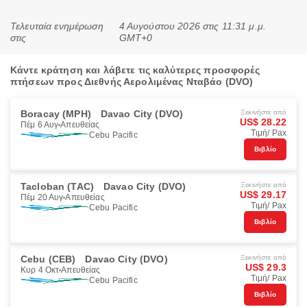
Τελευταία ενημέρωση
4 Αυγούστου 2026 στις 11:31 μ.μ.
στις
GMT+0
Κάντε κράτηση και λάβετε τις καλύτερες προσφορές
πτήσεων προς Διεθνής Αερολιμένας Νταβάο (DVO)
Boracay (MPH)
Davao City (DVO)
Ξεκινήστε από
US$ 28.22
Πέμ 6 Αυγ
Απευθείας
Τιμή/ Pax
Cebu Pacific
Βιβλίο
Tacloban (TAC)
Davao City (DVO)
Ξεκινήστε από
US$ 29.17
Πέμ 20 Αυγ
Απευθείας
Τιμή/ Pax
Cebu Pacific
Βιβλίο
Cebu (CEB)
Davao City (DVO)
Ξεκινήστε από
US$ 29.3
Κυρ 4 Οκτ
Απευθείας
Τιμή/ Pax
Cebu Pacific
Βιβλίο