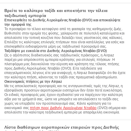
Βρείτε το καλύτερο ταξίδι και αποκτήστε την τέλεια
ταξιδιωτική εμπειρία
Επισκεφθείτε το Διεθνής Αερολιμένας Νταβάο (DVO) και αποκαλύψτε
την ομορφιά της
Το προσφέρει το τέλειο καταφύγιο από τη φασαρία της καθημερινής ζωής.
Βυθιστείτε στην ηρεμία της φύσης, χαλαρώστε σε πολυτελή καταλύματα και
απολαύστε την τοπική κουζίνα που δελεάζει τους γευστικούς σας κάλυκες.
Επιλέξτε τις καλύτερες επιλογές πτήσεων που είναι κατάλληλες για εσάς και
επισκεφθείτε ενδιαφέροντα μέρη ως ταξιδιωτικό προορισμό σας.
Ταξιδέψτε με ευκολία στο Διεθνής Αερολιμένας Νταβάο (DVO)
Ως ο αξιόπιστος διαδικτυακός σας ταξιδιωτικός πράκτορας, η Airpaz
παρέχει μια απρόσκοπτη εμπειρία κράτησης για επιλογές πτήσεων. Η
πλατφόρμα μας διευκολύνει την εύρεση και κράτηση της τέλειας πτήσης
προς Διεθνής Αερολιμένας Νταβάο (DVO). Είτε ταξιδεύετε για
επαγγελματικούς λόγους είτε για αναψυχή, η Airpaz διασφαλίζει ότι θα έχετε
την καλύτερη πτήση, κάνοντας το ταξίδι σας πραγματικά αξιοσημείωτο.
Οικονομικές πτήσεις με την Airpaz
Με τις αποκλειστικές προσφορές και τις ανταγωνιστικές τιμές της Airpaz, η
εξασφάλιση προσιτών αεροπορικών εισιτηρίων δεν ήταν ποτέ ευκολότερη.
Οι ειδικές προσφορές μας έχουν σχεδιαστεί για να παρέχουν την καλύτερη
αξία για τα χρήματά σας, ώστε να μπορείτε να απολαύσετε το ταξίδι σας
χωρίς να υπερβείτε τον προϋπολογισμό σας. Κάντε κράτηση για το
οικονομικό σας
πτήση προς Διεθνής Αερολιμένας Νταβάο
(DVO) σήμερα και
απολαύστε την καλύτερη ταξιδιωτική εμπειρία με απαράμιλλη οικονομία.
Λίστα διαθέσιμων αεροπορικών εταιρειών προς Διεθνής