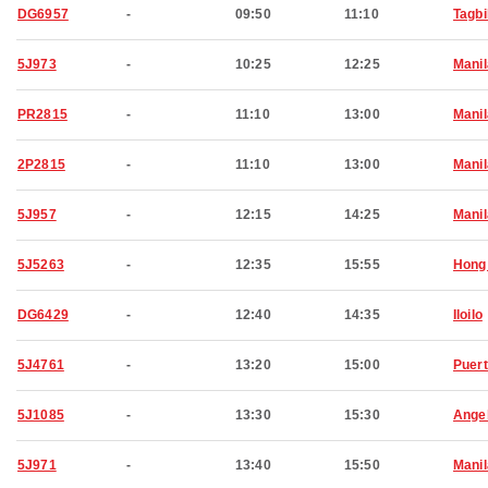
DG6957
-
09:50
11:10
Tagbi
5J973
-
10:25
12:25
Manil
PR2815
-
11:10
13:00
Manil
2P2815
-
11:10
13:00
Manil
5J957
-
12:15
14:25
Manil
5J5263
-
12:35
15:55
Hong
DG6429
-
12:40
14:35
Iloilo
5J4761
-
13:20
15:00
Puert
5J1085
-
13:30
15:30
Ange
5J971
-
13:40
15:50
Manil