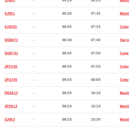
5J965
-
04:20
06:20
Manil
5J961
-
05:30
07:35
Manil
5J4501
-
06:05
07:15
Cebu
DG6871
-
06:30
07:40
Siar
DG6741
-
06:45
07:50
Caga
2P2345
-
06:55
07:55
Cebu
2P2345
-
06:55
08:00
Cebu
PR2813
-
08:20
10:10
Manil
2P2813
-
08:20
10:10
Manil
5J963
-
08:25
10:30
Manil