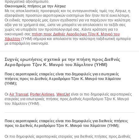
πραγματικά αξιοσημείωτο.
Οικονομικές πτήσεις με την Airpaz
Με τις αποκλειστικές προσφορές και τις ανταγωνιστικές τιμές της Airpaz, η
εξασφάλιση προσιτών αεροπορικών εισιτηρίων δεν ήταν ποτέ ευκολότερη.
Οι ειδικές προσφορές μας έχουν σχεδιαστεί για να παρέχουν την καλύτερη
αξία για τα χρήματά σας, ώστε να μπορείτε να απολαύσετε το ταξίδι σας
χωρίς να υπερβείτε τον προϋπολογισμό σας. Κάντε κράτηση για το
οικονομικό σας
πτήση προς Διεθνές Αεροδρόμιο Τζον Κ. Μανρό του
Χάμιλτον
(YHM) σήμερα και απολαύστε την καλύτερη ταξιδιωτική εμπειρία
με απαράμιλλη οικονομία.
Συχνές ερωτήσεις σχετικά με την πτήση προς Διεθνές
Αεροδρόμιο Τζον Κ. Μανρό του Χάμιλτον (YHM)
Ποιες αεροπορικές εταιρείες είναι πιο δημοφιλείς για εσωτερικές
πτήσεις προς το Διεθνές Αεροδρόμιο Τζον Κ. Μανρό του Χάμιλτον
(YHM);
Οι
Air Transat
,
Porter Airlines
,
WestJet
είναι οι πιο δημοφιλείς αεροπορικές
εταιρείες για εσωτερικές πτήσεις προς Διεθνές Αεροδρόμιο Τζον Κ. Μανρό
του Χάμιλτον (YHM).
Ποιες αεροπορικές εταιρείες είναι πιο δημοφιλείς για διεθνείς πτήσεις
προς το Διεθνές Αεροδρόμιο Τζον Κ. Μανρό του Χάμιλτον (YHM);
Οι πιο δημοφιλείς αεροπορικές εταιρείες για διεθνείς πτήσεις προς Διεθνές