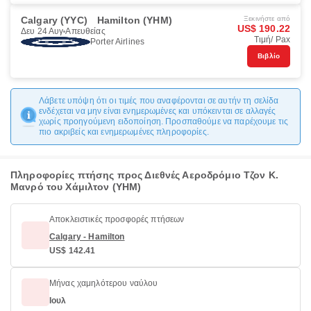
Calgary (YYC)
Hamilton (YHM)
Ξεκινήστε από
US$ 190.22
Δευ 24 Αυγ
Απευθείας
Τιμή/ Pax
Porter Airlines
Βιβλίο
Λάβετε υπόψη ότι οι τιμές που αναφέρονται σε αυτήν τη σελίδα
ενδέχεται να μην είναι ενημερωμένες και υπόκεινται σε αλλαγές
χωρίς προηγούμενη ειδοποίηση. Προσπαθούμε να παρέχουμε τις
πιο ακριβείς και ενημερωμένες πληροφορίες.
Πληροφορίες πτήσης προς Διεθνές Αεροδρόμιο Τζον Κ.
Μανρό του Χάμιλτον (YHM)
Αποκλειστικές προσφορές πτήσεων
Calgary - Hamilton
US$ 142.41
Μήνας χαμηλότερου ναύλου
Ιουλ