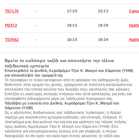
TS7170
-
17:25
23:13
Calg
PD472
-
18:15
19:39
Halif
TS7062
-
18:15
19:39
Halif
Βρείτε το καλύτερο ταξίδι και αποκτήστε την τέλεια
ταξιδιωτική εμπειρία
Επισκεφθείτε το Διεθνές Αεροδρόμιο Τζον Κ. Μανρό του Χάμιλτον (YHM)
και αποκαλύψτε την ομορφιά της
Το προσφέρει το τέλειο καταφύγιο από τη φασαρία της καθημερινής ζωής.
Βυθιστείτε στην ηρεμία της φύσης, χαλαρώστε σε πολυτελή καταλύματα και
απολαύστε την τοπική κουζίνα που δελεάζει τους γευστικούς σας κάλυκες.
Επιλέξτε τις καλύτερες επιλογές πτήσεων που είναι κατάλληλες για εσάς και
επισκεφθείτε ενδιαφέροντα μέρη ως ταξιδιωτικό προορισμό σας.
Ταξιδέψτε με ευκολία στο Διεθνές Αεροδρόμιο Τζον Κ. Μανρό του
Χάμιλτον (YHM)
Ως ο αξιόπιστος διαδικτυακός σας ταξιδιωτικός πράκτορας, η Airpaz
παρέχει μια απρόσκοπτη εμπειρία κράτησης για επιλογές πτήσεων. Η
πλατφόρμα μας διευκολύνει την εύρεση και κράτηση της τέλειας πτήσης
προς Διεθνές Αεροδρόμιο Τζον Κ. Μανρό του Χάμιλτον (YHM). Είτε
ταξιδεύετε για επαγγελματικούς λόγους είτε για αναψυχή, η Airpaz
διασφαλίζει ότι θα έχετε την καλύτερη πτήση, κάνοντας το ταξίδι σας