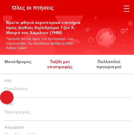
Όλες οι πτήσεις
Βρείτε φθηνά αεροπορικά εισιτήρια
προς Διεθνές Αεροδρόμιο Τζον Κ.
Μανρό του Χάμιλτον (YHM)
Προσιτή πτήση προς τον προορισμό των
ονείρων σας. Ας κλείσουμε εισιτήρια στην
Airpaz τώρα!
Μονόδρομος
Ταξίδι μετ
Πολλαπλοί
επιστροφής
προορισμοί
Από
Προέλευση
Προς
Προορισμός
Αναχώρηση