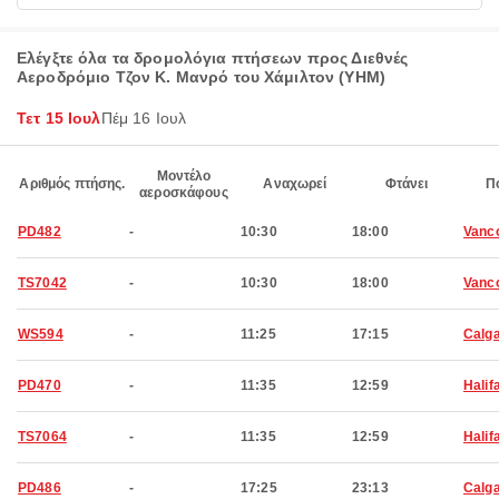
Ελέγξτε όλα τα δρομολόγια πτήσεων προς Διεθνές
Αεροδρόμιο Τζον Κ. Μανρό του Χάμιλτον (YHM)
Τετ 15 Ιουλ
Πέμ 16 Ιουλ
Μοντέλο
Αριθμός πτήσης.
Αναχωρεί
Φτάνει
Π
αεροσκάφους
PD482
-
10:30
18:00
Vanc
TS7042
-
10:30
18:00
Vanc
WS594
-
11:25
17:15
Calg
PD470
-
11:35
12:59
Halif
TS7064
-
11:35
12:59
Halif
PD486
-
17:25
23:13
Calg