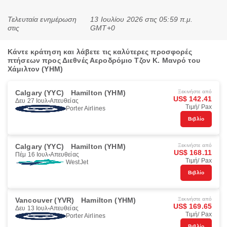
Τελευταία ενημέρωση
13 Ιουλίου 2026 στις 05:59 π.μ.
στις
GMT+0
Κάντε κράτηση και λάβετε τις καλύτερες προσφορές
πτήσεων προς Διεθνές Αεροδρόμιο Τζον Κ. Μανρό του
Χάμιλτον (YHM)
Calgary (YYC)
Hamilton (YHM)
Ξεκινήστε από
US$ 142.41
Δευ 27 Ιουλ
Απευθείας
Τιμή/ Pax
Porter Airlines
Βιβλίο
Calgary (YYC)
Hamilton (YHM)
Ξεκινήστε από
US$ 168.11
Πέμ 16 Ιουλ
Απευθείας
Τιμή/ Pax
WestJet
Βιβλίο
Vancouver (YVR)
Hamilton (YHM)
Ξεκινήστε από
US$ 169.65
Δευ 13 Ιουλ
Απευθείας
Τιμή/ Pax
Porter Airlines
Βιβλίο