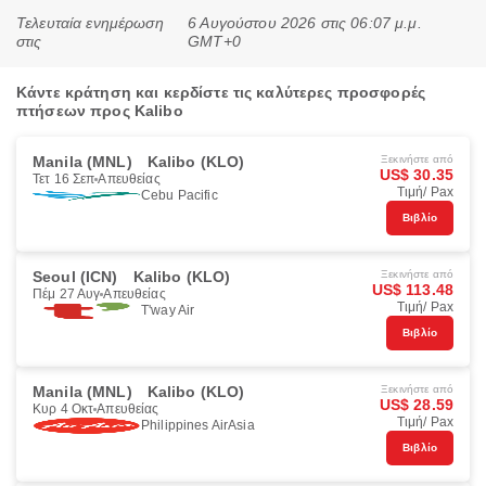
Τελευταία ενημέρωση
6 Αυγούστου 2026 στις 06:07 μ.μ.
στις
GMT+0
Κάντε κράτηση και κερδίστε τις καλύτερες προσφορές
πτήσεων προς Kalibo
Manila (MNL)
Kalibo (KLO)
Ξεκινήστε από
US$ 30.35
Τετ 16 Σεπ
Απευθείας
Τιμή/ Pax
Cebu Pacific
Βιβλίο
Seoul (ICN)
Kalibo (KLO)
Ξεκινήστε από
US$ 113.48
Πέμ 27 Αυγ
Απευθείας
Τιμή/ Pax
T'way Air
Βιβλίο
Manila (MNL)
Kalibo (KLO)
Ξεκινήστε από
US$ 28.59
Κυρ 4 Οκτ
Απευθείας
Τιμή/ Pax
Philippines AirAsia
Βιβλίο