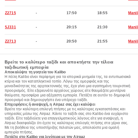
Z2715
-
17:50
18:55
Manil
5J331
-
20:15
21:30
Manil
Z2713
-
20:50
21:55
Manil
Βρείτε το καλύτερο ταξίδι και αποκτήστε την τέλεια
ταξιδιωτική εμπειρία
Αποκαλύψτε τη γοητεία του Kalibo
Η πόλη Kalibo είναι περίφημη για τα ιστορικά μνημεία της, τα εντυπωσιακά
κτίρια και τον καταπληκτικό τοπίο. Λόγω της ομορφιάς και της
μοναδικότητας της αρχιτεκτονικής της, έχει γίνει μια αγαπημένη τουριστική
προορισμός. Είτε εξερευνάτε αρχαίους χώρους είτε θαυμάζετε μοντέρνα
θαύματα, προσφέρει μια αξέχαστη εμπειρία. Πετάξτε σε αυτόν το δημοφιλή
προορισμό και δημιουργήστε ένα υπέροχο ταξίδι.
Επιχειρήσεις ή αναψυχή, η Airpaz σας έχει καλύψει
Βρείτε την καλύτερη επιλογή πτήσης με τις καλύτερες εγκαταστάσεις και
υπηρεσίες μέσω της Airpaz. Κάντε το ταξίδι σας στο Kalibo ένα ευχάριστο
ταξίδι. Είτε ταξιδεύετε για επαγγελματικούς λόγους είτε για αναψυχή, η
Airpaz διασφαλίζει ότι έχετε τις καλύτερες επιλογές πτήσης στα χέρια σας.
Με τη βοήθεια της υποστήριξης πελατών μας, απολαύστε μια ομαλή
εμπειρία πτήσης.
Πετάξτε στο Kalibo για λιγότερα με την Airpaz