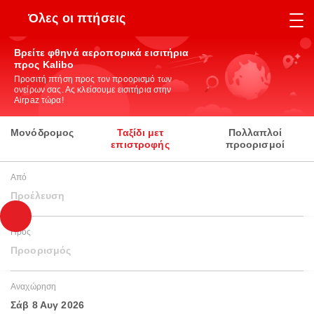
Όλες οι πτήσεις
Βρείτε φθηνά αεροπορικά εισιτήρια
προς Kalibo
Προσιτή πτήση προς τον προορισμό των
ονείρων σας. Ας κλείσουμε εισιτήρια στην
Airpaz τώρα!
Μονόδρομος
Ταξίδι μετ
Πολλαπλοί
επιστροφής
προορισμοί
Από
Προέλευση
Προς
Προορισμός
Αναχώρηση
Σάβ 8 Αυγ 2026