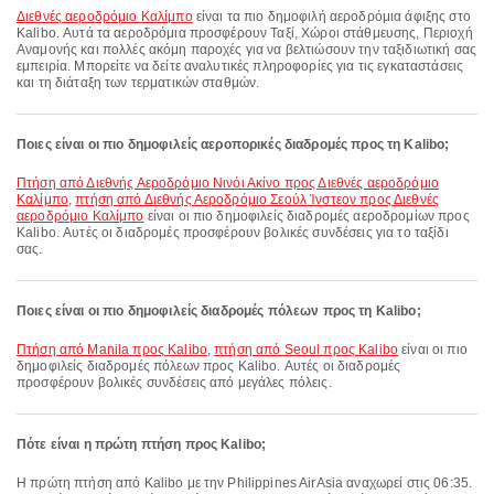
Διεθνές αεροδρόμιο Καλίμπο
είναι τα πιο δημοφιλή αεροδρόμια άφιξης στο
Kalibo. Αυτά τα αεροδρόμια προσφέρουν Ταξί, Χώροι στάθμευσης, Περιοχή
Αναμονής και πολλές ακόμη παροχές για να βελτιώσουν την ταξιδιωτική σας
εμπειρία. Μπορείτε να δείτε αναλυτικές πληροφορίες για τις εγκαταστάσεις
και τη διάταξη των τερματικών σταθμών.
Ποιες είναι οι πιο δημοφιλείς αεροπορικές διαδρομές προς τη Kalibo;
πτήση από Διεθνής Αεροδρόμιο Νινόι Ακίνο προς Διεθνές αεροδρόμιο
Καλίμπο
,
πτήση από Διεθνής Αεροδρόμιο Σεούλ Ίνστεον προς Διεθνές
αεροδρόμιο Καλίμπο
είναι οι πιο δημοφιλείς διαδρομές αεροδρομίων προς
Kalibo. Αυτές οι διαδρομές προσφέρουν βολικές συνδέσεις για το ταξίδι
σας.
Ποιες είναι οι πιο δημοφιλείς διαδρομές πόλεων προς τη Kalibo;
πτήση από Manila προς Kalibo
,
πτήση από Seoul προς Kalibo
είναι οι πιο
δημοφιλείς διαδρομές πόλεων προς Kalibo. Αυτές οι διαδρομές
προσφέρουν βολικές συνδέσεις από μεγάλες πόλεις.
Πότε είναι η πρώτη πτήση προς Kalibo;
Η πρώτη πτήση από Kalibo με την Philippines AirAsia αναχωρεί στις 06:35.