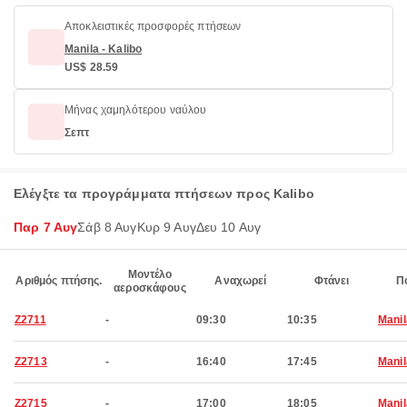
Αποκλειστικές προσφορές πτήσεων
Manila - Kalibo
US$ 28.59
Μήνας χαμηλότερου ναύλου
Σεπτ
Ελέγξτε τα προγράμματα πτήσεων προς Kalibo
Παρ 7 Αυγ
Σάβ 8 Αυγ
Κυρ 9 Αυγ
Δευ 10 Αυγ
Μοντέλο
Αριθμός πτήσης.
Αναχωρεί
Φτάνει
Π
αεροσκάφους
Z2711
-
09:30
10:35
Manil
Z2713
-
16:40
17:45
Manil
Z2715
-
17:00
18:05
Manil