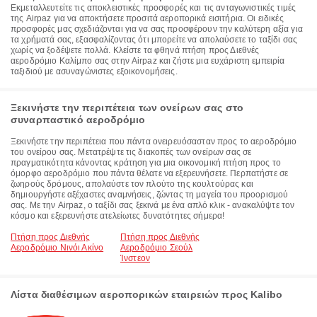
Εκμεταλλευτείτε τις αποκλειστικές προσφορές και τις ανταγωνιστικές τιμές
της Airpaz για να αποκτήσετε προσιτά αεροπορικά εισιτήρια. Οι ειδικές
προσφορές μας σχεδιάζονται για να σας προσφέρουν την καλύτερη αξία για
τα χρήματά σας, εξασφαλίζοντας ότι μπορείτε να απολαύσετε το ταξίδι σας
χωρίς να ξοδέψετε πολλά. Κλείστε τα φθηνά πτήση προς Διεθνές
αεροδρόμιο Καλίμπο σας στην Airpaz και ζήστε μια ευχάριστη εμπειρία
ταξιδιού με ασυναγώνιστες εξοικονομήσεις.
Ξεκινήστε την περιπέτεια των ονείρων σας στο
συναρπαστικό αεροδρόμιο
Ξεκινήστε την περιπέτεια που πάντα ονειρευόσασταν προς το αεροδρόμιο
του ονείρου σας. Μετατρέψτε τις διακοπές των ονείρων σας σε
πραγματικότητα κάνοντας κράτηση για μια οικονομική πτήση προς το
όμορφο αεροδρόμιο που πάντα θέλατε να εξερευνήσετε. Περπατήστε σε
ζωηρούς δρόμους, απολαύστε τον πλούτο της κουλτούρας και
δημιουργήστε αξέχαστες αναμνήσεις, ζώντας τη μαγεία του προορισμού
σας. Με την Airpaz, ο ταξίδι σας ξεκινά με ένα απλό κλικ - ανακαλύψτε τον
κόσμο και εξερευνήστε ατελείωτες δυνατότητες σήμερα!
Πτήση προς Διεθνής
Πτήση προς Διεθνής
Αεροδρόμιο Νινόι Ακίνο
Αεροδρόμιο Σεούλ
Ίνστεον
Λίστα διαθέσιμων αεροπορικών εταιρειών προς Kalibo