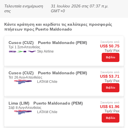
Τελευταία ενημέρωση
31 Ιουλίου 2026 στις 07:37 π.μ.
στις
GMT+0
Κάντε κράτηση και κερδίστε τις καλύτερες προσφορές
πτήσεων προς Puerto Maldonado
Cusco (CUZ)
Puerto Maldonado (PEM)
Ξεκινήστε από
US$ 50.75
Τρί 1 Σεπ
Απευθείας
Τιμή/ Pax
Sky Airline
Βιβλίο
Cusco (CUZ)
Puerto Maldonado (PEM)
Ξεκινήστε από
US$ 53.71
Τετ 26 Αυγ
Απευθείας
Τιμή/ Pax
LATAM Chile
Βιβλίο
Lima (LIM)
Puerto Maldonado (PEM)
Ξεκινήστε από
US$ 61.96
Σάβ 8 Αυγ
Απευθείας
Τιμή/ Pax
LATAM Chile
Βιβλίο