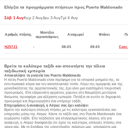
Ελέγξτε τα προγράμματα πτήσεων προς Puerto Maldonado
Σάβ 1 Αυγ
Κυρ 2 Αυγ
Δευ 3 Αυγ
Τρί 4 Αυγ
Μοντέλο
Αριθμός πτήσης.
Αναχωρεί
Φτάνει
Π
αεροσκάφους
H25721
-
08:45
09:45
Cusc
Βρείτε το καλύτερο ταξίδι και αποκτήστε την τέλεια
ταξιδιωτική εμπειρία
Αποκαλύψτε τη γοητεία του Puerto Maldonado
Η πόλη Puerto Maldonado είναι περίφημη για τα ιστορικά μνημεία της, τα
εντυπωσιακά κτίρια και τον καταπληκτικό τοπίο. Λόγω της ομορφιάς και της
μοναδικότητας της αρχιτεκτονικής της, έχει γίνει μια αγαπημένη τουριστική
προορισμός. Είτε εξερευνάτε αρχαίους χώρους είτε θαυμάζετε μοντέρνα
θαύματα, προσφέρει μια αξέχαστη εμπειρία. Πετάξτε σε αυτόν το δημοφιλή
προορισμό και δημιουργήστε ένα υπέροχο ταξίδι.
Επιχειρήσεις ή αναψυχή, η Airpaz σας έχει καλύψει
Βρείτε την καλύτερη επιλογή πτήσης με τις καλύτερες εγκαταστάσεις και
υπηρεσίες μέσω της Airpaz. Κάντε το ταξίδι σας στο Puerto Maldonado ένα
ευχάριστο ταξίδι. Είτε ταξιδεύετε για επαγγελματικούς λόγους είτε για
αναψυχή, η Airpaz διασφαλίζει ότι έχετε τις καλύτερες επιλογές πτήσης στα
χέρια σας. Με τη βοήθεια της υποστήριξης πελατών μας, απολαύστε μια