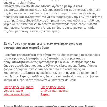
ομαλή εμπειρία πτήσης.
Πετάξτε στο Puerto Maldonado για λιγότερα με την Airpaz
Εκμεταλλευτείτε τις αποκλειστικές προσφορές και τις ανταγωνιστικές τιμές
της Airpaz για να αποκτήσετε προσιτά αεροπορικά εισιτήρια. Οι ειδικές
προσφορές μας σχεδιάζονται για να σας προσφέρουν την καλύτερη αξία για
τα χρήματά σας, εξασφαλίζοντας ότι μπορείτε να απολαύσετε το ταξίδι σας
χωρίς να ξοδέψετε πολλά. Κλείστε τα φθηνά πτήση προς Padre Aldamiz
International Airport σας στην Airpaz και ζήστε μια ευχάριστη εμπειρία
ταξιδιού με ασυναγώνιστες εξοικονομήσεις.
Ξεκινήστε την περιπέτεια των ονείρων σας στο
συναρπαστικό αεροδρόμιο
Ξεκινήστε την περιπέτεια που πάντα ονειρευόσασταν προς το αεροδρόμιο
του ονείρου σας. Μετατρέψτε τις διακοπές των ονείρων σας σε
πραγματικότητα κάνοντας κράτηση για μια οικονομική πτήση προς το
όμορφο αεροδρόμιο που πάντα θέλατε να εξερευνήσετε. Περπατήστε σε
ζωηρούς δρόμους, απολαύστε τον πλούτο της κουλτούρας και
δημιουργήστε αξέχαστες αναμνήσεις, ζώντας τη μαγεία του προορισμού
σας. Με την Airpaz, ο ταξίδι σας ξεκινά με ένα απλό κλικ - ανακαλύψτε τον
κόσμο και εξερευνήστε ατελείωτες δυνατότητες σήμερα!
Πτήση προς Alejandro
Πτήση προς Jorge
Velasco Astete
Chávez International
International Airport
Airport
Λίστα διαθέσιμων αεροπορικών εταιρειών προς Puerto