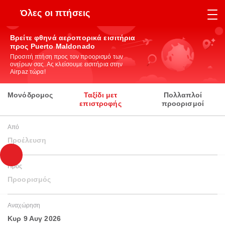
Όλες οι πτήσεις
Βρείτε φθηνά αεροπορικά εισιτήρια
προς Puerto Maldonado
Προσιτή πτήση προς τον προορισμό των
ονείρων σας. Ας κλείσουμε εισιτήρια στην
Airpaz τώρα!
Μονόδρομος
Ταξίδι μετ
Πολλαπλοί
επιστροφής
προορισμοί
Από
Προέλευση
Προς
Προορισμός
Αναχώρηση
Κυρ 9 Αυγ 2026