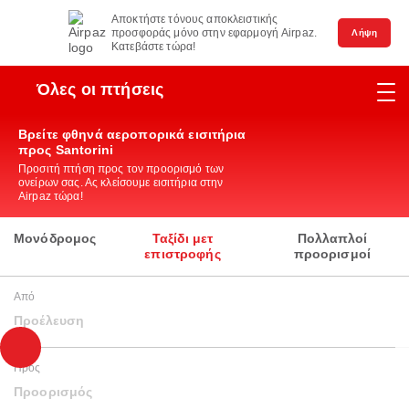
Αποκτήστε τόνους αποκλειστικής
προσφοράς μόνο στην εφαρμογή Airpaz.
Λήψη
Κατεβάστε τώρα!
Όλες οι πτήσεις
Βρείτε φθηνά αεροπορικά εισιτήρια
προς Santorini
Προσιτή πτήση προς τον προορισμό των
ονείρων σας. Ας κλείσουμε εισιτήρια στην
Airpaz τώρα!
Μονόδρομος
Ταξίδι μετ
Πολλαπλοί
επιστροφής
προορισμοί
Από
Προέλευση
Προς
Προορισμός