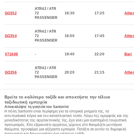
ATR42 / ATR
GQ352
72
16:30
17:25
Athe
PASSENGER
ATR42 / ATR
GQ354
72
16:50
17:45
Athe
PASSENGER
V71606
-
19:40
22:20
Bari
ATR42 / ATR
GQ356
72
20:20
21:15
Athe
PASSENGER
Βρείτε το καλύτερο ταξίδι και αποκτήστε την τέλεια
ταξιδιωτική εμπειρία
Αποκαλύψτε τη γοητεία του Santorini
Η πόλη Santorini είναι περίφημη για τα ιστορικά μνημεία της, τα
εντυπωσιακά κτίρια και τον καταπληκτικό τοπίο. Λόγω της ομορφιάς και της
μοναδικότητας της αρχιτεκτονικής της, έχει γίνει μια αγαπημένη τουριστική
προορισμός. Είτε εξερευνάτε αρχαίους χώρους είτε θαυμάζετε μοντέρνα
θαύματα, προσφέρει μια αξέχαστη εμπειρία. Πετάξτε σε αυτόν το δημοφιλή
προορισμό και δημιουργήστε ένα υπέροχο ταξίδι.