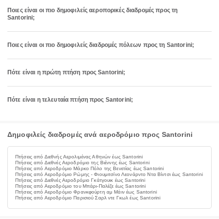
Ποιες είναι οι πιο δημοφιλείς αεροπορικές διαδρομές προς τη
Santorini;
Ποιες είναι οι πιο δημοφιλείς διαδρομές πόλεων προς τη Santorini;
Πότε είναι η πρώτη πτήση προς Santorini;
Πότε είναι η τελευταία πτήση προς Santorini;
Δημοφιλείς διαδρομές ανά αεροδρόμιο προς Santorini
Πτήσεις από Διεθνής Αερολιμένας Αθηνών έως Santorini
Πτήσεις από Διεθνές Αεροδρόμιο της Βιέννης έως Santorini
Πτήσεις από Αεροδρόμιο Μάρκο Πόλο της Βενετίας έως Santorini
Πτήσεις από Αεροδρόμιο Ρώμης - Φιουμιτσίνο Λεονάρντο Ντα Βίντσι έως Santorini
Πτήσεις από Διεθνές Αεροδρόμιο Γκάτγουικ έως Santorini
Πτήσεις από Αεροδρόμιο του Μπάρι-Παλέζε έως Santorini
Πτήσεις από Αεροδρόμιο Φρανκφούρτη αμ Μάιν έως Santorini
Πτήσεις από Αεροδρόμιο Παρισιού Σαρλ ντε Γκωλ έως Santorini