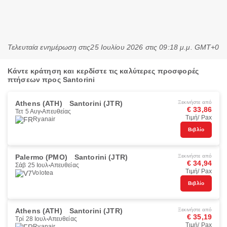
Τελευταία ενημέρωση στις
25 Ιουλίου 2026 στις 09:18 μ.μ. GMT+0
Κάντε κράτηση και κερδίστε τις καλύτερες προσφορές
πτήσεων προς Santorini
Athens (ATH)
Santorini (JTR)
Ξεκινήστε από
€ 33,86
Τετ 5 Αυγ
Απευθείας
Τιμή/ Pax
Ryanair
Βιβλίο
Palermo (PMO)
Santorini (JTR)
Ξεκινήστε από
€ 34,94
Σάβ 25 Ιουλ
Απευθείας
Τιμή/ Pax
Volotea
Βιβλίο
Athens (ATH)
Santorini (JTR)
Ξεκινήστε από
€ 35,19
Τρί 28 Ιουλ
Απευθείας
Τιμή/ Pax
Ryanair