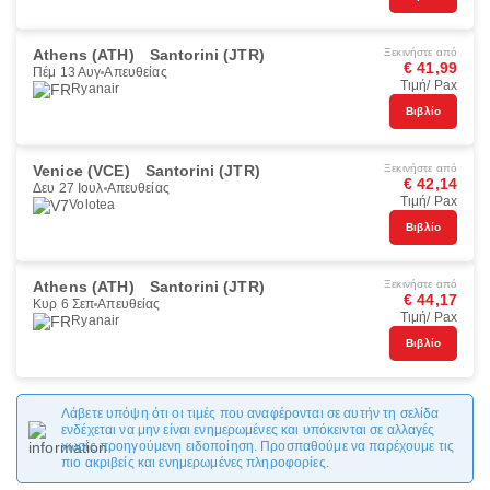
Athens (ATH)
Santorini (JTR)
Ξεκινήστε από
€ 41,99
Πέμ 13 Αυγ
Απευθείας
Τιμή/ Pax
Ryanair
Βιβλίο
Venice (VCE)
Santorini (JTR)
Ξεκινήστε από
€ 42,14
Δευ 27 Ιουλ
Απευθείας
Τιμή/ Pax
Volotea
Βιβλίο
Athens (ATH)
Santorini (JTR)
Ξεκινήστε από
€ 44,17
Κυρ 6 Σεπ
Απευθείας
Τιμή/ Pax
Ryanair
Βιβλίο
Λάβετε υπόψη ότι οι τιμές που αναφέρονται σε αυτήν τη σελίδα
ενδέχεται να μην είναι ενημερωμένες και υπόκεινται σε αλλαγές
χωρίς προηγούμενη ειδοποίηση. Προσπαθούμε να παρέχουμε τις
πιο ακριβείς και ενημερωμένες πληροφορίες.