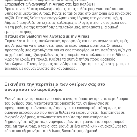
Επιχειρήσεις ή αναψυχή, η Airpaz σας έχει καλύψει
Βρείτε την καλύτερη επιλογή πτήσης με τις καλύτερες εγκαταστάσεις και
υπηρεσίες μέσω της Airpaz. Κάντε το ταξίδι σας στο Santorini ένα ευχάριστο
ταξίδι. Είτε ταξιδεύετε για επαγγελματικούς λόγους είτε για αναψυχή, η
Airpaz διασφαλίζει ότι έχετε τις καλύτερες επιλογές πτήσης στα χέρια σας.
Με τη βοήθεια της υποστήριξης πελατών μας, απολαύστε μια ομαλή
εμπειρία πτήσης.
Πετάξτε στο Santorini για λιγότερα με την Airpaz
Εκμεταλλευτείτε τις αποκλειστικές προσφορές και τις ανταγωνιστικές τιμές
της Airpaz για να αποκτήσετε προσιτά αεροπορικά εισιτήρια. Οι ειδικές
προσφορές μας σχεδιάζονται για να σας προσφέρουν την καλύτερη αξία για
τα χρήματά σας, εξασφαλίζοντας ότι μπορείτε να απολαύσετε το ταξίδι σας
χωρίς να ξοδέψετε πολλά. Κλείστε τα φθηνά πτήση προς Κρατικός
Αερολιμένας Σαντορίνης σας στην Airpaz και ζήστε μια ευχάριστη εμπειρία
ταξιδιού με ασυναγώνιστες εξοικονομήσεις.
Ξεκινήστε την περιπέτεια των ονείρων σας στο
συναρπαστικό αεροδρόμιο
Ξεκινήστε την περιπέτεια που πάντα ονειρευόσασταν προς το αεροδρόμιο
του ονείρου σας. Μετατρέψτε τις διακοπές των ονείρων σας σε
πραγματικότητα κάνοντας κράτηση για μια οικονομική πτήση προς το
όμορφο αεροδρόμιο που πάντα θέλατε να εξερευνήσετε. Περπατήστε σε
ζωηρούς δρόμους, απολαύστε τον πλούτο της κουλτούρας και
δημιουργήστε αξέχαστες αναμνήσεις, ζώντας τη μαγεία του προορισμού
σας. Με την Airpaz, ο ταξίδι σας ξεκινά με ένα απλό κλικ - ανακαλύψτε τον
κόσμο και εξερευνήστε ατελείωτες δυνατότητες σήμερα!