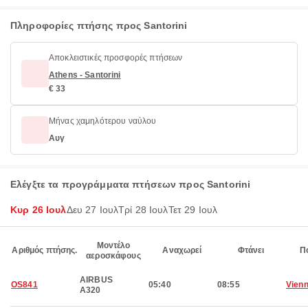
Πληροφορίες πτήσης προς Santorini
Αποκλειστικές προσφορές πτήσεων
Athens - Santorini
€ 33
Μήνας χαμηλότερου ναύλου
Αυγ
Ελέγξτε τα προγράμματα πτήσεων προς Santorini
Κυρ 26 Ιουλ
Δευ 27 Ιουλ
Τρί 28 Ιουλ
Τετ 29 Ιουλ
Μοντέλο
Αριθμός πτήσης.
Αναχωρεί
Φτάνει
Π
αεροσκάφους
AIRBUS
OS841
05:40
08:55
Vien
A320