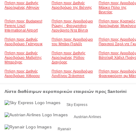
Πτήση προς Διεθνής
Πτήση προς Διεθνές
Πτήση προς Αεροδρό
Αερολιμένας Αθηνών
Αεροδρόμιο της Βιέννης
Μάρκο Πόλο της
Βενετίας
Πτήση προς Budapest
Πτήση προς Αεροδρόμιο
Πτήση προς Κρατικός
Ferenc Liszt
Ρώμης - Φιουμιτσίνο
Αερολιμένας Μυκόνου
International Airport
Λεονάρντο Ντα Βίντσι
Πτήση προς Διεθνές
Πτήση προς Αεροδρόμιο
Πτήση προς Αεροδρό
Αεροδρόμιο Γκάτγουικ
του Μπάρι-Παλέζε
Παρισιού Σαρλ ντε Γκ
Πτήση προς Διεθνές
Πτήση προς Διεθνής
Πτήση προς Αεροδρό
Αεροδρόμιο Μαδρίτης
Αερολιμένας Ρόδου
Βάτσλαβ Χάβελ Πράγ
Μπαράχας
Διαγόρας
Πτήση προς Διεθνές
Πτήση προς Αεροδρόμιο
Πτήση προς Αεροδρό
Αεροδρόμιο Χίθροου
Λονδίνου Στάνστεντ
Φρανκφούρτη αμ Μάι
Λίστα διαθέσιμων αεροπορικών εταιρειών προς Santorini
Sky Express
Austrian Airlines
Ryanair