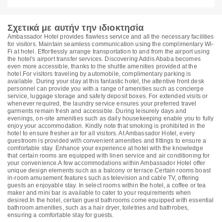
Σχετικά με αυτήν την ιδιοκτησία
Ambassador Hotel provides flawless service and all the necessary facilities
for visitors. Maintain seamless communication using the complimentary Wi-
Fi at hotel. Effortlessly arrange transportation to and from the airport using
the hotel's airport transfer services. Discovering Addis Ababa becomes
even more accessible, thanks to the shuttle amenities provided at the
hotel.For visitors traveling by automobile, complimentary parking is
available. During your stay at this fantastic hotel, the attentive front desk
personnel can provide you with a range of amenities such as concierge
service, luggage storage and safety deposit boxes. For extended visits or
whenever required, the laundry service ensures your preferred travel
garments remain fresh and accessible. During leisurely days and
evenings, on-site amenities such as daily housekeeping enable you to fully
enjoy your accommodation. Kindly note that smoking is prohibited in the
hotel to ensure fresher air for all visitors. At Ambassador Hotel, every
guestroom is provided with convenient amenities and fittings to ensure a
comfortable stay. Enhance your experience at hotel with the knowledge
that certain rooms are equipped with linen service and air conditioning for
your convenience.A few accommodations within Ambassador Hotel offer
unique design elements such as a balcony or terrace.Certain rooms boast
in-room amusement features such as television and cable TV, offering
guests an enjoyable stay. In select rooms within the hotel, a coffee or tea
maker and mini bar is available to cater to your requirements when
desired.In the hotel, certain guest bathrooms come equipped with essential
bathroom amenities, such as a hair dryer, toiletries and bathrobes,
ensuring a comfortable stay for guests.