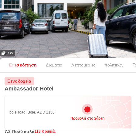
1 / 22
Επισκόπηση
Δωμάτιο
Λεπτομέριες
πολιτικών
Τ
Ξενοδοχεία
Ambassador Hotel
bole road, Bole, ADD 1130
Προβολή στο χάρτη
7.2 Πολύ καλά
113 Κριτικές