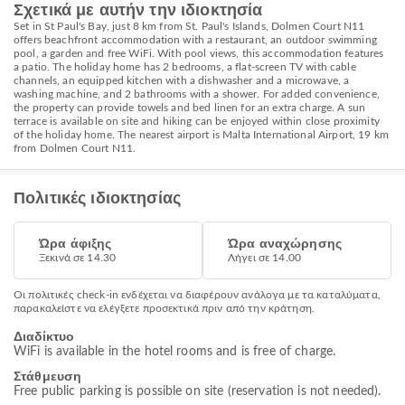
Σχετικά με αυτήν την ιδιοκτησία
Set in St Paul's Bay, just 8 km from St. Paul's Islands, Dolmen Court N11
offers beachfront accommodation with a restaurant, an outdoor swimming
pool, a garden and free WiFi. With pool views, this accommodation features
a patio. The holiday home has 2 bedrooms, a flat-screen TV with cable
channels, an equipped kitchen with a dishwasher and a microwave, a
washing machine, and 2 bathrooms with a shower. For added convenience,
the property can provide towels and bed linen for an extra charge. A sun
terrace is available on site and hiking can be enjoyed within close proximity
of the holiday home. The nearest airport is Malta International Airport, 19 km
from Dolmen Court N11.
Πολιτικές ιδιοκτησίας
Ώρα άφιξης
Ώρα αναχώρησης
Ξεκινά σε 14.30
Λήγει σε 14.00
Οι πολιτικές check-in ενδέχεται να διαφέρουν ανάλογα με τα καταλύματα,
παρακαλείστε να ελέγξετε προσεκτικά πριν από την κράτηση.
Διαδίκτυο
WiFi is available in the hotel rooms and is free of charge.
Στάθμευση
Free public parking is possible on site (reservation is not needed).