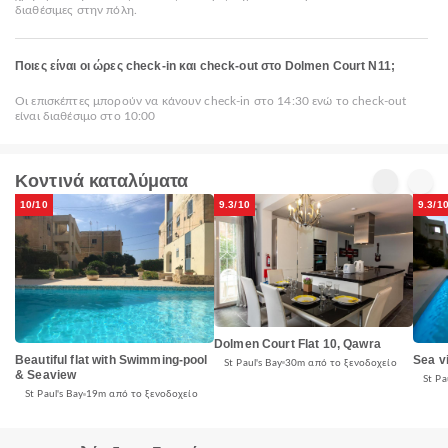
διαθέσιμες στην πόλη.
Ποιες είναι οι ώρες check-in και check-out στο Dolmen Court N11;
Οι επισκέπτες μπορούν να κάνουν check-in στο 14:30 ενώ το check-out
είναι διαθέσιμο στο 10:00
Κοντινά καταλύματα
10/10
9.3/10
9.3/1
Dolmen Court Flat 10, Qawra
Beautiful flat with Swimming-pool
Sea v
St Paul's Bay
30m από το ξενοδοχείο
& Seaview
St Pa
St Paul's Bay
19m από το ξενοδοχείο