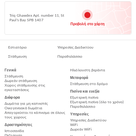
Triq Ghawdex Apt. number 11, St
Paul's Bay SPB 1407
Προβολή στο χάρτη
Εστιατόριο
Υπηρεσίες Διαδικτύου
Στάθμευση
Παραθαλάσσιο
Γενικά
Ηλιόλουστη βεράντα
Στάθμευση
Μεταφορά
Δωρεάν στάθμευση
Στάθμευση στο δρόμο
Χώρος στάθμευσης στις
εγκαταστάσεις
Πισίνα και ευεξία
Διάφορα
Εξωτερική πισίνα
Εξωτερική πισίνα (όλο το χρόνο)
Δωμάτια για μη καπνιστές
Παραθαλάσσιο
Οικογενειακά δωμάτια
Απαγορεύεται το κάπνισμα σε όλους
Υπηρεσίες
τους χώρους
Υπηρεσίες Διαδικτύου
Δραστηριότητες
WiFi
Δωρεάν WiFi
Ιστιοσανίδα
Πεζοπορία