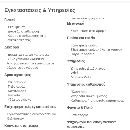
Εγκαταστάσεις & Υπηρεσίες
Ηλιόλουστη βεράντα
Γενικά
Μεταφορά
Στάθμευση
Στάθμευση στο δρόμο
Δωρεάν στάθμευση
Χώρος στάθμευσης στις
Πισίνα και ευεξία
εγκαταστάσεις
Εξωτερική πισίνα
Διάφορα
Εξωτερική πισίνα (όλο το χρόνο)
Παραθαλάσσιο
Δωμάτια για μη καπνιστές
Οικογενειακά δωμάτια
Υπηρεσίες
Απαγορεύεται το κάπνισμα σε
όλους τους χώρους
Υπηρεσίες Διαδικτύου
WiFi
Δραστηριότητες
Δωρεάν WiFi
Ιστιοσανίδα
Υπηρεσίες καθαρισμού
Πεζοπορία
Καταδύσεις
Πλυντήριο
Ιππασία
Υπηρεσία σιδερώματος
Υδάτινο πάρκο
Καθημερινή υπηρεσία καμαριέρας
Επιχειρηματικές εγκαταστάσεις
Φαγητό & Ποτό
Εγκαταστάσεις συνεδριάσεων/
Εστιατόριο
δεξιώσεων
Ψυχαγωγία και οικογενειακές
Κοινόχρηστοι χώροι
υπηρεσίες