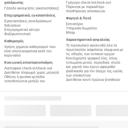
χαλάρωσης
Γρήγορο check-in/check-out
Πάρκινγκ με παρκαδόρο
Γήπεδο γκολφ [στις εγκαταστάσεις]
Αποθήκευση αποσκευών
Επιχειρηματικές εγκαταστάσεις
Φαγητό & Ποτό
Εγκαταστάσεις συνεδριάσεων/
Εστιατόριο
δεξιώσεων
Υπηρεσία δωματίου
Επιχειρηματικό κέντρο
Μπαρ
Φαξ/φωτοτυπικό
Χαρακτηριστικά ασφαλείας
Καθαρισμός
Το προσωπικό ακολουθεί όλα τα
Χρήση χημικών καθαρισμού που
πρωτόκολλα ασφαλείας σύμφωνα με
είναι αποτελεσματικά κατά του
τις οδηγίες των τοπικών αρχών
κοροναϊού
Κοινόχρηστα γραφική ύλη, όπως
Κοινωνική αποστασιοποίηση
τυπωμένα μενού, περιοδικά, στυλό
και χαρτιά που έχουν αφαιρεθεί
Ανεπαφικό check-in/check-out
Διαδικασία για τον έλεγχο της υγείας
Διατίθεται πληρωμή χωρίς μετρητά
των επισκεπτών
Οθόνες ή φυσικά εμπόδια
Διατίθεται κουτί πρώτων βοηθειών
τοποθετούνται μεταξύ του