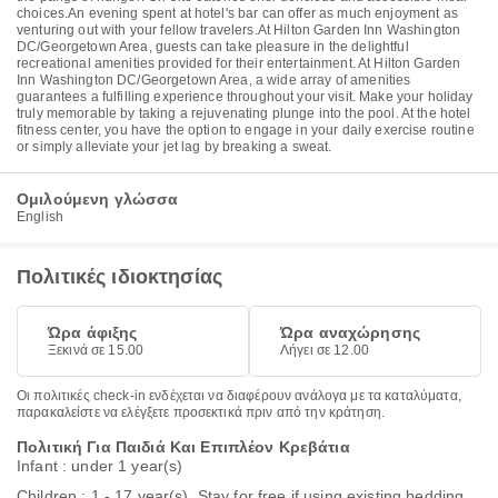
choices.An evening spent at hotel's bar can offer as much enjoyment as
venturing out with your fellow travelers.At Hilton Garden Inn Washington
DC/Georgetown Area, guests can take pleasure in the delightful
recreational amenities provided for their entertainment. At Hilton Garden
Inn Washington DC/Georgetown Area, a wide array of amenities
guarantees a fulfilling experience throughout your visit. Make your holiday
truly memorable by taking a rejuvenating plunge into the pool. At the hotel
fitness center, you have the option to engage in your daily exercise routine
or simply alleviate your jet lag by breaking a sweat.
Ομιλούμενη γλώσσα
English
Πολιτικές ιδιοκτησίας
Ώρα άφιξης
Ώρα αναχώρησης
Ξεκινά σε 15.00
Λήγει σε 12.00
Οι πολιτικές check-in ενδέχεται να διαφέρουν ανάλογα με τα καταλύματα,
παρακαλείστε να ελέγξετε προσεκτικά πριν από την κράτηση.
Πολιτική Για Παιδιά Και Επιπλέον Κρεβάτια
Infant : under 1 year(s)
Children : 1 - 17 year(s). Stay for free if using existing bedding