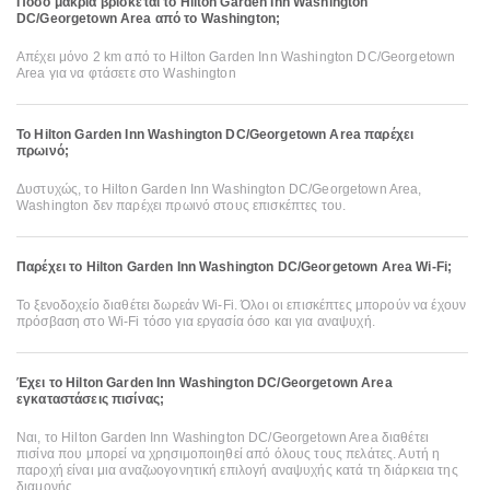
Πόσο μακριά βρίσκεται το Hilton Garden Inn Washington
DC/Georgetown Area από το Washington;
Απέχει μόνο 2 km από το Hilton Garden Inn Washington DC/Georgetown
Area για να φτάσετε στο Washington
Το Hilton Garden Inn Washington DC/Georgetown Area παρέχει
πρωινό;
Δυστυχώς, το Hilton Garden Inn Washington DC/Georgetown Area,
Washington δεν παρέχει πρωινό στους επισκέπτες του.
Παρέχει το Hilton Garden Inn Washington DC/Georgetown Area Wi-Fi;
Το ξενοδοχείο διαθέτει δωρεάν Wi-Fi. Όλοι οι επισκέπτες μπορούν να έχουν
πρόσβαση στο Wi-Fi τόσο για εργασία όσο και για αναψυχή.
Έχει το Hilton Garden Inn Washington DC/Georgetown Area
εγκαταστάσεις πισίνας;
Ναι, το Hilton Garden Inn Washington DC/Georgetown Area διαθέτει
πισίνα που μπορεί να χρησιμοποιηθεί από όλους τους πελάτες. Αυτή η
παροχή είναι μια αναζωογονητική επιλογή αναψυχής κατά τη διάρκεια της
διαμονής.