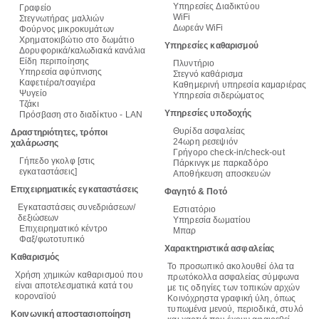
Υπηρεσίες Διαδικτύου
Γραφείο
WiFi
Στεγνωτήρας μαλλιών
Δωρεάν WiFi
Φούρνος μικροκυμάτων
Χρηματοκιβώτιο στο δωμάτιο
Υπηρεσίες καθαρισμού
Δορυφορικά/καλωδιακά κανάλια
Είδη περιποίησης
Πλυντήριο
Υπηρεσία αφύπνισης
Στεγνό καθάρισμα
Καφετιέρα/τσαγιέρα
Καθημερινή υπηρεσία καμαριέρας
Ψυγείο
Υπηρεσία σιδερώματος
Τζάκι
Υπηρεσίες υποδοχής
Πρόσβαση στο διαδίκτυο - LAN
Θυρίδα ασφαλείας
Δραστηριότητες, τρόποι
24ωρη ρεσεψιόν
χαλάρωσης
Γρήγορο check-in/check-out
Γήπεδο γκολφ [στις
Πάρκινγκ με παρκαδόρο
εγκαταστάσεις]
Αποθήκευση αποσκευών
Επιχειρηματικές εγκαταστάσεις
Φαγητό & Ποτό
Εγκαταστάσεις συνεδριάσεων/
Εστιατόριο
δεξιώσεων
Υπηρεσία δωματίου
Επιχειρηματικό κέντρο
Μπαρ
Φαξ/φωτοτυπικό
Χαρακτηριστικά ασφαλείας
Καθαρισμός
Το προσωπικό ακολουθεί όλα τα
Χρήση χημικών καθαρισμού που
πρωτόκολλα ασφαλείας σύμφωνα
είναι αποτελεσματικά κατά του
με τις οδηγίες των τοπικών αρχών
κοροναϊού
Κοινόχρηστα γραφική ύλη, όπως
τυπωμένα μενού, περιοδικά, στυλό
Κοινωνική αποστασιοποίηση