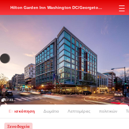
Hilton Garden Inn Washington DC/Georgetown
Area
1 / 23
Επισκόπηση
Δωμάτιο
Λεπτομέριες
πολιτικών
Τ
Ξενοδοχεία