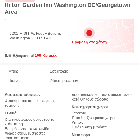
Hilton Garden Inn Washington DC/Georgetown
Area
2201 M St NW, Foggy Bottom,
Washington 20037-1416
Προβολή στο χάρτη
8.5 Εξαιρετικό
109 Κριτικές
Μπαρ
Εστιατόριο
Πισίνα
24ωρη ρεσεψιόν
Ασφάλεια τροφίμων
προσωπικού και των επισκεπτών σε
κατάλληλους χώρους
Φυσική απόσταση σε χώρους
εστίασης
Κοινόχρηστοι χώροι
Γενικά
Ταράτσα
Έπιπλα εξωτερικού χώρου
Ιδιωτικός χώρος στάθμευσης
Κήπος
Στάθμευση
Ηλιόλουστη βεράντα
Επιτρέπονται τα κατοικίδια
Χώρος στάθμευσης στις
Μεταφορά
εγκαταστάσεις