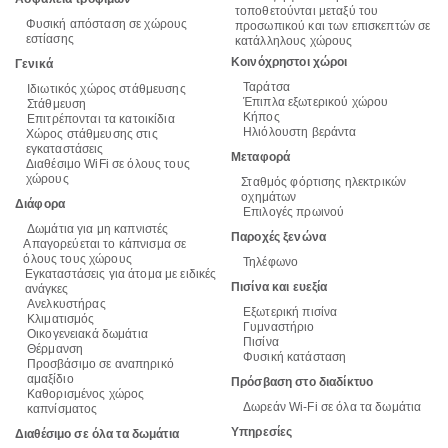
τοποθετούνται μεταξύ του
Φυσική απόσταση σε χώρους
προσωπικού και των επισκεπτών σε
εστίασης
κατάλληλους χώρους
Κοινόχρηστοι χώροι
Γενικά
Ταράτσα
Ιδιωτικός χώρος στάθμευσης
Έπιπλα εξωτερικού χώρου
Στάθμευση
Κήπος
Επιτρέπονται τα κατοικίδια
Ηλιόλουστη βεράντα
Χώρος στάθμευσης στις
εγκαταστάσεις
Μεταφορά
Διαθέσιμο WiFi σε όλους τους
χώρους
Σταθμός φόρτισης ηλεκτρικών
οχημάτων
Διάφορα
Επιλογές πρωινού
Δωμάτια για μη καπνιστές
Παροχές ξενώνα
Απαγορεύεται το κάπνισμα σε
όλους τους χώρους
Τηλέφωνο
Εγκαταστάσεις για άτομα με ειδικές
Πισίνα και ευεξία
ανάγκες
Ανελκυστήρας
Εξωτερική πισίνα
Κλιματισμός
Γυμναστήριο
Οικογενειακά δωμάτια
Πισίνα
Θέρμανση
Φυσική κατάσταση
Προσβάσιμο σε αναπηρικό
αμαξίδιο
Πρόσβαση στο διαδίκτυο
Καθορισμένος χώρος
Δωρεάν Wi-Fi σε όλα τα δωμάτια
καπνίσματος
Υπηρεσίες
Διαθέσιμο σε όλα τα δωμάτια