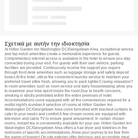
Σχετικά με αυτήν την ιδιοκτησία
At Hilton Garden Inn Washington DC/Georgetown Area, exceptional service
and top-notch amenities create a memorable experience for guests.
Complimentary internet access is available in the hotel to ensure you stay
connected during your visit. For guests with their own vehicle, parking
facilities are provided. Continuously receive the support you require
through front desk amenities such as luggage storage and safety deposit
boxes.At the hotel, utilize the convenient laundry service to maintain your
preferred travel attire fresh, allowing you to pack lighter.Craving relaxation?
In-room amenities such as room service and daily housekeeping allow you
to maximize your time spent inside the room.Due to health concerns,
smoking is strictly prohibited within the entire premises of hotel.
Accommodations come equipped with all the conveniences required for a
restful night's slumber.A selection of rooms at Hilton Garden Inn
Washington DC/Georgetown Area come furnished with blackout curtains to
cater to your needs and comfort.A few chosen rooms are equipped with
television and cable TV to ensure guest amusement. In certain chosen
rooms, instant tea is conveniently available for your use. Hilton Garden Inn
Washington DC/Georgetown Area offers a hair dryer and toiletries in the
restrooms of specific accommodations. Allow your journey to be free from
the pangs of hunger! On-site eateries offer delicious and accessible meal