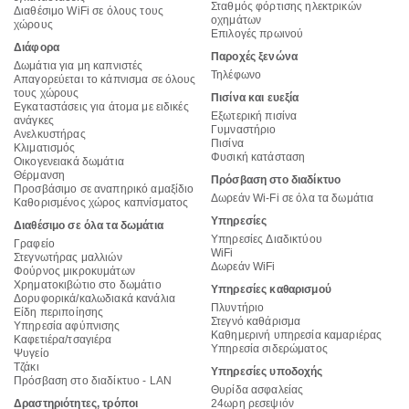
Σταθμός φόρτισης ηλεκτρικών
Διαθέσιμο WiFi σε όλους τους
οχημάτων
χώρους
Επιλογές πρωινού
Διάφορα
Παροχές ξενώνα
Δωμάτια για μη καπνιστές
Τηλέφωνο
Απαγορεύεται το κάπνισμα σε όλους
τους χώρους
Πισίνα και ευεξία
Εγκαταστάσεις για άτομα με ειδικές
Εξωτερική πισίνα
ανάγκες
Γυμναστήριο
Ανελκυστήρας
Πισίνα
Κλιματισμός
Φυσική κατάσταση
Οικογενειακά δωμάτια
Θέρμανση
Πρόσβαση στο διαδίκτυο
Προσβάσιμο σε αναπηρικό αμαξίδιο
Δωρεάν Wi-Fi σε όλα τα δωμάτια
Καθορισμένος χώρος καπνίσματος
Υπηρεσίες
Διαθέσιμο σε όλα τα δωμάτια
Υπηρεσίες Διαδικτύου
Γραφείο
WiFi
Στεγνωτήρας μαλλιών
Δωρεάν WiFi
Φούρνος μικροκυμάτων
Χρηματοκιβώτιο στο δωμάτιο
Υπηρεσίες καθαρισμού
Δορυφορικά/καλωδιακά κανάλια
Πλυντήριο
Είδη περιποίησης
Στεγνό καθάρισμα
Υπηρεσία αφύπνισης
Καθημερινή υπηρεσία καμαριέρας
Καφετιέρα/τσαγιέρα
Υπηρεσία σιδερώματος
Ψυγείο
Τζάκι
Υπηρεσίες υποδοχής
Πρόσβαση στο διαδίκτυο - LAN
Θυρίδα ασφαλείας
Δραστηριότητες, τρόποι
24ωρη ρεσεψιόν