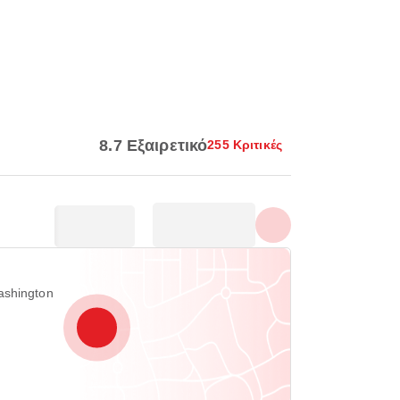
Εμφάνιση όλων των
φωτογραφιών
8.7 Εξαιρετικό
255 Κριτικές
ashington