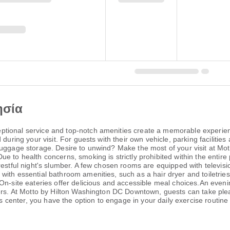
ησία
tional service and top-notch amenities create a memorable experien
 during your visit. For guests with their own vehicle, parking facilitie
luggage storage. Desire to unwind? Make the most of your visit at M
ue to health concerns, smoking is strictly prohibited within the ent
 restful night's slumber. A few chosen rooms are equipped with televi
ith essential bathroom amenities, such as a hair dryer and toiletries
On-site eateries offer delicious and accessible meal choices.An eveni
ers. At Motto by Hilton Washington DC Downtown, guests can take pleas
ss center, you have the option to engage in your daily exercise routine 