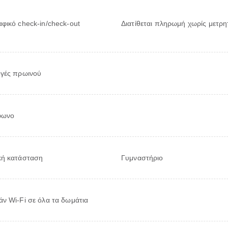
φικό check-in/check-out
Διατίθεται πληρωμή χωρίς μετρη
γές πρωινού
φωνο
κή κατάσταση
Γυμναστήριο
ν Wi-Fi σε όλα τα δωμάτια