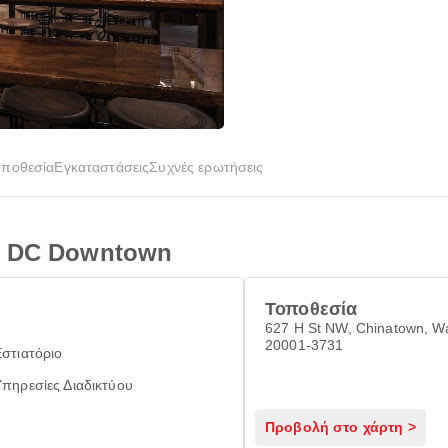
οποθεσία
Εγκαταστάσεις
Συχνές ερωτήσεις
on DC Downtown
Τοποθεσία
627 H St NW, Chinatown, W
20001-3731
στιατόριο
πηρεσίες Διαδικτύου
Προβολή στο χάρτη >