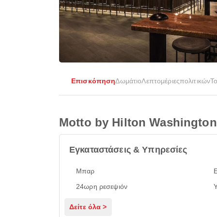
Επισκόπηση
Δωμάτιο
Λεπτομέριες
πολιτικών
Τ
Motto by Hilton Washingt
Εγκαταστάσεις & Υπηρεσίες
Μπαρ
Ε
24ωρη ρεσεψιόν
Υ
Δείτε όλα >