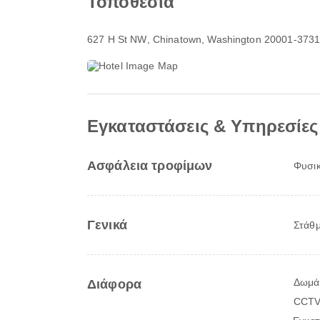
Τοποθεσία
627 H St NW
, Chinatown, Washington 20001-373
Εγκαταστάσεις & Υπηρεσίες
Ασφάλεια τροφίμων
Φυσι
Γενικά
Στάθ
Δωμάτ
Διάφορα
CCTV