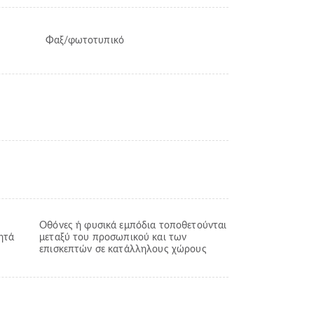
Φαξ/φωτοτυπικό
Οθόνες ή φυσικά εμπόδια τοποθετούνται
ητά
μεταξύ του προσωπικού και των
επισκεπτών σε κατάλληλους χώρους