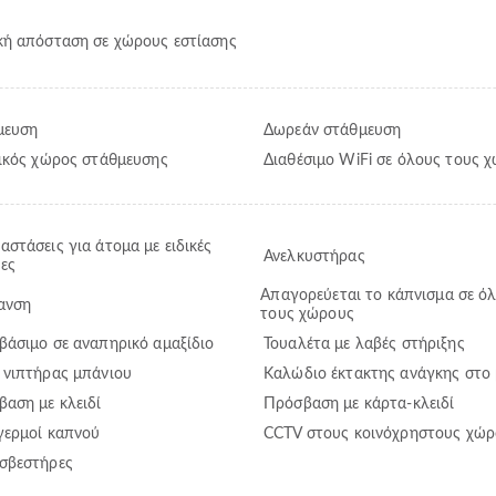
ή απόσταση σε χώρους εστίασης
μευση
Δωρεάν στάθμευση
ικός χώρος στάθμευσης
Διαθέσιμο WiFi σε όλους τους 
αστάσεις για άτομα με ειδικές
Ανελκυστήρας
ες
Απαγορεύεται το κάπνισμα σε ό
ανση
τους χώρους
άσιμο σε αναπηρικό αμαξίδιο
Τουαλέτα με λαβές στήριξης
 νιπτήρας μπάνιου
Καλώδιο έκτακτης ανάγκης στο
αση με κλειδί
Πρόσβαση με κάρτα-κλειδί
γερμοί καπνού
CCTV στους κοινόχρηστους χώρ
σβεστήρες