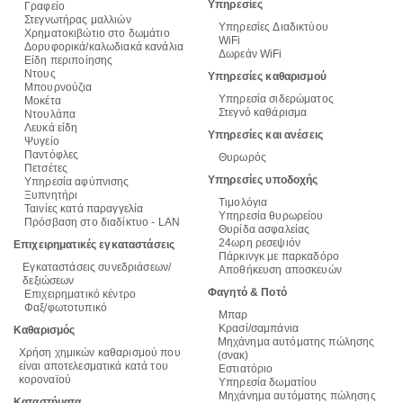
Υπηρεσίες
Γραφείο
Στεγνωτήρας μαλλιών
Υπηρεσίες Διαδικτύου
Χρηματοκιβώτιο στο δωμάτιο
WiFi
Δορυφορικά/καλωδιακά κανάλια
Δωρεάν WiFi
Είδη περιποίησης
Ντους
Υπηρεσίες καθαρισμού
Μπουρνούζια
Υπηρεσία σιδερώματος
Μοκέτα
Στεγνό καθάρισμα
Ντουλάπα
Λευκά είδη
Υπηρεσίες και ανέσεις
Ψυγείο
Παντόφλες
Θυρωρός
Πετσέτες
Υπηρεσίες υποδοχής
Υπηρεσία αφύπνισης
Ξυπνητήρι
Τιμολόγια
Ταινίες κατά παραγγελία
Υπηρεσία θυρωρείου
Πρόσβαση στο διαδίκτυο - LAN
Θυρίδα ασφαλείας
24ωρη ρεσεψιόν
Επιχειρηματικές εγκαταστάσεις
Πάρκινγκ με παρκαδόρο
Εγκαταστάσεις συνεδριάσεων/
Αποθήκευση αποσκευών
δεξιώσεων
Φαγητό & Ποτό
Επιχειρηματικό κέντρο
Φαξ/φωτοτυπικό
Μπαρ
Κρασί/σαμπάνια
Καθαρισμός
Μηχάνημα αυτόματης πώλησης
Χρήση χημικών καθαρισμού που
(σνακ)
είναι αποτελεσματικά κατά του
Εστιατόριο
κοροναϊού
Υπηρεσία δωματίου
Μηχάνημα αυτόματης πώλησης
Καταστήματα