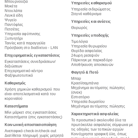
Μπουρνούζια
Υπηρεσίες καθαρισμού
Μοκέτα
Υπηρεσία σιδερώματος
Ντουλάπα
Στεγνό καθάρισμα
Λευκά είδη
Ψυγείο
Υπηρεσίες και ανέσεις
Παντόφλες
Θυρωρός
Πετσέτες
Υπηρεσία αφύπνισης
Υπηρεσίες υποδοχής
Ξυπνητήρι
Τιμολόγια
Ταινίες κατά παραγγελία
Υπηρεσία θυρωρείου
Πρόσβαση στο διαδίκτυο - LAN
Θυρίδα ασφαλείας
Επιχειρηματικές εγκαταστάσεις
24ωρη ρεσεψιόν
Πάρκινγκ με παρκαδόρο
Εγκαταστάσεις συνεδριάσεων/
Αποθήκευση αποσκευών
δεξιώσεων
Επιχειρηματικό κέντρο
Φαγητό & Ποτό
Φαξ/φωτοτυπικό
Μπαρ
Καθαρισμός
Κρασί/σαμπάνια
Μηχάνημα αυτόματης πώλησης
Χρήση χημικών καθαρισμού που
(σνακ)
είναι αποτελεσματικά κατά του
Εστιατόριο
κοροναϊού
Υπηρεσία δωματίου
Καταστήματα
Μηχάνημα αυτόματης πώλησης
Μίνι μάρκετ στις εγκαταστάσεις
Χαρακτηριστικά ασφαλείας
Καταστήματα (στις εγκαταστάσεις)
Το προσωπικό ακολουθεί όλα τα
Κοινωνική αποστασιοποίηση
πρωτόκολλα ασφαλείας σύμφωνα με
τις οδηγίες των τοπικών αρχών
Ανεπαφικό check-in/check-out
Κοινόχρηστα γραφική ύλη, όπως
Διατίθεται πληρωμή χωρίς μετρητά