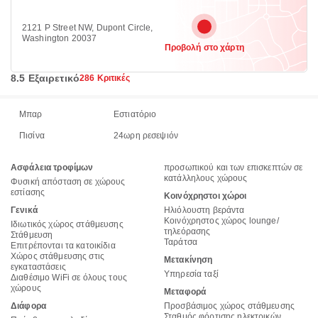
2121 P Street NW, Dupont Circle,
Washington 20037
Προβολή στο χάρτη
8.5 Εξαιρετικό
286 Κριτικές
Μπαρ
Εστιατόριο
Πισίνα
24ωρη ρεσεψιόν
Ασφάλεια τροφίμων
προσωπικού και των επισκεπτών σε
κατάλληλους χώρους
Φυσική απόσταση σε χώρους
εστίασης
Κοινόχρηστοι χώροι
Γενικά
Ηλιόλουστη βεράντα
Κοινόχρηστος χώρος lounge/
Ιδιωτικός χώρος στάθμευσης
τηλεόρασης
Στάθμευση
Ταράτσα
Επιτρέπονται τα κατοικίδια
Χώρος στάθμευσης στις
Μετακίνηση
εγκαταστάσεις
Υπηρεσία ταξί
Διαθέσιμο WiFi σε όλους τους
χώρους
Μεταφορά
Διάφορα
Προσβάσιμος χώρος στάθμευσης
Σταθμός φόρτισης ηλεκτρικών