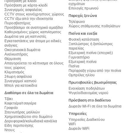
Πρόσβαση με κλειδί
οχημάτων
Πρόσβαση με κάρτα-κλειδί
Επιλογές πρωινού
Συναγερμός ασφαλείας
CCTV στους κοινόχρηστους χώρους
Παροχές ξενώνα
CCTV έξω από την ιδιοκτησία
Τηλέφωνο
Πυροσβεστήρες
Χώρος στάθμευσης ποδηλάτων
Προσβάσιμο σε αναπηρικό αμαξίδιο
Καθορισμένος χώρος καπνίσματος
Πισίνα και ευεξία
Δωμάτια για μη καπνιστές
Φυσική κατάσταση
Εγκαταστάσεις για άτομα με ειδικές
Ξαπλώστρες ή ξαπλώστρες
ανάγκες
παραλίας
Οικογενειακά δωμάτια
Εξωτερική πισίνα (εποχική)
Ανελκυστήρας
Γυμναστήριο
Θέρμανση
Εξωτερική πισίνα
Απαγορεύεται το κάπνισμα σε όλους
Πισίνα
τους χώρους
Περίφραξη γύρω από την πισίνα
Κλιματισμός
Ομπρέλες ηλίου
24ωρη ασφάλεια
Συναγερμοί καπνού
Πρωτοβουλίες βιωσιμότητας
Μπολ για κατοικίδια
Ενοικίαση ποδηλάτων
Διαθέσιμο σε όλα τα δωμάτια
Ψυγείο/διανομέας νερού
Τζάκι
Πρόσβαση στο διαδίκτυο
Καφετιέρα/τσαγιέρα
Δωρεάν Wi-Fi σε όλα τα δωμάτια
Γραφείο
Στεγνωτήρας μαλλιών
Υπηρεσίες
Χρηματοκιβώτιο στο δωμάτιο
Υπηρεσίες Διαδικτύου
Δορυφορικά/καλωδιακά κανάλια
WiFi
Είδη περιποίησης
Δωρεάν WiFi
Ντους