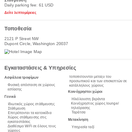
Στάθμευση
Daily parking fee: 61 USD
Δείτε λεπτομέρειες
Τοποθεσία
2121 P Street NW
Dupont Circle, Washington 20037
Εγκαταστάσεις & Υπηρεσίες
τοποθετούνται μεταξύ του
Ασφάλεια τροφίμων
προσωπικού και των επισκεπτών σε
Φυσική απόσταση σε χώρους
κατάλληλους χώρους
εστίασης
Κοινόχρηστοι χώροι
Γενικά
Ηλιόλουστη βεράντα
Κοινόχρηστος χώρος lounge/
Ιδιωτικός χώρος στάθμευσης
τηλεόρασης
Στάθμευση
Ταράτσα
Επιτρέπονται τα κατοικίδια
Χώρος στάθμευσης στις
Μετακίνηση
εγκαταστάσεις
Διαθέσιμο WiFi σε όλους τους
Υπηρεσία ταξί
χώρους