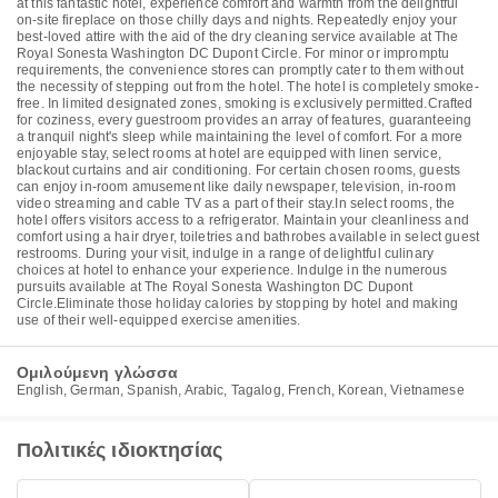
at this fantastic hotel, experience comfort and warmth from the delightful
on-site fireplace on those chilly days and nights. Repeatedly enjoy your
best-loved attire with the aid of the dry cleaning service available at The
Royal Sonesta Washington DC Dupont Circle. For minor or impromptu
requirements, the convenience stores can promptly cater to them without
the necessity of stepping out from the hotel. The hotel is completely smoke-
free. In limited designated zones, smoking is exclusively permitted.Crafted
for coziness, every guestroom provides an array of features, guaranteeing
a tranquil night's sleep while maintaining the level of comfort. For a more
enjoyable stay, select rooms at hotel are equipped with linen service,
blackout curtains and air conditioning. For certain chosen rooms, guests
can enjoy in-room amusement like daily newspaper, television, in-room
video streaming and cable TV as a part of their stay.In select rooms, the
hotel offers visitors access to a refrigerator. Maintain your cleanliness and
comfort using a hair dryer, toiletries and bathrobes available in select guest
restrooms. During your visit, indulge in a range of delightful culinary
choices at hotel to enhance your experience. Indulge in the numerous
pursuits available at The Royal Sonesta Washington DC Dupont
Circle.Eliminate those holiday calories by stopping by hotel and making
use of their well-equipped exercise amenities.
Ομιλούμενη γλώσσα
English, German, Spanish, Arabic, Tagalog, French, Korean, Vietnamese
Πολιτικές ιδιοκτησίας