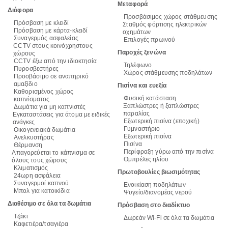
Μεταφορά
Διάφορα
Προσβάσιμος χώρος στάθμευσης
Πρόσβαση με κλειδί
Σταθμός φόρτισης ηλεκτρικών
Πρόσβαση με κάρτα-κλειδί
οχημάτων
Συναγερμός ασφαλείας
Επιλογές πρωινού
CCTV στους κοινόχρηστους
Παροχές ξενώνα
χώρους
CCTV έξω από την ιδιοκτησία
Τηλέφωνο
Πυροσβεστήρες
Χώρος στάθμευσης ποδηλάτων
Προσβάσιμο σε αναπηρικό
αμαξίδιο
Πισίνα και ευεξία
Καθορισμένος χώρος
Φυσική κατάσταση
καπνίσματος
Ξαπλώστρες ή ξαπλώστρες
Δωμάτια για μη καπνιστές
παραλίας
Εγκαταστάσεις για άτομα με ειδικές
Εξωτερική πισίνα (εποχική)
ανάγκες
Γυμναστήριο
Οικογενειακά δωμάτια
Εξωτερική πισίνα
Ανελκυστήρας
Πισίνα
Θέρμανση
Περίφραξη γύρω από την πισίνα
Απαγορεύεται το κάπνισμα σε
Ομπρέλες ηλίου
όλους τους χώρους
Κλιματισμός
Πρωτοβουλίες βιωσιμότητας
24ωρη ασφάλεια
Συναγερμοί καπνού
Ενοικίαση ποδηλάτων
Μπολ για κατοικίδια
Ψυγείο/διανομέας νερού
Διαθέσιμο σε όλα τα δωμάτια
Πρόσβαση στο διαδίκτυο
Τζάκι
Δωρεάν Wi-Fi σε όλα τα δωμάτια
Καφετιέρα/τσαγιέρα