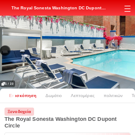
The Royal Sonesta Washington DC Dupont
Circle
1 / 23
Επισκόπηση
Δωμάτιο
Λεπτομέριες
πολιτικών
Τ
Ξενοδοχεία
The Royal Sonesta Washington DC Dupont
Circle