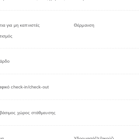
ια για μη καπνιστές
Θέρμανση
τισμός
ιάρδο
φικό check-in/check-out
βάσιμος χώρος στάθμευσης
να
Υδρομασάζ/τζακούζι