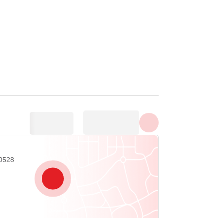
Εμφάνιση όλων των
φωτογραφιών
30528