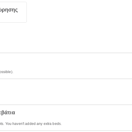
ώρησης
ossible).
εβάτια
ts. You haven't added any extra beds.