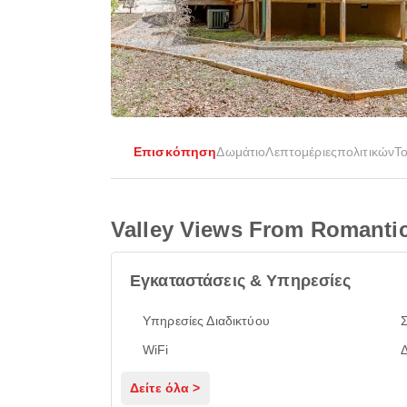
Επισκόπηση
Δωμάτιο
Λεπτομέριες
πολιτικών
Τ
Valley Views From Romanti
Εγκαταστάσεις & Υπηρεσίες
Υπηρεσίες Διαδικτύου
WiFi
Δείτε όλα >