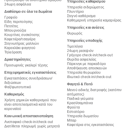
Υπηρεσίες καθαρισμού
24ωρη ασφάλεια
Υπηρεσία σιδερώματος
Διαθέσιμο σε όλα τα δωμάτια
Πλυντήριο
Στεγνό καθάρισμα
Γραφείο
Καθημερινή υπηρεσία καμαριέρας
Είδη περιποίησης
Πετσέτες
Υπηρεσίες και ανέσεις
Μπουρνούζια
Θυρωρός
Κουρτίνες συσκότισης
Καφετιέρα/τσαγιέρα
Υπηρεσίες υποδοχής
Στεγνωτήρας μαλλιών
Τιμολόγια
Καρεκλάκι φαγητού
24ωρη ρεσεψιόν
Τηλεόραση
Γρήγορο check-in/check-out
Δραστηριότητες
Θυρίδα ασφαλείας
Πάρκινγκ με παρκαδόρο
Προσωρινές γκαλερί τέχνης
Αποθήκευση αποσκευών
Επιχειρηματικές εγκαταστάσεις
Υπηρεσία θυρωρείου
Ιδιωτικό check-in/check-out
Εγκαταστάσεις συνεδριάσεων/
δεξιώσεων
Φαγητό & Ποτό
Φαξ/φωτοτυπικό
Μενού ειδικής διατροφής (κατόπιν
Καθαρισμός
αιτήματος)
Παιδικά γεύματα
Χρήση χημικών καθαρισμού που
Κρασί/σαμπάνια
είναι αποτελεσματικά κατά του
Φρούτα
κοροναϊού
Εστιατόριο
Κοινωνική αποστασιοποίηση
Υπηρεσία δωματίου
Μπαρ
Ανεπαφικό check-in/check-out
Καφετέρια στις εγκαταστάσεις
Διατίθεται πληρωμή χωρίς μετρητά