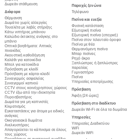
Δωρεάν στάθμευση
Παροχές ξενώνα
Διάφορα
Τηλέφωνο
Θέρμανση
Πισίνα και ευεξία
Δωμάτιο χωρίς αλλεργίες
Φυσική κατάσταση
Τουαλέτα με λαβές στήριξης
Εξωτερική πισίνα
Κάτω νιπτήρας μπάνιου
Εξωτερική πισίνα (εποχική)
Καλώδιο έκτακτης ανάγκης στο
Πισίνα στον τελευταίο όροφο
μπάνιο
Πισίνα με θέα
Οπτικά βοηθήματα: Απτικές
Θερμαινόμενη πισίνα
πινακίδες
Μπαρ πισίνας
Ακουστική καθοδήγηση
Ρηχό άκρο
Καλάθι για κατοικίδια
Ξαπλώστρες ή ξαπλώστρες
Μπολ για κατοικίδια
παραλίας
Πρόσβαση με κλειδί
Γυμναστήριο
Πρόσβαση με κάρτα-κλειδί
Πισίνα
Συναγερμός ασφαλείας
Υπηρεσίες αποτρίχωσης
Συναγερμοί καπνού
CCTV στους κοινόχρηστους χώρους
Πρόσβαση
CCTV έξω από την ιδιοκτησία
Άφιξη [24 ώρες]
Πυροσβεστήρες
Δωμάτια για μη καπνιστές
Πρόσβαση στο διαδίκτυο
Κλιματισμός
Δωρεάν Wi-Fi σε όλα τα δωμάτια
Εγκαταστάσεις για άτομα με ειδικές
ανάγκες
Υπηρεσίες
Οικογενειακά δωμάτια
Υπηρεσίες Διαδικτύου
Ανελκυστήρας
WiFi
Απαγορεύεται το κάπνισμα σε όλους
Δωρεάν WiFi
τους χώρους
Προσβάσιμο σε αναπηρικό αμαξίδιο