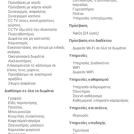
Ξαπλώστρες ή ξαπλώστρες
Πρόσβαση με κλειδί
παραλίας
Πρόσβαση με κάρτα-κλειδί
Γυμναστήριο
Συναγερμός ασφαλείας
Πισίνα
Συναγερμοί καπνού
Υπηρεσίες αποτρίχωσης
CCTV στους κοινόχρηστους
χώρους
Πρόσβαση
CCTV έξω από την ιδιοκτησία
Άφιξη [24 ώρες]
Πυροσβεστήρες
Δωμάτια για μη καπνιστές
Πρόσβαση στο διαδίκτυο
Κλιματισμός
Εγκαταστάσεις για άτομα με ειδικές
Δωρεάν Wi-Fi σε όλα τα δωμάτια
ανάγκες
Υπηρεσίες
Οικογενειακά δωμάτια
Ανελκυστήρας
Υπηρεσίες Διαδικτύου
Απαγορεύεται το κάπνισμα σε
WiFi
όλους τους χώρους
Δωρεάν WiFi
Προσβάσιμο σε αναπηρικό
αμαξίδιο
Υπηρεσίες καθαρισμού
24ωρη ασφάλεια
Υπηρεσία σιδερώματος
Διαθέσιμο σε όλα τα δωμάτια
Πλυντήριο
Στεγνό καθάρισμα
Γραφείο
Καθημερινή υπηρεσία καμαριέρας
Είδη περιποίησης
Πετσέτες
Υπηρεσίες και ανέσεις
Μπουρνούζια
Θυρωρός
Κουρτίνες συσκότισης
Καφετιέρα/τσαγιέρα
Υπηρεσίες υποδοχής
Στεγνωτήρας μαλλιών
Καρεκλάκι φαγητού
Τιμολόγια