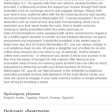
Washington D.C..For guests with their own vehicle, parking facilities are
provided. Continuously receive the support you require through front desk
amenities such as concierge service and luggage storage. Always look
your best in your preferred attire with the dry cleaning service and laundry
service provided at Viceroy Washington DC. Craving relaxation? In-room
amenities such as room service and daily housekeeping allow you to
maximize your time spent inside the room. Due to health concerns,
smoking is strictly prohibited within the entire premises of
hotel.Accommodations come equipped with all the conveniences required
for a restful night's slumber. A number of rooms feature television for guest
amusement and enjoyment. A delightful breakfast is the perfect way to
begin your day, and at Viceroy Washington DC, you can always indulge in
a scrumptious meal on-site. All adore a delightful cup of coffee! An on-site
coffee shop ensures you can relish a cup of authentic, freshly-brewed
coffee every morning -- or whenever you desire it.Allow your journey to be
free from the pangs of hunger! On-site eateries offer delicious and
accessible meal choices.An evening spent at hotel's bar can offer as much
enjoyment as venturing out with your fellow travelers.At Viceroy
Washington DC, guests can take pleasure in the delightful recreational
amenities provided for their entertainment. At the hotel fitness center, you
have the option to engage in your daily exercise routine or simply alleviate
your jet lag by breaking a sweat.
Ομιλούμενη γλώσσα
English, Arabic, Tagalog, French, Korean, Spanish
Πολιτικές ιδιοκτησίας