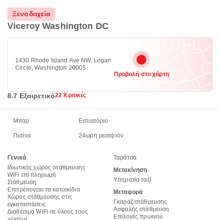
Ξενοδοχεία
Viceroy Washington DC
1430 Rhode Island Ave NW, Logan
Circle, Washington 20005
Προβολή στο χάρτη
8.7 Εξαιρετικό
22 Κριτικές
Μπαρ
Εστιατόριο
Πισίνα
24ωρη ρεσεψιόν
Γενικά
Ταράτσα
Ιδιωτικός χώρος στάθμευσης
Μετακίνηση
WiFi επί πληρωμή
Υπηρεσία ταξί
Στάθμευση
Επιτρέπονται τα κατοικίδια
Μεταφορά
Χώρος στάθμευσης στις
Γκαράζ στάθμευσης
εγκαταστάσεις
Ασφαλής στάθμευση
Διαθέσιμο WiFi σε όλους τους
Επιλογές πρωινού
χώρους