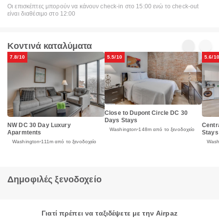
Οι επισκέπτες μπορούν να κάνουν check-in στο 15:00 ενώ το check-out
είναι διαθέσιμο στο 12:00
Κοντινά καταλύματα
7.8/10
5.5/10
5.6/1
Close to Dupont Circle DC 30
Days Stays
NW DC 30 Day Luxury
Centr
Washington
148m από το ξενοδοχείο
Aparmtents
Stays
Washington
111m από το ξενοδοχείο
Wash
Δημοφιλές ξενοδοχείο
Γιατί πρέπει να ταξιδέψετε με την Airpaz