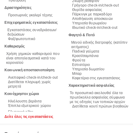
Τηλεόραση
24ωρη ρεσεψιόν
Γρήγορο check-in/check-out
Δραστηριότητες
Θυρίδα ασφαλείας
Πάρκινγκ με παρκαδόρο
Προσωρινές γκαλερί τέχνης
Αποθήκευση αποσκευών
Επιχειρηματικές εγκαταστάσεις
Υπηρεσία θυρωρείου
Ιδιωτικό check-in/check-out
Εγκαταστάσεις συνεδριάσεων/
δεξιώσεων
Φαγητό & Ποτό
Φαξ/φωτοτυπικό
Μενού ειδικής διατροφής (κατόπιν
Καθαρισμός
αιτήματος)
Παιδικά γεύματα
Χρήση χημικών καθαρισμού που
Κρασί/σαμπάνια
είναι αποτελεσματικά κατά του
Φρούτα
κοροναϊού
Εστιατόριο
Υπηρεσία δωματίου
Κοινωνική αποστασιοποίηση
Μπαρ
Ανεπαφικό check-in/check-out
Καφετέρια στις εγκαταστάσεις
Διατίθεται πληρωμή χωρίς
Χαρακτηριστικά ασφαλείας
μετρητά
Το προσωπικό ακολουθεί όλα τα
Κοινόχρηστοι χώροι
πρωτόκολλα ασφαλείας σύμφωνα
Ηλιόλουστη βεράντα
με τις οδηγίες των τοπικών αρχών
Έπιπλα εξωτερικού χώρου
Διατίθεται κουτί πρώτων βοηθειών
Δείτε όλες τις εγκαταστάσεις