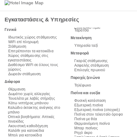
Εγκαταστάσεις & Υπηρεσίες
Εξωτερικό τζάκι
Γενικά
Ταράτσα
Ιδιωτικός χώρος στάθμευσης
Μετακίνηση
WiFi επί πληρωμή
Υπηρεσία ταξί
Στάθμευση
Επιτρέπονται τα κατοικίδια
Μεταφορά
Χώρος στάθμευσης στις
εγκαταστάσεις
Γκαράζ στάθμευσης
Διαθέσιμο WiFi σε όλους τους
Ασφαλής στάθμευση
χώρους
Επιλογές πρωινού
Δωρεάν στάθμευση
Παροχές ξενώνα
Διάφορα
Τηλέφωνο
Θέρμανση
Πισίνα και ευεξία
Δωμάτιο χωρίς αλλεργίες
Τουαλέτα με λαβές στήριξης
Φυσική κατάσταση
Κάτω νιπτήρας μπάνιου
Εξωτερική πισίνα
Καλώδιο έκτακτης ανάγκης στο
Εξωτερική πισίνα (εποχική)
μπάνιο
Πισίνα στον τελευταίο όροφο
Οπτικά βοηθήματα: Απτικές
Πισίνα με θέα
πινακίδες
Θερμαινόμενη πισίνα
Ακουστική καθοδήγηση
Μπαρ πισίνας
Καλάθι για κατοικίδια
Ρηχό άκρο
Μπολ για κατοικίδια