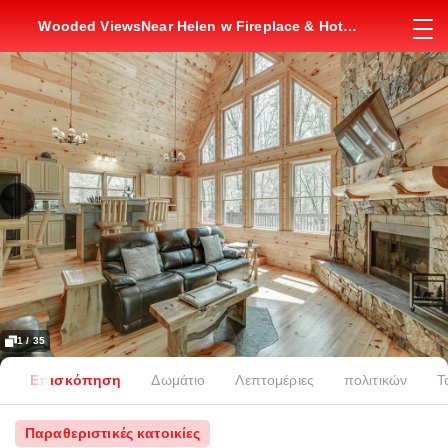
Wooded ViewsNear Helen w Fireplace & Hot
Tub
1 / 35
Επισκόπηση
Δωμάτιο
Λεπτομέριες
πολιτικών
Τ
Παραθεριστικές κατοικίες