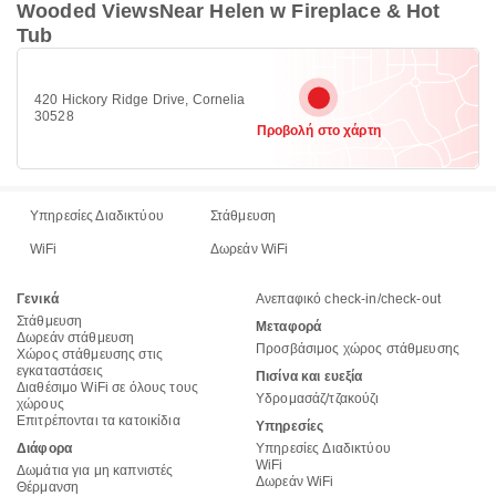
Wooded ViewsNear Helen w Fireplace & Hot
Tub
420 Hickory Ridge Drive, Cornelia
30528
Προβολή στο χάρτη
Υπηρεσίες Διαδικτύου
Στάθμευση
WiFi
Δωρεάν WiFi
Γενικά
Ανεπαφικό check-in/check-out
Στάθμευση
Μεταφορά
Δωρεάν στάθμευση
Προσβάσιμος χώρος στάθμευσης
Χώρος στάθμευσης στις
εγκαταστάσεις
Πισίνα και ευεξία
Διαθέσιμο WiFi σε όλους τους
Υδρομασάζ/τζακούζι
χώρους
Επιτρέπονται τα κατοικίδια
Υπηρεσίες
Διάφορα
Υπηρεσίες Διαδικτύου
WiFi
Δωμάτια για μη καπνιστές
Δωρεάν WiFi
Θέρμανση