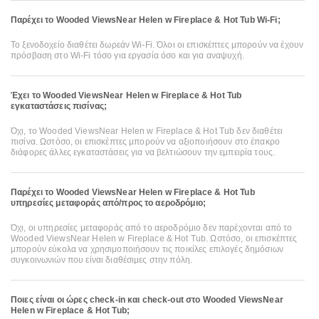
Παρέχει το Wooded ViewsNear Helen w Fireplace & Hot Tub Wi-Fi;
Το ξενοδοχείο διαθέτει δωρεάν Wi-Fi. Όλοι οι επισκέπτες μπορούν να έχουν
πρόσβαση στο Wi-Fi τόσο για εργασία όσο και για αναψυχή.
Έχει το Wooded ViewsNear Helen w Fireplace & Hot Tub
εγκαταστάσεις πισίνας;
Όχι, το Wooded ViewsNear Helen w Fireplace & Hot Tub δεν διαθέτει
πισίνα. Ωστόσο, οι επισκέπτες μπορούν να αξιοποιήσουν στο έπακρο
διάφορες άλλες εγκαταστάσεις για να βελτιώσουν την εμπειρία τους.
Παρέχει το Wooded ViewsNear Helen w Fireplace & Hot Tub
υπηρεσίες μεταφοράς από/προς το αεροδρόμιο;
Όχι, οι υπηρεσίες μεταφοράς από το αεροδρόμιο δεν παρέχονται από το
Wooded ViewsNear Helen w Fireplace & Hot Tub. Ωστόσο, οι επισκέπτες
μπορούν εύκολα να χρησιμοποιήσουν τις ποικίλες επιλογές δημόσιων
συγκοινωνιών που είναι διαθέσιμες στην πόλη.
Ποιες είναι οι ώρες check-in και check-out στο Wooded ViewsNear
Helen w Fireplace & Hot Tub;