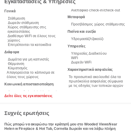
Εγκαταστάσεις & Υπηρεσίες
Ανεπαφικό check-in/check-out
Γενικά
Μεταφορά
Στάθμευση
Δωρεάν στάθμευση
Προσβάσιμος χώρος στάθμευσης
Χώρος στάθμευσης στις
εγκαταστάσεις
Πισίνα και ευεξία
Διαθέσιμο WiFi σε όλους τους
Υδρομασάζ/τζακούζι
χώρους
Επιτρέπονται τα κατοικίδια
Υπηρεσίες
Διάφορα
Υπηρεσίες Διαδικτύου
WiFi
Δωμάτια για μη καπνιστές
Δωρεάν WiFi
Θέρμανση
Κλιματισμός
Χαρακτηριστικά ασφαλείας
Απαγορεύεται το κάπνισμα σε
όλους τους χώρους
Το προσωπικό ακολουθεί όλα τα
πρωτόκολλα ασφαλείας σύμφωνα
Κοινωνική αποστασιοποίηση
με τις οδηγίες των τοπικών αρχών
Δείτε όλες τις εγκαταστάσεις
Συχνές ερωτήσεις
Πώς μπορώ να ακυρώσω την κράτησή μου στο Wooded ViewsNear
Helen w Fireplace & Hot Tub, Cornelia δωρεάν και να λάβω πλήρη