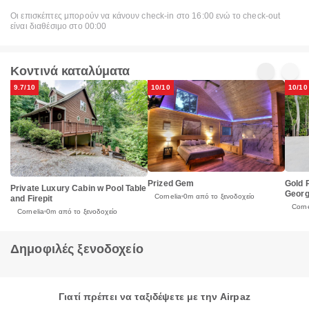
Οι επισκέπτες μπορούν να κάνουν check-in στο 16:00 ενώ το check-out
είναι διαθέσιμο στο 00:00
Κοντινά καταλύματα
9.7/10
10/10
10/10
Prized Gem
Gold 
Private Luxury Cabin w Pool Table
Georg
Cornelia
0m από το ξενοδοχείο
and Firepit
Corne
Cornelia
0m από το ξενοδοχείο
Δημοφιλές ξενοδοχείο
Γιατί πρέπει να ταξιδέψετε με την Airpaz