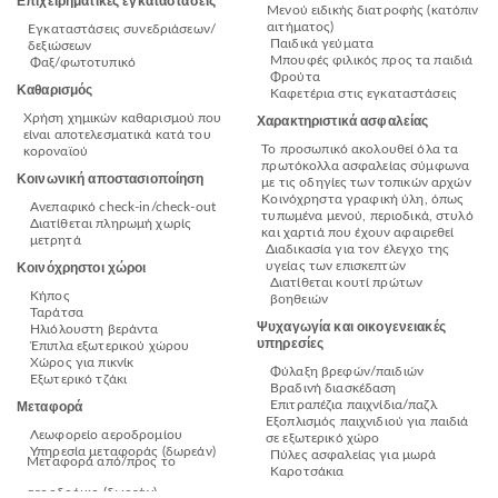
Επιχειρηματικές εγκαταστάσεις
Μενού ειδικής διατροφής (κατόπιν
αιτήματος)
Εγκαταστάσεις συνεδριάσεων/
Παιδικά γεύματα
δεξιώσεων
Μπουφές φιλικός προς τα παιδιά
Φαξ/φωτοτυπικό
Φρούτα
Καθαρισμός
Καφετέρια στις εγκαταστάσεις
Χρήση χημικών καθαρισμού που
Χαρακτηριστικά ασφαλείας
είναι αποτελεσματικά κατά του
Το προσωπικό ακολουθεί όλα τα
κοροναϊού
πρωτόκολλα ασφαλείας σύμφωνα
Κοινωνική αποστασιοποίηση
με τις οδηγίες των τοπικών αρχών
Κοινόχρηστα γραφική ύλη, όπως
Ανεπαφικό check-in/check-out
τυπωμένα μενού, περιοδικά, στυλό
Διατίθεται πληρωμή χωρίς
και χαρτιά που έχουν αφαιρεθεί
μετρητά
Διαδικασία για τον έλεγχο της
υγείας των επισκεπτών
Κοινόχρηστοι χώροι
Διατίθεται κουτί πρώτων
Κήπος
βοηθειών
Ταράτσα
Ψυχαγωγία και οικογενειακές
Ηλιόλουστη βεράντα
υπηρεσίες
Έπιπλα εξωτερικού χώρου
Χώρος για πικνίκ
Φύλαξη βρεφών/παιδιών
Εξωτερικό τζάκι
Βραδινή διασκέδαση
Επιτραπέζια παιχνίδια/παζλ
Μεταφορά
Εξοπλισμός παιχνιδιού για παιδιά
Λεωφορείο αεροδρομίου
σε εξωτερικό χώρο
Υπηρεσία μεταφοράς (δωρεάν)
Πύλες ασφαλείας για μωρά
Μεταφορά από/προς το
Καροτσάκια