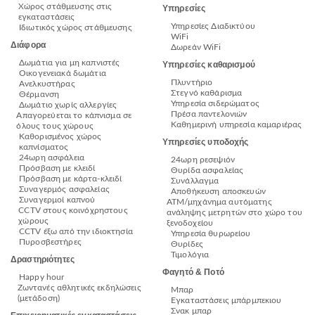
Χώρος στάθμευσης στις
Υπηρεσίες
εγκαταστάσεις
Υπηρεσίες Διαδικτύου
Ιδιωτικός χώρος στάθμευσης
WiFi
Διάφορα
Δωρεάν WiFi
Δωμάτια για μη καπνιστές
Υπηρεσίες καθαρισμού
Οικογενειακά δωμάτια
Πλυντήριο
Ανελκυστήρας
Στεγνό καθάρισμα
Θέρμανση
Υπηρεσία σιδερώματος
Δωμάτιο χωρίς αλλεργίες
Πρέσα παντελονιών
Απαγορεύεται το κάπνισμα σε
Καθημερινή υπηρεσία καμαριέρας
όλους τους χώρους
Καθορισμένος χώρος
Υπηρεσίες υποδοχής
καπνίσματος
24ωρη ασφάλεια
24ωρη ρεσεψιόν
Πρόσβαση με κλειδί
Θυρίδα ασφαλείας
Πρόσβαση με κάρτα-κλειδί
Συνάλλαγμα
Συναγερμός ασφαλείας
Αποθήκευση αποσκευών
Συναγερμοί καπνού
ΑΤΜ/μηχάνημα αυτόματης
CCTV στους κοινόχρηστους
ανάληψης μετρητών στο χώρο του
χώρους
ξενοδοχείου
CCTV έξω από την ιδιοκτησία
Υπηρεσία θυρωρείου
Πυροσβεστήρες
Θυρίδες
Τιμολόγια
Δραστηριότητες
Φαγητό & Ποτό
Happy hour
Ζωντανές αθλητικές εκδηλώσεις
Μπαρ
(μετάδοση)
Εγκαταστάσεις μπάρμπεκιου
Σνακ μπαρ