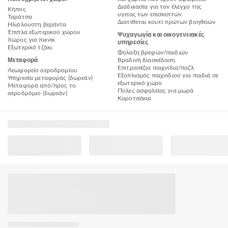
Διαδικασία για τον έλεγχο της
Κήπος
υγείας των επισκεπτών
Ταράτσα
Διατίθεται κουτί πρώτων βοηθειών
Ηλιόλουστη βεράντα
Έπιπλα εξωτερικού χώρου
Ψυχαγωγία και οικογενειακές
Χώρος για πικνίκ
υπηρεσίες
Εξωτερικό τζάκι
Φύλαξη βρεφών/παιδιών
Μεταφορά
Βραδινή διασκέδαση
Επιτραπέζια παιχνίδια/παζλ
Λεωφορείο αεροδρομίου
Εξοπλισμός παιχνιδιού για παιδιά σε
Υπηρεσία μεταφοράς (δωρεάν)
εξωτερικό χώρο
Μεταφορά από/προς το
Πύλες ασφαλείας για μωρά
αεροδρόμιο (δωρεάν)
Καροτσάκια