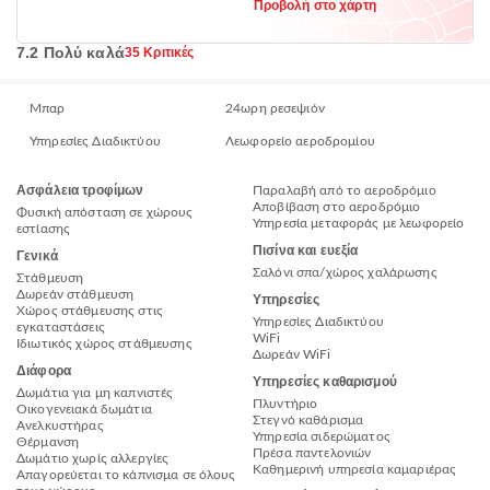
Προβολή στο χάρτη
7.2 Πολύ καλά
35 Κριτικές
Μπαρ
24ωρη ρεσεψιόν
Υπηρεσίες Διαδικτύου
Λεωφορείο αεροδρομίου
Ασφάλεια τροφίμων
Παραλαβή από το αεροδρόμιο
Αποβίβαση στο αεροδρόμιο
Φυσική απόσταση σε χώρους
Υπηρεσία μεταφοράς με λεωφορείο
εστίασης
Πισίνα και ευεξία
Γενικά
Σαλόνι σπα/χώρος χαλάρωσης
Στάθμευση
Δωρεάν στάθμευση
Υπηρεσίες
Χώρος στάθμευσης στις
Υπηρεσίες Διαδικτύου
εγκαταστάσεις
WiFi
Ιδιωτικός χώρος στάθμευσης
Δωρεάν WiFi
Διάφορα
Υπηρεσίες καθαρισμού
Δωμάτια για μη καπνιστές
Πλυντήριο
Οικογενειακά δωμάτια
Στεγνό καθάρισμα
Ανελκυστήρας
Υπηρεσία σιδερώματος
Θέρμανση
Πρέσα παντελονιών
Δωμάτιο χωρίς αλλεργίες
Καθημερινή υπηρεσία καμαριέρας
Απαγορεύεται το κάπνισμα σε όλους