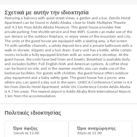
Σχετικά με αυτήν την ιδιοκτησία
Featuring a balcony with quiet street views, a garden and a bar, Zemilo Hotel
Apartment can be found in Addis Ababa, close to Matti Multiplex Theatre
and 4.3 km from Addis Ababa Museum. This guest house provides free
private parking, free shuttle service and free WiFi. Guests can make use of the
sun terrace or the outdoor fireplace, or enjoy views of the mountain and city.
The units at the guest house are equipped with a seating area, a flat-screen
TV with satellite channels, a safety deposit box and a private bathroom with a
walk-in shower, slippers and a hair dryer. Every unit has a kettle, while certain
rooms include a fully equipped kitchen with an oven and a stovetop. At the
guest house, the units have bed linen and towels. Breakfast is available daily,
and includes buffet, Full English/Irish and American options. A coffee shop
can be found on-site, and in the warmer months you can make use of the
barbecue facilities. For guests with children, the guest house offers outdoor
play equipment and a baby safety gate. The guest house has a picnic area
where you can spend a day out in the open. UNECA Conference Center is 4.4
km from Zemilo Hotel Apartment, while UN Conference Centre Addis Ababa
is 4.7 km away. The nearest airport is Addis Ababa Bole International Airport,
1 km from the accommodation.
Πολιτικές ιδιοκτησίας
Ώρα άφιξης
Ώρα αναχώρησης
Ξεκινά σε 12.00
Λήγει σε 12.00