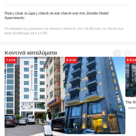
Ποιες είναι οι ώρες check-in και check-out στο Zemilo Hotel
Apartment;
Οι επισκέπτες μπορούν να κάνουν check-in στο 12:00 ενώ το check-out
είναι διαθέσιμο στο 11:00
Κοντινά καταλύματα
7.2/10
8.4/10
8.5/1
The R
Addi