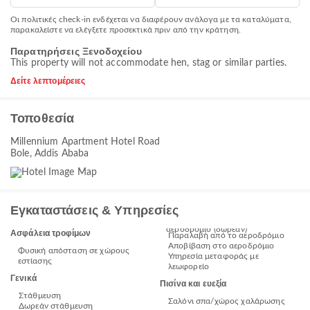
Οι πολιτικές check-in ενδέχεται να διαφέρουν ανάλογα με τα καταλύματα,
παρακαλείστε να ελέγξετε προσεκτικά πριν από την κράτηση.
Παρατηρήσεις Ξενοδοχείου
This property will not accommodate hen, stag or similar parties.
Δείτε λεπτομέρειες
Τοποθεσία
Millennium Apartment Hotel Road
Bole, Addis Ababa
Εγκαταστάσεις & Υπηρεσίες
αεροδρόμιο (δωρεάν)
Ασφάλεια τροφίμων
Παραλαβή από το αεροδρόμιο
Αποβίβαση στο αεροδρόμιο
Φυσική απόσταση σε χώρους
Υπηρεσία μεταφοράς με
εστίασης
λεωφορείο
Γενικά
Πισίνα και ευεξία
Στάθμευση
Σαλόνι σπα/χώρος χαλάρωσης
Δωρεάν στάθμευση