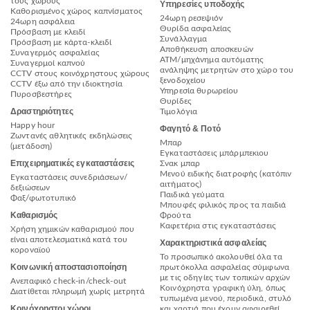
τους χώρους
Υπηρεσίες υποδοχής
Καθορισμένος χώρος καπνίσματος
24ωρη ρεσεψιόν
24ωρη ασφάλεια
Θυρίδα ασφαλείας
Πρόσβαση με κλειδί
Συνάλλαγμα
Πρόσβαση με κάρτα-κλειδί
Αποθήκευση αποσκευών
Συναγερμός ασφαλείας
ΑΤΜ/μηχάνημα αυτόματης
Συναγερμοί καπνού
ανάληψης μετρητών στο χώρο του
CCTV στους κοινόχρηστους χώρους
ξενοδοχείου
CCTV έξω από την ιδιοκτησία
Υπηρεσία θυρωρείου
Πυροσβεστήρες
Θυρίδες
Δραστηριότητες
Τιμολόγια
Happy hour
Φαγητό & Ποτό
Ζωντανές αθλητικές εκδηλώσεις
Μπαρ
(μετάδοση)
Εγκαταστάσεις μπάρμπεκιου
Επιχειρηματικές εγκαταστάσεις
Σνακ μπαρ
Μενού ειδικής διατροφής (κατόπιν
Εγκαταστάσεις συνεδριάσεων/
αιτήματος)
δεξιώσεων
Παιδικά γεύματα
Φαξ/φωτοτυπικό
Μπουφές φιλικός προς τα παιδιά
Καθαρισμός
Φρούτα
Καφετέρια στις εγκαταστάσεις
Χρήση χημικών καθαρισμού που
είναι αποτελεσματικά κατά του
Χαρακτηριστικά ασφαλείας
κοροναϊού
Το προσωπικό ακολουθεί όλα τα
Κοινωνική αποστασιοποίηση
πρωτόκολλα ασφαλείας σύμφωνα
με τις οδηγίες των τοπικών αρχών
Ανεπαφικό check-in/check-out
Κοινόχρηστα γραφική ύλη, όπως
Διατίθεται πληρωμή χωρίς μετρητά
τυπωμένα μενού, περιοδικά, στυλό
Κοινόχρηστοι χώροι
και χαρτιά που έχουν αφαιρεθεί