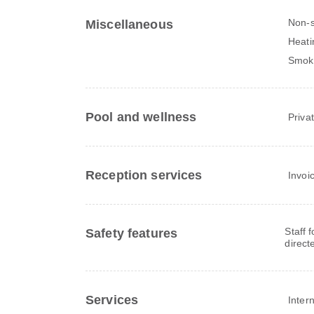
Non-
Miscellaneous
Heati
Smok
Pool and wellness
Priva
Reception services
Invoi
Staff 
Safety features
direct
Services
Inter