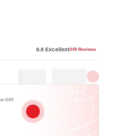
Show all photos
8.8 Excellent
345 Reviews
que G9X