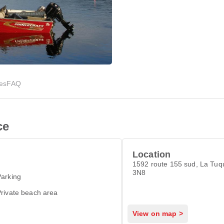
ies
FAQ
ce
Location
1592 route 155 sud, La Tu
3N8
arking
rivate beach area
View on map >