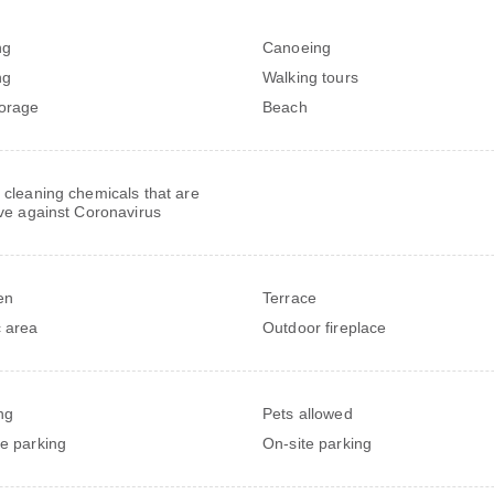
ng
Canoeing
ng
Walking tours
torage
Beach
 cleaning chemicals that are
ive against Coronavirus
en
Terrace
c area
Outdoor fireplace
ng
Pets allowed
te parking
On-site parking