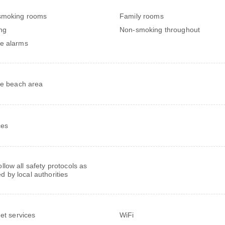
smoking rooms
Family rooms
ng
Non-smoking throughout
e alarms
te beach area
ces
follow all safety protocols as
ed by local authorities
net services
WiFi