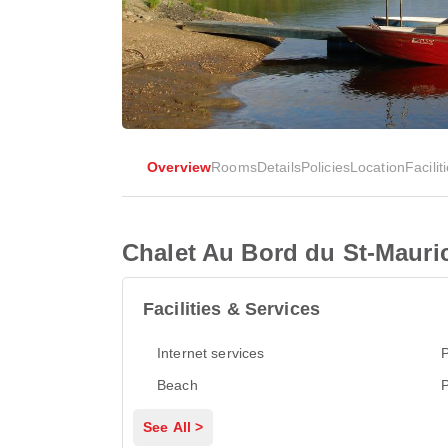
Overview
Rooms
Details
Policies
Location
Facilit
Chalet Au Bord du St-Mauri
Facilities & Services
Internet services
P
Beach
P
See All >