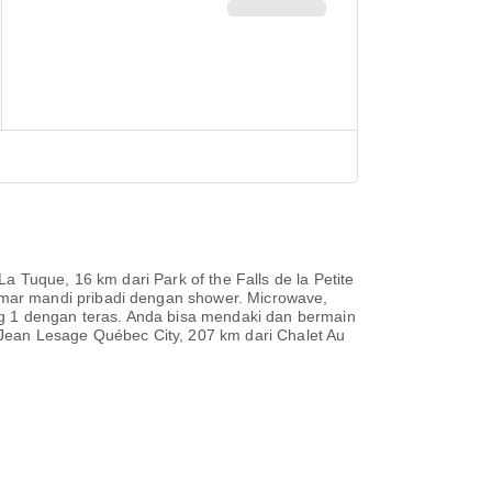
a Tuque, 16 km dari Park of the Falls de la Petite
mar mandi pribadi dengan shower. Microwave,
ng 1 dengan teras. Anda bisa mendaki dan bermain
 Jean Lesage Québec City, 207 km dari Chalet Au