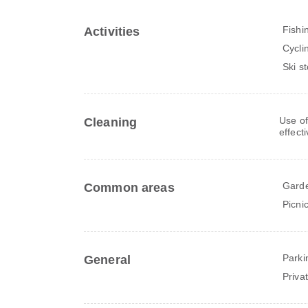
Fishi
Activities
Cycli
Ski s
Use of
Cleaning
effect
Gard
Common areas
Picni
Parki
General
Priva