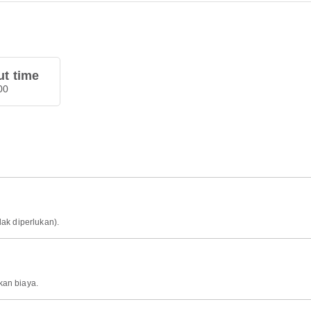
t time
00
idak diperlukan).
kan biaya.