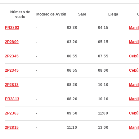
Número de
Modelo de Avión
Sale
Llega
C
vuelo
PR2803
-
02:30
04:15
Manil
2P2809
-
03:20
05:15
Manil
2P2345
-
06:55
07:55
Cebú
2P2345
-
06:55
08:00
Cebú
2P2813
-
08:20
10:10
Manil
PR2813
-
08:20
10:10
Manil
2P2363
-
09:50
11:00
Cebú
2P2815
-
11:10
13:00
Manil