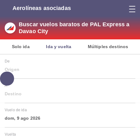
Aerolíneas asociadas
Buscar vuelos baratos de PAL Express a
Davao City
Solo ida
Ida y vuelta
Múltiples destinos
De
Origen
A
Destino
Vuelo de ida
dom, 9 ago 2026
Vuelta