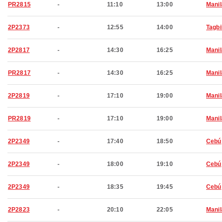
PR2815
-
11:10
13:00
Manil
2P2373
-
12:55
14:00
Tagbi
2P2817
-
14:30
16:25
Manil
PR2817
-
14:30
16:25
Manil
2P2819
-
17:10
19:00
Manil
PR2819
-
17:10
19:00
Manil
2P2349
-
17:40
18:50
Cebú
2P2349
-
18:00
19:10
Cebú
2P2349
-
18:35
19:45
Cebú
2P2823
-
20:10
22:05
Manil