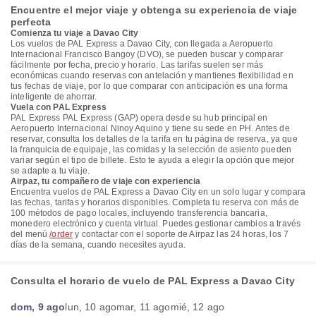
Encuentre el mejor viaje y obtenga su experiencia de viaje
perfecta
Comienza tu viaje a Davao City
Los vuelos de PAL Express a Davao City, con llegada a Aeropuerto
Internacional Francisco Bangoy (DVO), se pueden buscar y comparar
fácilmente por fecha, precio y horario. Las tarifas suelen ser más
económicas cuando reservas con antelación y mantienes flexibilidad en
tus fechas de viaje, por lo que comparar con anticipación es una forma
inteligente de ahorrar.
Vuela con PAL Express
PAL Express PAL Express (GAP) opera desde su hub principal en
Aeropuerto Internacional Ninoy Aquino y tiene su sede en PH. Antes de
reservar, consulta los detalles de la tarifa en tu página de reserva, ya que
la franquicia de equipaje, las comidas y la selección de asiento pueden
variar según el tipo de billete. Esto te ayuda a elegir la opción que mejor
se adapte a tu viaje.
Airpaz, tu compañero de viaje con experiencia
Encuentra vuelos de PAL Express a Davao City en un solo lugar y compara
las fechas, tarifas y horarios disponibles. Completa tu reserva con más de
100 métodos de pago locales, incluyendo transferencia bancaria,
monedero electrónico y cuenta virtual. Puedes gestionar cambios a través
del menú
/order
y contactar con el soporte de Airpaz las 24 horas, los 7
días de la semana, cuando necesites ayuda.
Consulta el horario de vuelo de PAL Express a Davao City
dom, 9 ago
lun, 10 ago
mar, 11 ago
mié, 12 ago