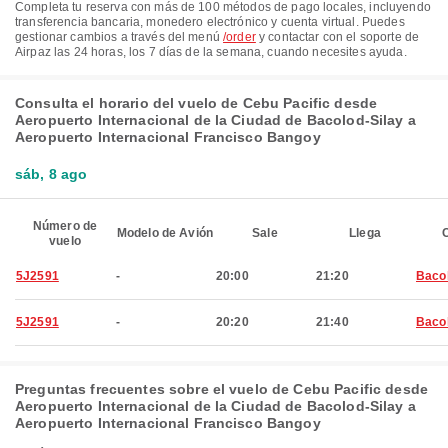
Completa tu reserva con más de 100 métodos de pago locales, incluyendo
transferencia bancaria, monedero electrónico y cuenta virtual. Puedes
gestionar cambios a través del menú
/order
y contactar con el soporte de
Airpaz las 24 horas, los 7 días de la semana, cuando necesites ayuda.
Consulta el horario del vuelo de Cebu Pacific desde
Aeropuerto Internacional de la Ciudad de Bacolod-Silay a
Aeropuerto Internacional Francisco Bangoy
sáb, 8 ago
Número de
Modelo de Avión
Sale
Llega
C
vuelo
5J2591
-
20:00
21:20
Baco
5J2591
-
20:20
21:40
Baco
Preguntas frecuentes sobre el vuelo de Cebu Pacific desde
Aeropuerto Internacional de la Ciudad de Bacolod-Silay a
Aeropuerto Internacional Francisco Bangoy