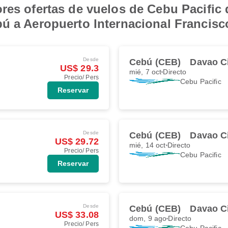
res ofertas de vuelos de Cebu Pacific
bú a Aeropuerto Internacional Francis
Desde
Cebú (CEB)
Davao C
US$ 29.3
mié, 7 oct
Directo
Precio/ Pers
Cebu Pacific
Reservar
Desde
Cebú (CEB)
Davao C
US$ 29.72
mié, 14 oct
Directo
Precio/ Pers
Cebu Pacific
Reservar
Desde
Cebú (CEB)
Davao C
US$ 33.08
dom, 9 ago
Directo
Precio/ Pers
Cebu Pacific