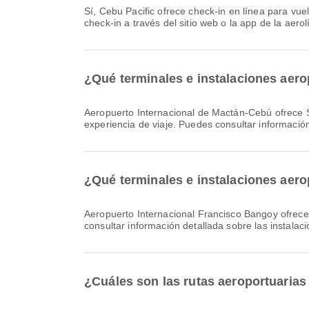
Sí, Cebu Pacific ofrece check-in en línea para vuelos desde Aeropuerto Internacional de Mactán-Cebú a Aeropuerto Internacional Francisco Bangoy. Puedes hacer el
check-in a través del sitio web o la app de la aero
¿Qué terminales e instalaciones aer
Aeropuerto Internacional de Mactán-Cebú ofrece Servicio de cambio de divisas, Clínica y farmacias, Zona de fumadores y muchas otras comodidades para mejorar tu
experiencia de viaje. Puedes consultar información
¿Qué terminales e instalaciones aer
Aeropuerto Internacional Francisco Bangoy ofrece Sala de oración, Sala de guardería, Taxi y muchas otras comodidades para mejorar tu experiencia de viaje. Puedes
consultar información detallada sobre las instalaci
¿Cuáles son las rutas aeroportuaria