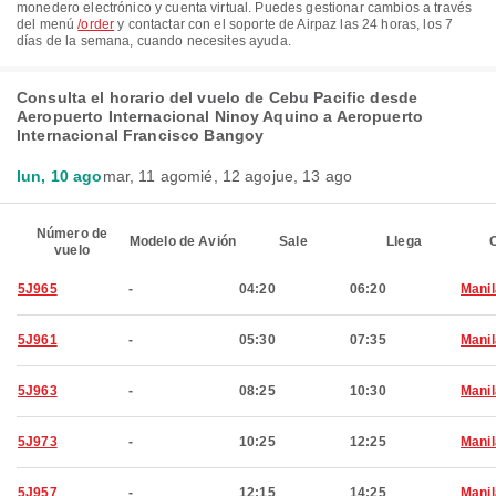
monedero electrónico y cuenta virtual. Puedes gestionar cambios a través
del menú
/order
y contactar con el soporte de Airpaz las 24 horas, los 7
días de la semana, cuando necesites ayuda.
Consulta el horario del vuelo de Cebu Pacific desde
Aeropuerto Internacional Ninoy Aquino a Aeropuerto
Internacional Francisco Bangoy
lun, 10 ago
mar, 11 ago
mié, 12 ago
jue, 13 ago
Número de
Modelo de Avión
Sale
Llega
C
vuelo
5J965
-
04:20
06:20
Manil
5J961
-
05:30
07:35
Manil
5J963
-
08:25
10:30
Manil
5J973
-
10:25
12:25
Manil
5J957
-
12:15
14:25
Manil