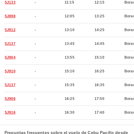
5J133
-
11:15
12:15
Bora
5J898
-
12:05
13:25
Bora
5J912
-
13:10
14:25
Bora
5J137
-
13:45
14:45
Bora
5J904
-
13:55
15:10
Bora
5J910
-
15:10
16:25
Bora
5J137
-
15:35
16:35
Bora
5J906
-
16:25
17:50
Bora
5J916
-
16:30
17:40
Bora
Preguntas frecuentes sobre el vuelo de Cebu Pacific desde