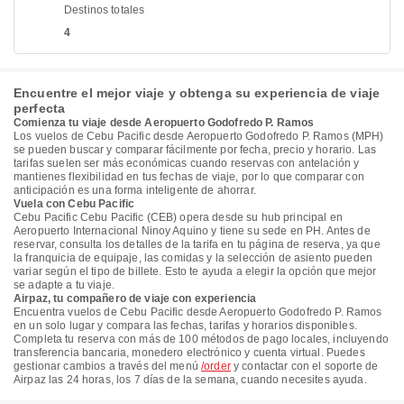
Destinos totales
4
Encuentre el mejor viaje y obtenga su experiencia de viaje
perfecta
Comienza tu viaje desde Aeropuerto Godofredo P. Ramos​​
Los vuelos de Cebu Pacific desde Aeropuerto Godofredo P. Ramos​​ (MPH)
se pueden buscar y comparar fácilmente por fecha, precio y horario. Las
tarifas suelen ser más económicas cuando reservas con antelación y
mantienes flexibilidad en tus fechas de viaje, por lo que comparar con
anticipación es una forma inteligente de ahorrar.
Vuela con Cebu Pacific
Cebu Pacific Cebu Pacific (CEB) opera desde su hub principal en
Aeropuerto Internacional Ninoy Aquino y tiene su sede en PH. Antes de
reservar, consulta los detalles de la tarifa en tu página de reserva, ya que
la franquicia de equipaje, las comidas y la selección de asiento pueden
variar según el tipo de billete. Esto te ayuda a elegir la opción que mejor
se adapte a tu viaje.
Airpaz, tu compañero de viaje con experiencia
Encuentra vuelos de Cebu Pacific desde Aeropuerto Godofredo P. Ramos​​
en un solo lugar y compara las fechas, tarifas y horarios disponibles.
Completa tu reserva con más de 100 métodos de pago locales, incluyendo
transferencia bancaria, monedero electrónico y cuenta virtual. Puedes
gestionar cambios a través del menú
/order
y contactar con el soporte de
Airpaz las 24 horas, los 7 días de la semana, cuando necesites ayuda.