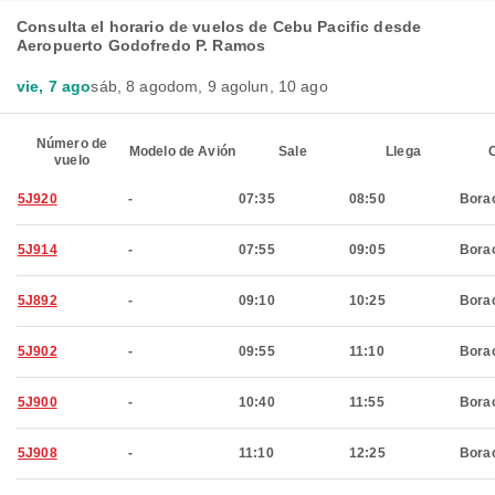
Consulta el horario de vuelos de Cebu Pacific desde
Aeropuerto Godofredo P. Ramos​​
vie, 7 ago
sáb, 8 ago
dom, 9 ago
lun, 10 ago
Número de
Modelo de Avión
Sale
Llega
C
vuelo
5J920
-
07:35
08:50
Bora
5J914
-
07:55
09:05
Bora
5J892
-
09:10
10:25
Bora
5J902
-
09:55
11:10
Bora
5J900
-
10:40
11:55
Bora
5J908
-
11:10
12:25
Bora