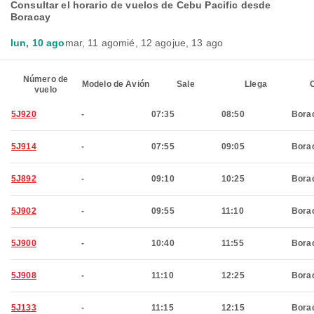
Consultar el horario de vuelos de Cebu Pacific desde
Boracay
lun, 10 ago
mar, 11 ago
mié, 12 ago
jue, 13 ago
Número de
Modelo de Avión
Sale
Llega
C
vuelo
5J920
-
07:35
08:50
Bora
5J914
-
07:55
09:05
Bora
5J892
-
09:10
10:25
Bora
5J902
-
09:55
11:10
Bora
5J900
-
10:40
11:55
Bora
5J908
-
11:10
12:25
Bora
5J133
-
11:15
12:15
Bora