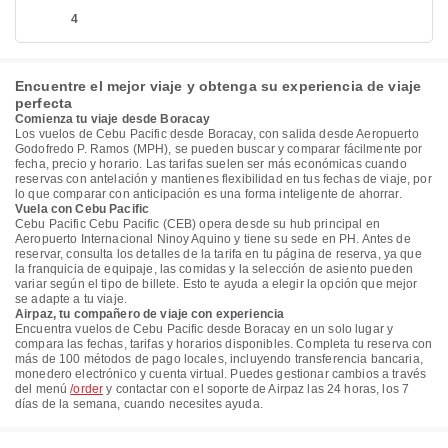
4
Encuentre el mejor viaje y obtenga su experiencia de viaje
perfecta
Comienza tu viaje desde Boracay
Los vuelos de Cebu Pacific desde Boracay, con salida desde Aeropuerto
Godofredo P. Ramos​​ (MPH), se pueden buscar y comparar fácilmente por
fecha, precio y horario. Las tarifas suelen ser más económicas cuando
reservas con antelación y mantienes flexibilidad en tus fechas de viaje, por
lo que comparar con anticipación es una forma inteligente de ahorrar.
Vuela con Cebu Pacific
Cebu Pacific Cebu Pacific (CEB) opera desde su hub principal en
Aeropuerto Internacional Ninoy Aquino y tiene su sede en PH. Antes de
reservar, consulta los detalles de la tarifa en tu página de reserva, ya que
la franquicia de equipaje, las comidas y la selección de asiento pueden
variar según el tipo de billete. Esto te ayuda a elegir la opción que mejor
se adapte a tu viaje.
Airpaz, tu compañero de viaje con experiencia
Encuentra vuelos de Cebu Pacific desde Boracay en un solo lugar y
compara las fechas, tarifas y horarios disponibles. Completa tu reserva con
más de 100 métodos de pago locales, incluyendo transferencia bancaria,
monedero electrónico y cuenta virtual. Puedes gestionar cambios a través
del menú
/order
y contactar con el soporte de Airpaz las 24 horas, los 7
días de la semana, cuando necesites ayuda.