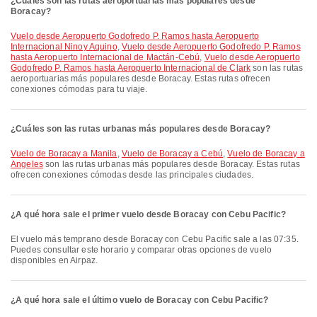
¿Cuáles son las rutas aeroportuarias más populares desde
Boracay?
Vuelo desde Aeropuerto Godofredo P. Ramos​​ hasta Aeropuerto
Internacional Ninoy Aquino
,
Vuelo desde Aeropuerto Godofredo P. Ramos​​
hasta Aeropuerto Internacional de Mactán-Cebú
,
Vuelo desde Aeropuerto
Godofredo P. Ramos​​ hasta Aeropuerto Internacional de Clark
son las rutas
aeroportuarias más populares desde Boracay. Estas rutas ofrecen
conexiones cómodas para tu viaje.
¿Cuáles son las rutas urbanas más populares desde Boracay?
Vuelo de Boracay a Manila
,
Vuelo de Boracay a Cebú
,
Vuelo de Boracay a
Angeles
son las rutas urbanas más populares desde Boracay. Estas rutas
ofrecen conexiones cómodas desde las principales ciudades.
¿A qué hora sale el primer vuelo desde Boracay con Cebu Pacific?
El vuelo más temprano desde Boracay con Cebu Pacific sale a las 07:35.
Puedes consultar este horario y comparar otras opciones de vuelo
disponibles en Airpaz.
¿A qué hora sale el último vuelo de Boracay con Cebu Pacific?