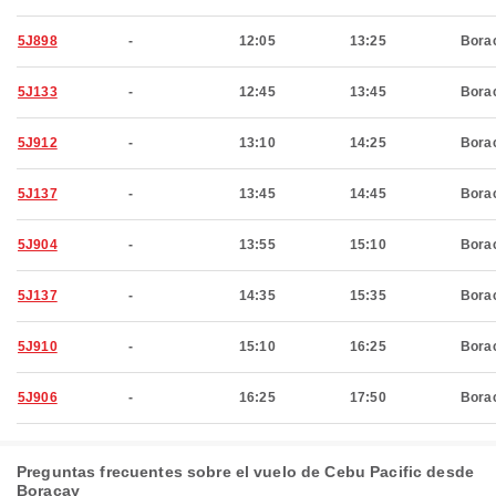
5J898
-
12:05
13:25
Bora
5J133
-
12:45
13:45
Bora
5J912
-
13:10
14:25
Bora
5J137
-
13:45
14:45
Bora
5J904
-
13:55
15:10
Bora
5J137
-
14:35
15:35
Bora
5J910
-
15:10
16:25
Bora
5J906
-
16:25
17:50
Bora
Preguntas frecuentes sobre el vuelo de Cebu Pacific desde
Boracay