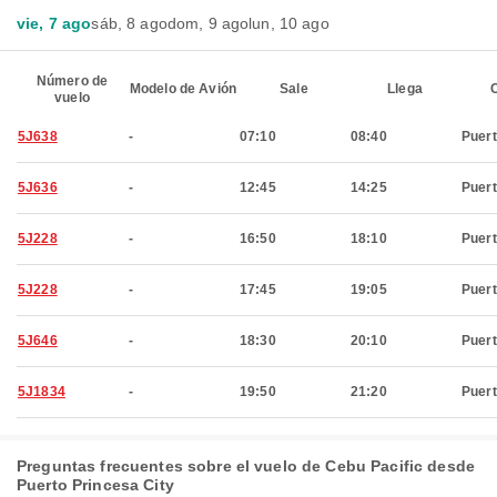
vie, 7 ago
sáb, 8 ago
dom, 9 ago
lun, 10 ago
Número de
Modelo de Avión
Sale
Llega
C
vuelo
5J638
-
07:10
08:40
Puert
5J636
-
12:45
14:25
Puert
5J228
-
16:50
18:10
Puert
5J228
-
17:45
19:05
Puert
5J646
-
18:30
20:10
Puert
5J1834
-
19:50
21:20
Puert
Preguntas frecuentes sobre el vuelo de Cebu Pacific desde
Puerto Princesa City