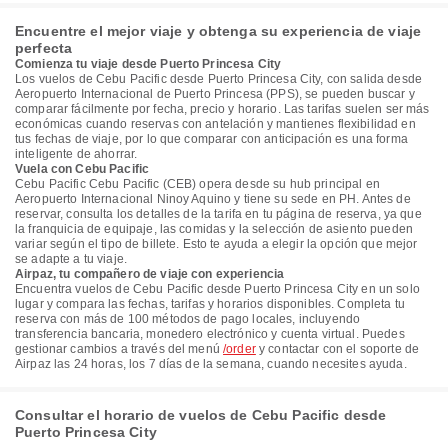
Encuentre el mejor viaje y obtenga su experiencia de viaje
perfecta
Comienza tu viaje desde Puerto Princesa City
Los vuelos de Cebu Pacific desde Puerto Princesa City, con salida desde
Aeropuerto Internacional de Puerto Princesa (PPS), se pueden buscar y
comparar fácilmente por fecha, precio y horario. Las tarifas suelen ser más
económicas cuando reservas con antelación y mantienes flexibilidad en
tus fechas de viaje, por lo que comparar con anticipación es una forma
inteligente de ahorrar.
Vuela con Cebu Pacific
Cebu Pacific Cebu Pacific (CEB) opera desde su hub principal en
Aeropuerto Internacional Ninoy Aquino y tiene su sede en PH. Antes de
reservar, consulta los detalles de la tarifa en tu página de reserva, ya que
la franquicia de equipaje, las comidas y la selección de asiento pueden
variar según el tipo de billete. Esto te ayuda a elegir la opción que mejor
se adapte a tu viaje.
Airpaz, tu compañero de viaje con experiencia
Encuentra vuelos de Cebu Pacific desde Puerto Princesa City en un solo
lugar y compara las fechas, tarifas y horarios disponibles. Completa tu
reserva con más de 100 métodos de pago locales, incluyendo
transferencia bancaria, monedero electrónico y cuenta virtual. Puedes
gestionar cambios a través del menú
/order
y contactar con el soporte de
Airpaz las 24 horas, los 7 días de la semana, cuando necesites ayuda.
Consultar el horario de vuelos de Cebu Pacific desde
Puerto Princesa City