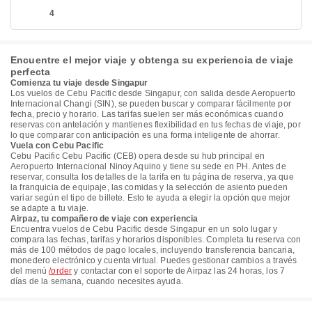
4
Encuentre el mejor viaje y obtenga su experiencia de viaje
perfecta
Comienza tu viaje desde Singapur
Los vuelos de Cebu Pacific desde Singapur, con salida desde Aeropuerto
Internacional Changi (SIN), se pueden buscar y comparar fácilmente por
fecha, precio y horario. Las tarifas suelen ser más económicas cuando
reservas con antelación y mantienes flexibilidad en tus fechas de viaje, por
lo que comparar con anticipación es una forma inteligente de ahorrar.
Vuela con Cebu Pacific
Cebu Pacific Cebu Pacific (CEB) opera desde su hub principal en
Aeropuerto Internacional Ninoy Aquino y tiene su sede en PH. Antes de
reservar, consulta los detalles de la tarifa en tu página de reserva, ya que
la franquicia de equipaje, las comidas y la selección de asiento pueden
variar según el tipo de billete. Esto te ayuda a elegir la opción que mejor
se adapte a tu viaje.
Airpaz, tu compañero de viaje con experiencia
Encuentra vuelos de Cebu Pacific desde Singapur en un solo lugar y
compara las fechas, tarifas y horarios disponibles. Completa tu reserva con
más de 100 métodos de pago locales, incluyendo transferencia bancaria,
monedero electrónico y cuenta virtual. Puedes gestionar cambios a través
del menú
/order
y contactar con el soporte de Airpaz las 24 horas, los 7
días de la semana, cuando necesites ayuda.