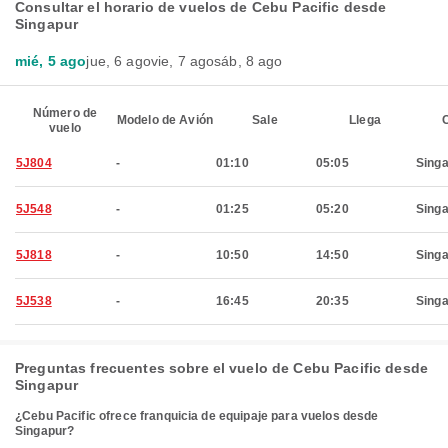
Consultar el horario de vuelos de Cebu Pacific desde
Singapur
mié, 5 ago
jue, 6 ago
vie, 7 ago
sáb, 8 ago
Número de
Modelo de Avión
Sale
Llega
C
vuelo
5J804
-
01:10
05:05
Sing
5J548
-
01:25
05:20
Sing
5J818
-
10:50
14:50
Sing
5J538
-
16:45
20:35
Sing
Preguntas frecuentes sobre el vuelo de Cebu Pacific desde
Singapur
¿Cebu Pacific ofrece franquicia de equipaje para vuelos desde
Singapur?