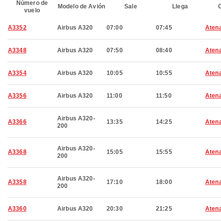
Número de
Modelo de Avión
Sale
Llega
C
vuelo
A3352
Airbus A320
07:00
07:45
Aten
A3348
Airbus A320
07:50
08:40
Aten
A3354
Airbus A320
10:05
10:55
Aten
A3356
Airbus A320
11:00
11:50
Aten
Airbus A320-
A3366
13:35
14:25
Aten
200
Airbus A320-
A3368
15:05
15:55
Aten
200
Airbus A320-
A3358
17:10
18:00
Aten
200
A3360
Airbus A320
20:30
21:25
Aten