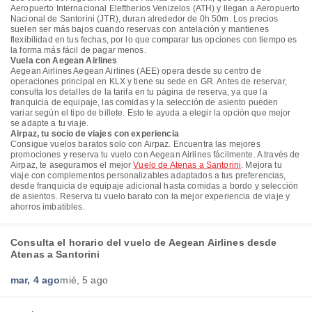
Aeropuerto Internacional Eleftherios Venizelos (ATH) y llegan a Aeropuerto
Nacional de Santorini (JTR), duran alrededor de 0h 50m. Los precios
suelen ser más bajos cuando reservas con antelación y mantienes
flexibilidad en tus fechas, por lo que comparar tus opciones con tiempo es
la forma más fácil de pagar menos.
Vuela con Aegean Airlines
Aegean Airlines Aegean Airlines (AEE) opera desde su centro de
operaciones principal en KLX y tiene su sede en GR. Antes de reservar,
consulta los detalles de la tarifa en tu página de reserva, ya que la
franquicia de equipaje, las comidas y la selección de asiento pueden
variar según el tipo de billete. Esto te ayuda a elegir la opción que mejor
se adapte a tu viaje.
Airpaz, tu socio de viajes con experiencia
Consigue vuelos baratos solo con Airpaz. Encuentra las mejores
promociones y reserva tu vuelo con Aegean Airlines fácilmente. A través de
Airpaz, te aseguramos el mejor
Vuelo de Atenas a Santorini
. Mejora tu
viaje con complementos personalizables adaptados a tus preferencias,
desde franquicia de equipaje adicional hasta comidas a bordo y selección
de asientos. Reserva tu vuelo barato con la mejor experiencia de viaje y
ahorros imbatibles.
Consulta el horario del vuelo de Aegean Airlines desde
Atenas a Santorini
mar, 4 ago
mié, 5 ago