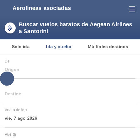
Aerolíneas asociadas
Buscar vuelos baratos de Aegean Airlines
a Santorini
Solo ida
Ida y vuelta
Múltiples destinos
De
Origen
A
Destino
Vuelo de ida
vie, 7 ago 2026
Vuelta