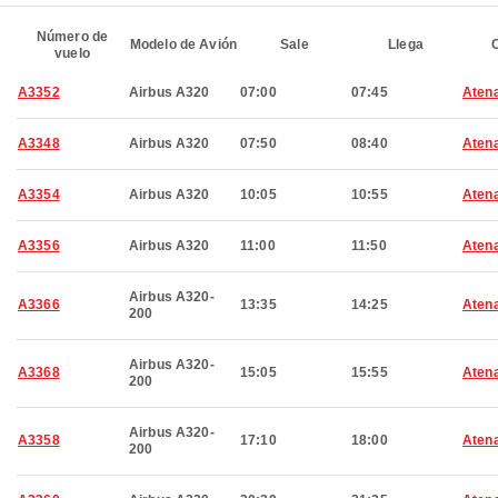
Número de
Modelo de Avión
Sale
Llega
C
vuelo
A3352
Airbus A320
07:00
07:45
Aten
A3348
Airbus A320
07:50
08:40
Aten
A3354
Airbus A320
10:05
10:55
Aten
A3356
Airbus A320
11:00
11:50
Aten
Airbus A320-
A3366
13:35
14:25
Aten
200
Airbus A320-
A3368
15:05
15:55
Aten
200
Airbus A320-
A3358
17:10
18:00
Aten
200