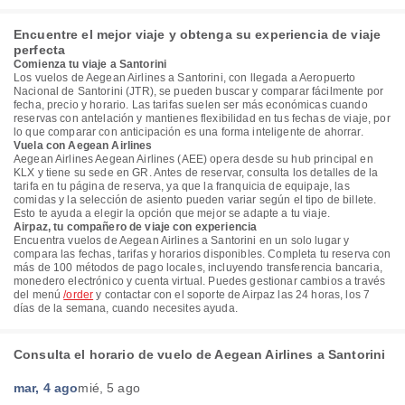
Encuentre el mejor viaje y obtenga su experiencia de viaje
perfecta
Comienza tu viaje a Santorini
Los vuelos de Aegean Airlines a Santorini, con llegada a Aeropuerto
Nacional de Santorini (JTR), se pueden buscar y comparar fácilmente por
fecha, precio y horario. Las tarifas suelen ser más económicas cuando
reservas con antelación y mantienes flexibilidad en tus fechas de viaje, por
lo que comparar con anticipación es una forma inteligente de ahorrar.
Vuela con Aegean Airlines
Aegean Airlines Aegean Airlines (AEE) opera desde su hub principal en
KLX y tiene su sede en GR. Antes de reservar, consulta los detalles de la
tarifa en tu página de reserva, ya que la franquicia de equipaje, las
comidas y la selección de asiento pueden variar según el tipo de billete.
Esto te ayuda a elegir la opción que mejor se adapte a tu viaje.
Airpaz, tu compañero de viaje con experiencia
Encuentra vuelos de Aegean Airlines a Santorini en un solo lugar y
compara las fechas, tarifas y horarios disponibles. Completa tu reserva con
más de 100 métodos de pago locales, incluyendo transferencia bancaria,
monedero electrónico y cuenta virtual. Puedes gestionar cambios a través
del menú
/order
y contactar con el soporte de Airpaz las 24 horas, los 7
días de la semana, cuando necesites ayuda.
Consulta el horario de vuelo de Aegean Airlines a Santorini
mar, 4 ago
mié, 5 ago