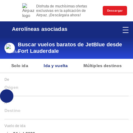
Disfruta de muchísimas ofertas
exclusivas en la aplicación de
Descargar
Airpaz. ¡Descárgala ahora!
Aerolíneas asociadas
Buscar vuelos baratos de JetBlue desde
Fort Lauderdale
Solo ida
Ida y vuelta
Múltiples destinos
De
Origen
A
Destino
Vuelo de ida