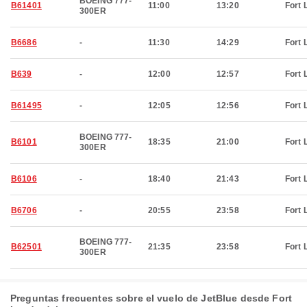
BOEING 777-
B61401
11:00
13:20
Fort 
300ER
B6686
-
11:30
14:29
Fort 
B639
-
12:00
12:57
Fort 
B61495
-
12:05
12:56
Fort 
BOEING 777-
B6101
18:35
21:00
Fort 
300ER
B6106
-
18:40
21:43
Fort 
B6706
-
20:55
23:58
Fort 
BOEING 777-
B62501
21:35
23:58
Fort 
300ER
Preguntas frecuentes sobre el vuelo de JetBlue desde Fort