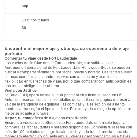
sep
Destinos totales
30
Encuentre el mejor viaje y obtenga su experiencia de viaje
perfecta
Comienza tu viaje desde Fort Lauderdale
Los vuelos de JetBlue desde Fort Lauderdale, con salida desde
Aeropuerto Internacional de Fort Lauderdale-Hollywood (FLL), se pueden
buscar y comparar fácilmente por fecha, precio y horario. Las tarifas suelen
ser más económicas cuando reservas con antelación y mantienes
flexibilidad en tus fechas de viaje, por lo que comparar con anticipación es
una forma inteligente de ahorrar.
Vuela con JetBlue
JetBlue (JBU) opera desde su hub principal en y tiene su sede en US.
Antes de reservar, consulta los detalles de la tarifa en tu página de reserva,
ya que la franquicia de equipaje, las comidas y la selección de asiento
pueden variar según el tipo de billete. Esto te ayuda a elegir la opción que
mejor se adapte a tu viaje.
Airpaz, tu compañero de viaje con experiencia
Encuentra vuelos de JetBlue desde Fort Lauderdale en un solo lugar y
compara las fechas, tarifas y horarios disponibles. Completa tu reserva con
más de 100 métodos de pago locales, incluyendo transferencia bancaria,
monedero electrónico y cuenta virtual. Puedes gestionar cambios a través