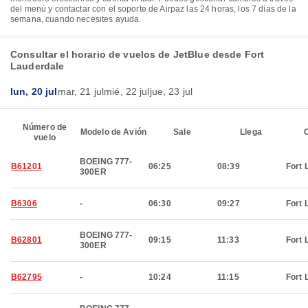
del menú y contactar con el soporte de Airpaz las 24 horas, los 7 días de la
semana, cuando necesites ayuda.
Consultar el horario de vuelos de JetBlue desde Fort
Lauderdale
lun, 20 jul
mar, 21 jul
mié, 22 jul
jue, 23 jul
Número de
Modelo de Avión
Sale
Llega
C
vuelo
BOEING 777-
B61201
06:25
08:39
Fort 
300ER
B6306
-
06:30
09:27
Fort 
BOEING 777-
B62801
09:15
11:33
Fort 
300ER
B62795
-
10:24
11:15
Fort 