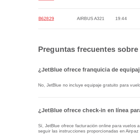
B62829
AIRBUS A321
19:44
Preguntas frecuentes sobre
¿JetBlue ofrece franquicia de equip
No, JetBlue no incluye equipaje gratuito para vu
¿JetBlue ofrece check-in en línea p
Sí, JetBlue ofrece facturación online para vuelos a Santo Domingo, lo que le permite facturar cómodamente su vuelo a través de nuestra plataforma. Solo tienes que
seguir las instrucciones proporcionadas en Airpaz