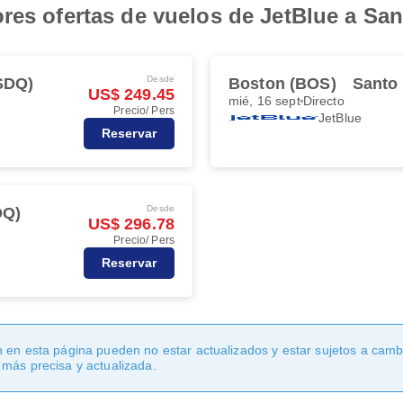
ores ofertas de vuelos de JetBlue a S
Desde
SDQ)
Boston (BOS)
Santo
US$ 249.45
mié, 16 sept
Directo
Precio/ Pers
JetBlue
Reservar
Desde
DQ)
US$ 296.78
Precio/ Pers
Reservar
 en esta página pueden no estar actualizados y estar sujetos a cambi
 más precisa y actualizada.