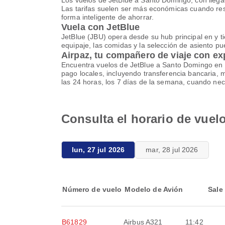
Los vuelos de JetBlue a Santo Domingo, con llegad
Las tarifas suelen ser más económicas cuando rese
forma inteligente de ahorrar.
Vuela con JetBlue
JetBlue (JBU) opera desde su hub principal en y ti
equipaje, las comidas y la selección de asiento pue
Airpaz, tu compañero de viaje con ex
Encuentra vuelos de JetBlue a Santo Domingo en u
pago locales, incluyendo transferencia bancaria, 
las 24 horas, los 7 días de la semana, cuando nec
Consulta el horario de vue
lun, 27 jul 2026
mar, 28 jul 2026
Número de vuelo
Modelo de Avión
Sale
B61829
Airbus A321
11:42