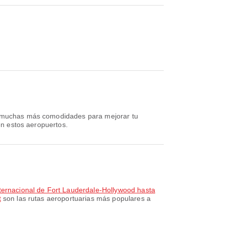
 y muchas más comodidades para mejorar tu
 en estos aeropuertos.
ternacional de Fort Lauderdale-Hollywood hasta
t
son las rutas aeroportuarias más populares a