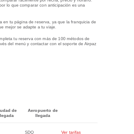
omparar fácilmente por fecha, precio y horario.
 por lo que comparar con anticipación es una
fa en tu página de reserva, ya que la franquicia de
ue mejor se adapte a tu viaje.
Completa tu reserva con más de 100 métodos de
avés del menú y contactar con el soporte de Airpaz
iudad de
Aeropuerto de
llegada
llegada
SDQ
Ver tarifas