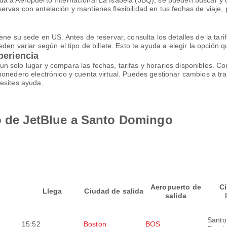
a a Aeropuerto Internacional La Isabela (JBQ), se pueden buscar y c
rvas con antelación y mantienes flexibilidad en tus fechas de viaje,
ene su sede en US. Antes de reservar, consulta los detalles de la tari
den variar según el tipo de billete. Esto te ayuda a elegir la opción q
periencia
n solo lugar y compara las fechas, tarifas y horarios disponibles. 
monedero electrónico y cuenta virtual. Puedes gestionar cambios a tr
esites ayuda.
lo de JetBlue a Santo Domingo
Aeropuerto de
C
Llega
Ciudad de salida
salida
Santo
15:52
Boston
BOS