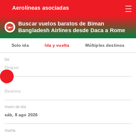
Aerolíneas asociadas
Buscar vuelos baratos de Biman
Bangladesh Airlines desde Daca a Rome
Solo ida
Ida y vuelta
Múltiples destinos
De
Origen
A
Destino
Vuelo de ida
sáb, 8 ago 2026
Vuelta