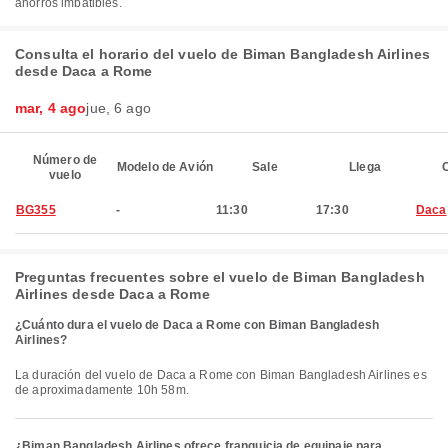
ahorros imbatibles.
Consulta el horario del vuelo de Biman Bangladesh Airlines
desde Daca a Rome
mar, 4 ago
jue, 6 ago
Número de
Modelo de Avión
Sale
Llega
C
vuelo
BG355
-
11:30
17:30
Daca
Preguntas frecuentes sobre el vuelo de Biman Bangladesh
Airlines desde Daca a Rome
¿Cuánto dura el vuelo de Daca a Rome con Biman Bangladesh
Airlines?
La duración del vuelo de Daca a Rome con Biman Bangladesh Airlines es
de aproximadamente 10h 58m.
¿Biman Bangladesh Airlines ofrece franquicia de equipaje para