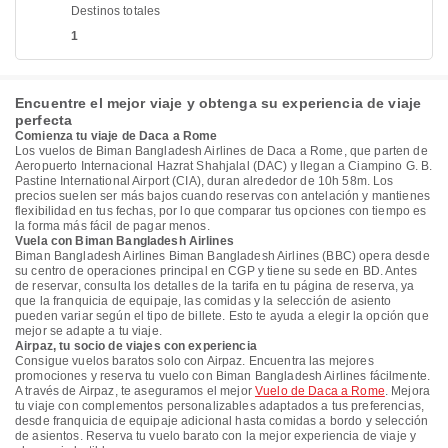
Destinos totales
1
Encuentre el mejor viaje y obtenga su experiencia de viaje
perfecta
Comienza tu viaje de Daca a Rome
Los vuelos de Biman Bangladesh Airlines de Daca a Rome, que parten de
Aeropuerto Internacional Hazrat Shahjalal (DAC) y llegan a Ciampino G. B.
Pastine International Airport (CIA), duran alrededor de 10h 58m. Los
precios suelen ser más bajos cuando reservas con antelación y mantienes
flexibilidad en tus fechas, por lo que comparar tus opciones con tiempo es
la forma más fácil de pagar menos.
Vuela con Biman Bangladesh Airlines
Biman Bangladesh Airlines Biman Bangladesh Airlines (BBC) opera desde
su centro de operaciones principal en CGP y tiene su sede en BD. Antes
de reservar, consulta los detalles de la tarifa en tu página de reserva, ya
que la franquicia de equipaje, las comidas y la selección de asiento
pueden variar según el tipo de billete. Esto te ayuda a elegir la opción que
mejor se adapte a tu viaje.
Airpaz, tu socio de viajes con experiencia
Consigue vuelos baratos solo con Airpaz. Encuentra las mejores
promociones y reserva tu vuelo con Biman Bangladesh Airlines fácilmente.
A través de Airpaz, te aseguramos el mejor
Vuelo de Daca a Rome
. Mejora
tu viaje con complementos personalizables adaptados a tus preferencias,
desde franquicia de equipaje adicional hasta comidas a bordo y selección
de asientos. Reserva tu vuelo barato con la mejor experiencia de viaje y