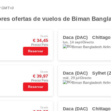
:42 GMT+0
ores ofertas de vuelos de Biman Bangl
Desde
Daca (DAC)
Chittag
€ 34,45
lun, 14 sept
Directo
Precio/ Pers
Biman Bangladesh Airli
Reservar
Desde
Daca (DAC)
Sylhet (
€ 39,97
mié, 29 jul
Directo
Precio/ Pers
Biman Bangladesh Airli
Reservar
Desde
Daca (DAC)
Chittag