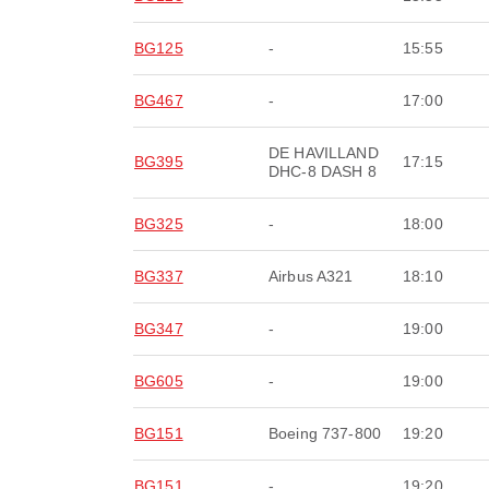
BG125
-
15:55
BG467
-
17:00
DE HAVILLAND
BG395
17:15
DHC-8 DASH 8
BG325
-
18:00
BG337
Airbus A321
18:10
BG347
-
19:00
BG605
-
19:00
BG151
Boeing 737-800
19:20
BG151
-
19:20