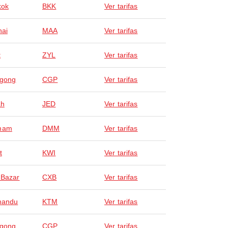
kok
BKK
Ver tarifas
ai
MAA
Ver tarifas
t
ZYL
Ver tarifas
agong
CGP
Ver tarifas
ah
JED
Ver tarifas
mam
DMM
Ver tarifas
t
KWI
Ver tarifas
 Bazar
CXB
Ver tarifas
mandu
KTM
Ver tarifas
agong
CGP
Ver tarifas