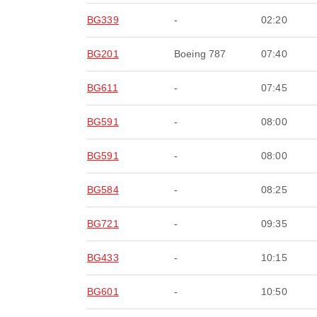
BG339
-
02:20
BG201
Boeing 787
07:40
BG611
-
07:45
BG591
-
08:00
BG591
-
08:00
BG584
-
08:25
BG721
-
09:35
BG433
-
10:15
BG601
-
10:50