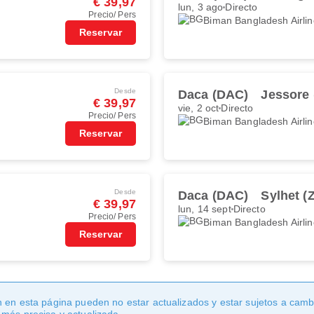
€ 39,97
lun, 3 ago
Directo
Precio/ Pers
Biman Bangladesh Airli
Reservar
Desde
Daca (DAC)
Jessore 
€ 39,97
vie, 2 oct
Directo
Precio/ Pers
Biman Bangladesh Airli
Reservar
Desde
Daca (DAC)
Sylhet (
€ 39,97
lun, 14 sept
Directo
Precio/ Pers
Biman Bangladesh Airli
Reservar
 en esta página pueden no estar actualizados y estar sujetos a cambi