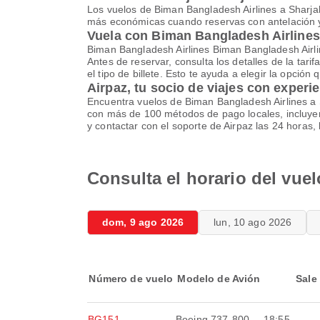
Los vuelos de Biman Bangladesh Airlines a Sharjah 
más económicas cuando reservas con antelación y 
Vuela con Biman Bangladesh Airlines
Biman Bangladesh Airlines Biman Bangladesh Airli
Antes de reservar, consulta los detalles de la tari
el tipo de billete. Esto te ayuda a elegir la opción
Airpaz, tu socio de viajes con experi
Encuentra vuelos de Biman Bangladesh Airlines a Sh
con más de 100 métodos de pago locales, incluyen
y contactar con el soporte de Airpaz las 24 horas
Consulta el horario del vue
dom, 9 ago 2026
lun, 10 ago 2026
Número de vuelo
Modelo de Avión
Sale
BG151
Boeing 737-800
18:55