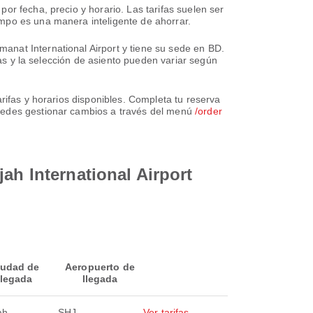
or fecha, precio y horario. Las tarifas suelen ser
mpo es una manera inteligente de ahorrar.
anat International Airport y tiene su sede en BD.
das y la selección de asiento pueden variar según
rifas y horarios disponibles. Completa tu reserva
Puedes gestionar cambios a través del menú
/order
ah International Airport
iudad de
Aeropuerto de
llegada
llegada
ah
SHJ
Ver tarifas