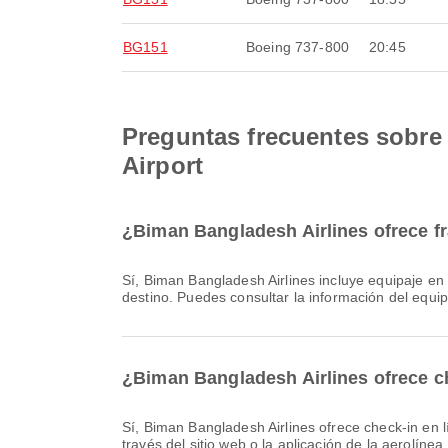
BG151
Boeing 737-800
20:45
Preguntas frecuentes sobre 
Airport
¿Biman Bangladesh Airlines ofrece fr
Sí, Biman Bangladesh Airlines incluye equipaje en los vuelos Nacional & Internacional hacia Sharjah International Airport. Los detalles varían según el tipo de billete y el
destino. Puedes consultar la información del equip
¿Biman Bangladesh Airlines ofrece che
Sí, Biman Bangladesh Airlines ofrece check-in en línea para vuelos a Sharjah International Airport, lo que le permite realizar el check-in de su vuelo de manera cómoda a
través del sitio web o la aplicación de la aerolín