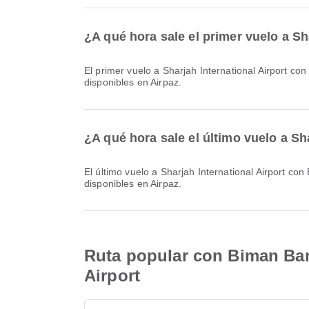
¿A qué hora sale el primer vuelo a S
El primer vuelo a Sharjah International Airport con Biman Bangladesh Airlines sale a las 18:55. Puedes consultar este horario y comparar otras opciones de vuelo
disponibles en Airpaz.
¿A qué hora sale el último vuelo a Sh
El último vuelo a Sharjah International Airport con Biman Bangladesh Airlines sale a las 21:10. Puedes consultar este horario y comparar otras opciones de vuelo
disponibles en Airpaz.
Ruta popular con Biman Bang
Airport