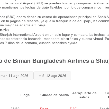
International Airport (SHJ) se pueden buscar y comparar fácilmente p
mantienes tus fechas de viaje flexibles, por lo que comparar con tie
nes (BBC) opera desde su centro de operaciones principal en Shah Am
fa en tu página de reserva, ya que la franquicia de equipaje, las comi
 que mejor se adapte a tu viaje.
encia
arjah International Airport en un solo lugar y compara las fechas, ta
do transferencia bancaria, monedero electrónico y cuenta virtual. 
, los 7 días de la semana, cuando necesites ayuda.
lo de Biman Bangladesh Airlines a Sharj
mar, 11 ago 2026
mié, 12 ago 2026
Aeropuerto de
C
Llega
Ciudad de salida
salida
23:59
Daca
DAC
Sharj