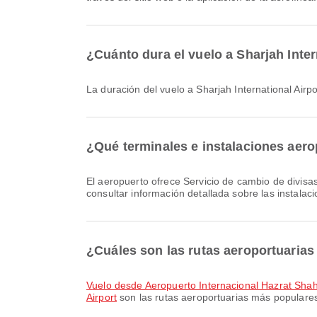
¿Cuánto dura el vuelo a Sharjah Inte
La duración del vuelo a Sharjah International A
¿Qué terminales e instalaciones aerop
El aeropuerto ofrece Servicio de cambio de divisas, Alquiler de coches, Silla de ruedas y muchas otras comodidades para mejorar tu experiencia de viaje. Puedes
consultar información detallada sobre las instalac
¿Cuáles son las rutas aeroportuarias
Vuelo desde Aeropuerto Internacional Hazrat Shahj
Airport
son las rutas aeroportuarias más populares 