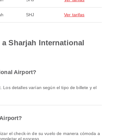
ah
SHJ
Ver tarifas
a Sharjah International
ional Airport?
 Airport?
completar el proceso.