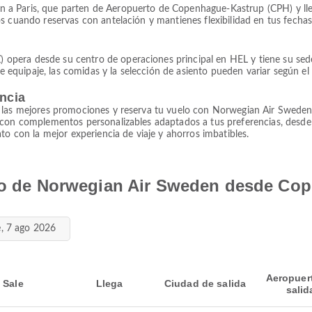
a Paris, que parten de Aeropuerto de Copenhague-Kastrup (CPH) y lleg
os cuando reservas con antelación y mantienes flexibilidad en tus fecha
era desde su centro de operaciones principal en HEL y tiene su sede en
de equipaje, las comidas y la selección de asiento pueden variar según el 
encia
 las mejores promociones y reserva tu vuelo con Norwegian Air Sweden 
e con complementos personalizables adaptados a tus preferencias, desde
to con la mejor experiencia de viaje y ahorros imbatibles.
elo de Norwegian Air Sweden desde Co
e, 7 ago 2026
Aeropuer
Sale
Llega
Ciudad de salida
salid