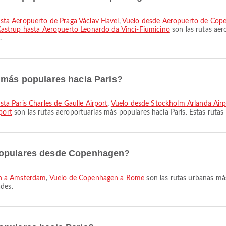
sta Aeropuerto de Praga Václav Havel
,
Vuelo desde Aeropuerto de Cop
strup hasta Aeropuerto Leonardo da Vinci-Fiumicino
son las rutas ae
.
 más populares hacia Paris?
a Paris Charles de Gaulle Airport
,
Vuelo desde Stockholm Arlanda Airpo
port
son las rutas aeroportuarias más populares hacia Paris. Estas rutas
populares desde Copenhagen?
n a Amsterdam
,
Vuelo de Copenhagen a Rome
son las rutas urbanas má
ades.