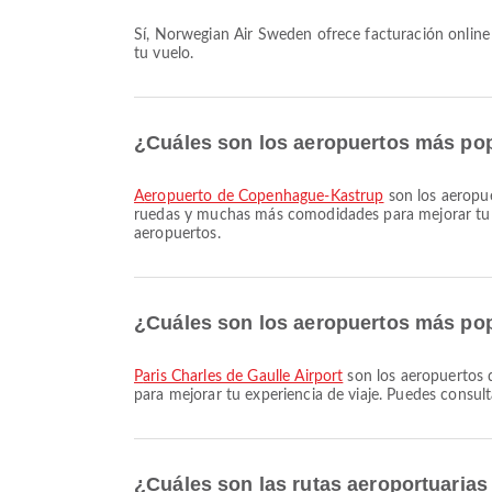
Sí, Norwegian Air Sweden ofrece facturación online para vuelos de Copenhagen a Paris. Puedes hacer el check-in a través del sitio web o la aplicación de la aerolínea antes de
tu vuelo.
¿Cuáles son los aeropuertos más po
Aeropuerto de Copenhague-Kastrup
son los aeropue
ruedas y muchas más comodidades para mejorar tu exp
aeropuertos.
¿Cuáles son los aeropuertos más pop
Paris Charles de Gaulle Airport
son los aeropuertos 
para mejorar tu experiencia de viaje. Puedes consult
¿Cuáles son las rutas aeroportuari