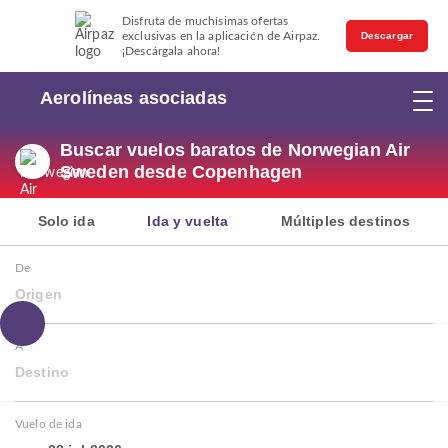
Disfruta de muchísimas ofertas
exclusivas en la aplicación de Airpaz.
Descargar
¡Descárgala ahora!
Aerolíneas asociadas
Buscar vuelos baratos de Norwegian Air
Sweden desde Copenhagen
Solo ida
Ida y vuelta
Múltiples destinos
De
Origen
A
Destino
Vuelo de ida