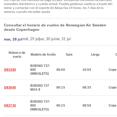
con más de 100 métodos de pago locales, incluyendo transferencia bancaria,
monedero electrónico y cuenta virtual. Puedes gestionar cambios a través del
menú y contactar con el soporte de Airpaz las 24 horas, los 7 días de la
semana, cuando necesites ayuda.
Consultar el horario de vuelos de Norwegian Air Sweden
desde Copenhagen
mar, 28 jul
mié, 29 jul
jue, 30 jul
vie, 31 jul
Número de
Modelo de Avión
Sale
Llega
C
vuelo
BOEING 737-
D83390
800
06:00
10:55
Cope
(WINGLETS)
BOEING 737
D83640
06:15
08:35
Cope
MAX 8
BOEING 737-
D83730
800
06:15
08:50
Cope
(WINGLETS)