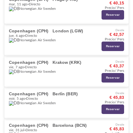
€ 40,15
mar, 11 ago
Directo
Precio/ Pers
Norwegian Air Sweden
Reservar
Copenhagen (CPH)
London (LGW)
Desde
€ 42,57
jue, 6 ago
Directo
Precio/ Pers
Norwegian Air Sweden
Reservar
Copenhagen (CPH)
Krakow (KRK)
Desde
€ 43,37
vie, 7 ago
Directo
Precio/ Pers
Norwegian Air Sweden
Reservar
Copenhagen (CPH)
Berlín (BER)
Desde
€ 45,83
mié, 5 ago
Directo
Precio/ Pers
Norwegian Air Sweden
Reservar
Copenhagen (CPH)
Barcelona (BCN)
Desde
€ 45,83
vie, 31 jul
Directo