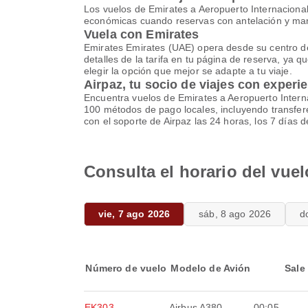
Los vuelos de Emirates a Aeropuerto Internacional
económicas cuando reservas con antelación y manti
Vuela con Emirates
Emirates Emirates (UAE) opera desde su centro de 
detalles de la tarifa en tu página de reserva, ya q
elegir la opción que mejor se adapte a tu viaje.
Airpaz, tu socio de viajes con experi
Encuentra vuelos de Emirates a Aeropuerto Interna
100 métodos de pago locales, incluyendo transfer
con el soporte de Airpaz las 24 horas, los 7 días
Consulta el horario del vue
vie, 7 ago 2026
sáb, 8 ago 2026
d
Número de vuelo
Modelo de Avión
Sale
EK303
Airbus A380
00:05