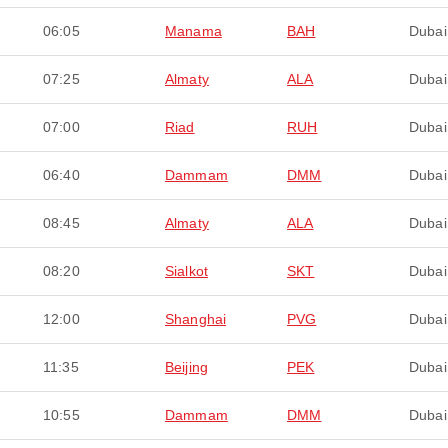
06:05
Manama
BAH
Dubai
07:25
Almaty
ALA
Dubai
07:00
Riad
RUH
Dubai
06:40
Dammam
DMM
Dubai
08:45
Almaty
ALA
Dubai
08:20
Sialkot
SKT
Dubai
12:00
Shanghai
PVG
Dubai
11:35
Beijing
PEK
Dubai
10:55
Dammam
DMM
Dubai