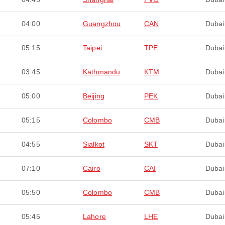
04:00
Guangzhou
CAN
Dubai
05:15
Taipei
TPE
Dubai
03:45
Kathmandu
KTM
Dubai
05:00
Beijing
PEK
Dubai
05:15
Colombo
CMB
Dubai
04:55
Sialkot
SKT
Dubai
07:10
Cairo
CAI
Dubai
05:50
Colombo
CMB
Dubai
05:45
Lahore
LHE
Dubai