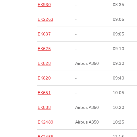
EK930
-
08:35
EK2263
-
09:05
EK637
-
09:05
EK625
-
09:10
EK828
Airbus A350
09:30
EK820
-
09:40
EK651
-
10:05
EK838
Airbus A350
10:20
EK2489
Airbus A350
10:25
EK2455
-
11:15