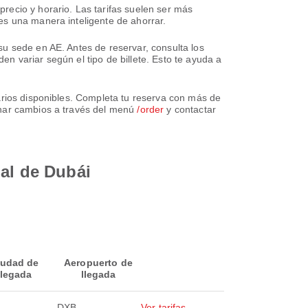
recio y horario. Las tarifas suelen ser más
es una manera inteligente de ahorrar.
u sede en AE. Antes de reservar, consulta los
den variar según el tipo de billete. Esto te ayuda a
arios disponibles. Completa tu reserva con más de
onar cambios a través del menú
/order
y contactar
nal de Dubái
iudad de
Aeropuerto de
llegada
llegada
DXB
Ver tarifas