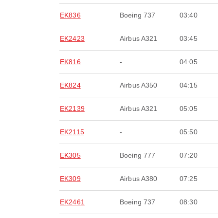
EK836
Boeing 737
03:40
EK2423
Airbus A321
03:45
EK816
-
04:05
EK824
Airbus A350
04:15
EK2139
Airbus A321
05:05
EK2115
-
05:50
EK305
Boeing 777
07:20
EK309
Airbus A380
07:25
EK2461
Boeing 737
08:30