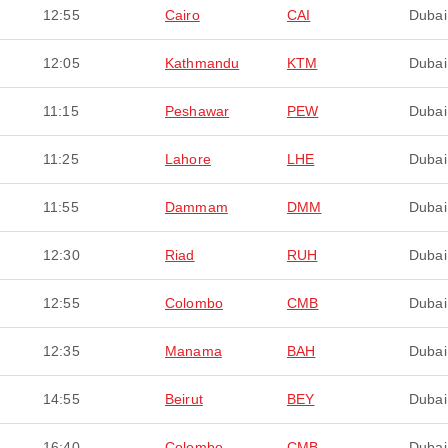
12:55
Cairo
CAI
Dubai
12:05
Kathmandu
KTM
Dubai
11:15
Peshawar
PEW
Dubai
11:25
Lahore
LHE
Dubai
11:55
Dammam
DMM
Dubai
12:30
Riad
RUH
Dubai
12:55
Colombo
CMB
Dubai
12:35
Manama
BAH
Dubai
14:55
Beirut
BEY
Dubai
16:40
Colombo
CMB
Dubai