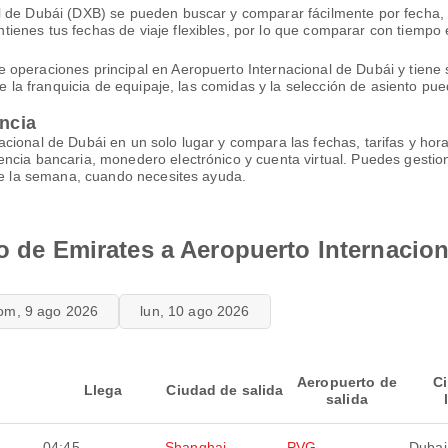
 de Dubái (DXB) se pueden buscar y comparar fácilmente por fecha, p
enes tus fechas de viaje flexibles, por lo que comparar con tiempo 
operaciones principal en Aeropuerto Internacional de Dubái y tiene s
ue la franquicia de equipaje, las comidas y la selección de asiento pue
encia
cional de Dubái en un solo lugar y compara las fechas, tarifas y hor
encia bancaria, monedero electrónico y cuenta virtual. Puedes gesti
 de la semana, cuando necesites ayuda.
lo de Emirates a Aeropuerto Internacio
om, 9 ago 2026
lun, 10 ago 2026
Aeropuerto de
C
Llega
Ciudad de salida
salida
04:45
Shanghai
PVG
Dubai