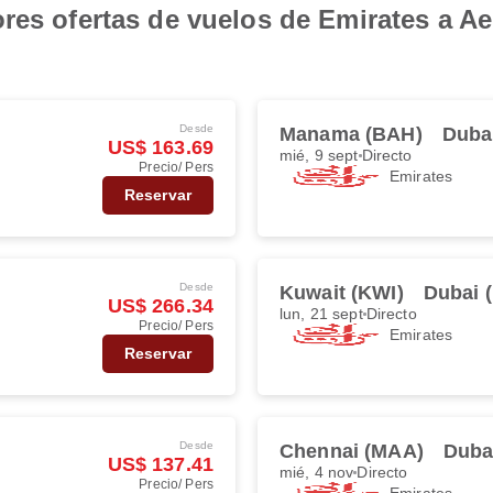
res ofertas de vuelos de Emirates a Ae
Desde
Manama (BAH)
Duba
US$ 163.69
mié, 9 sept
Directo
Precio/ Pers
Emirates
Reservar
Desde
Kuwait (KWI)
Dubai 
US$ 266.34
lun, 21 sept
Directo
Precio/ Pers
Emirates
Reservar
Desde
Chennai (MAA)
Duba
US$ 137.41
mié, 4 nov
Directo
Precio/ Pers
Emirates