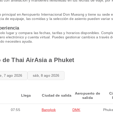
 con antelación y mantienes flexibilidad en tus fechas de viaje, por
b principal en Aeropuerto Internacional Don Mueang y tiene su sede en
cia de equipaje, las comidas y la selección de asiento pueden variar se
periencia
olo lugar y compara las fechas, tarifas y horarios disponibles. Com
ero electrónico y cuenta virtual. Puedes gestionar cambios a través
ndo necesites ayuda.
o de Thai AirAsia a Phuket
ie, 7 ago 2026
sáb, 8 ago 2026
Aeropuerto de
C
Llega
Ciudad de salida
salida
07:55
Bangkok
DMK
Phuke