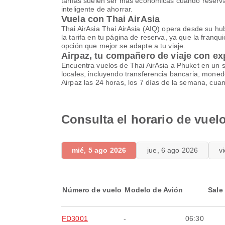
tarifas suelen ser más económicas cuando reservas
inteligente de ahorrar.
Vuela con Thai AirAsia
Thai AirAsia Thai AirAsia (AIQ) opera desde su hu
la tarifa en tu página de reserva, ya que la franqui
opción que mejor se adapte a tu viaje.
Airpaz, tu compañero de viaje con ex
Encuentra vuelos de Thai AirAsia a Phuket en un s
locales, incluyendo transferencia bancaria, moned
Airpaz las 24 horas, los 7 días de la semana, cua
Consulta el horario de vuel
mié, 5 ago 2026
jue, 6 ago 2026
v
Número de vuelo
Modelo de Avión
Sale
FD3001
-
06:30