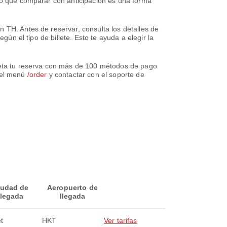
 lo que comparar con anticipación es una forma
 TH. Antes de reservar, consulta los detalles de
gún el tipo de billete. Esto te ayuda a elegir la
pleta tu reserva con más de 100 métodos de pago
 del menú
/order
y contactar con el soporte de
iudad de
Aeropuerto de
llegada
llegada
t
HKT
Ver tarifas