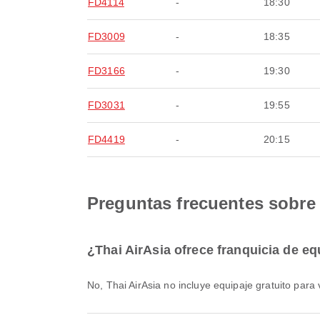
FD4114
-
18:30
FD3009
-
18:35
FD3166
-
19:30
FD3031
-
19:55
FD4419
-
20:15
Preguntas frecuentes sobre 
¿Thai AirAsia ofrece franquicia de e
No, Thai AirAsia no incluye equipaje gratuito pa