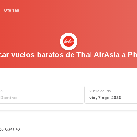
Ofertas
ar vuelos baratos de Thai AirAsia a P
A
Vuelo de ida
vie, 7 ago 2026
3:16 GMT+0