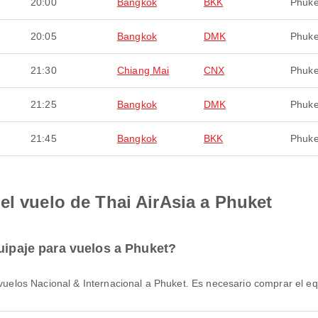
20:00
Bangkok
BKK
Phuke
20:05
Bangkok
DMK
Phuke
21:30
Chiang Mai
CNX
Phuke
21:25
Bangkok
DMK
Phuke
21:45
Bangkok
BKK
Phuke
el vuelo de Thai AirAsia a Phuket
quipaje para vuelos a Phuket?
ra vuelos Nacional & Internacional a Phuket. Es necesario comprar el e