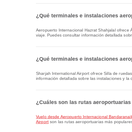
¿Qué terminales e instalaciones aero
Aeropuerto Internacional Hazrat Shahjalal ofrece Área de espera, Clínica y farmacias, Sala de guardería y muchas otras comodidades para mejorar tu experiencia de
viaje. Puedes consultar información detallada sobre
¿Qué terminales e instalaciones aerop
Sharjah International Airport ofrece Silla de ruedas, Estacionamientos, Sala VIP y muchas otras comodidades para mejorar tu experiencia de viaje. Puedes consultar
información detallada sobre las instalaciones y la 
¿Cuáles son las rutas aeroportuarias
Vuelo desde Aeropuerto Internacional Bandaranaik
Airport
son las rutas aeroportuarias más populares