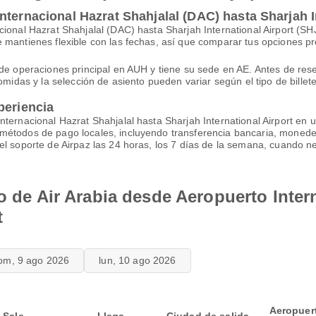
ternacional Hazrat Shahjalal (DAC) hasta Sharjah I
cional Hazrat Shahjalal (DAC) hasta Sharjah International Airport (S
 mantienes flexible con las fechas, así que comparar tus opciones p
de operaciones principal en AUH y tiene su sede en AE. Antes de reserv
omidas y la selección de asiento pueden variar según el tipo de billet
periencia
ternacional Hazrat Shahjalal hasta Sharjah International Airport en u
métodos de pago locales, incluyendo transferencia bancaria, monedero
el soporte de Airpaz las 24 horas, los 7 días de la semana, cuando n
o de Air Arabia desde Aeropuerto Inter
t
om, 9 ago 2026
lun, 10 ago 2026
Aeropuer