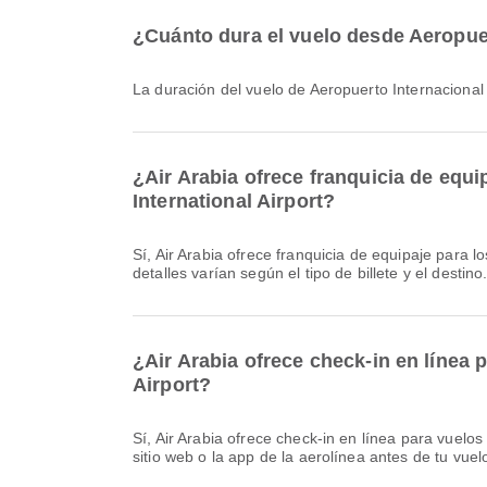
¿Cuánto dura el vuelo desde Aeropuert
La duración del vuelo de Aeropuerto Internaciona
¿Air Arabia ofrece franquicia de equi
International Airport?
Sí, Air Arabia ofrece franquicia de equipaje para los vuelos Nacional & Internacional de Aeropuerto Internacional Hazrat Shahjalal a Sharjah International Airport. Los
detalles varían según el tipo de billete y el destin
¿Air Arabia ofrece check-in en línea 
Airport?
Sí, Air Arabia ofrece check-in en línea para vuelos desde Aeropuerto Internacional Hazrat Shahjalal a Sharjah International Airport. Puedes hacer el check-in a través del
sitio web o la app de la aerolínea antes de tu vuel