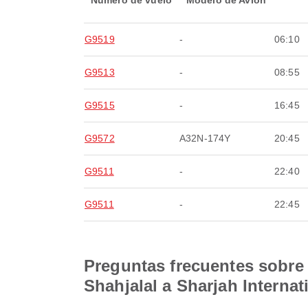
Número de vuelo
Modelo de Avión
G9519
-
06:10
G9513
-
08:55
G9515
-
16:45
G9572
A32N-174Y
20:45
G9511
-
22:40
G9511
-
22:45
Preguntas frecuentes sobre 
Shahjalal a Sharjah Internat