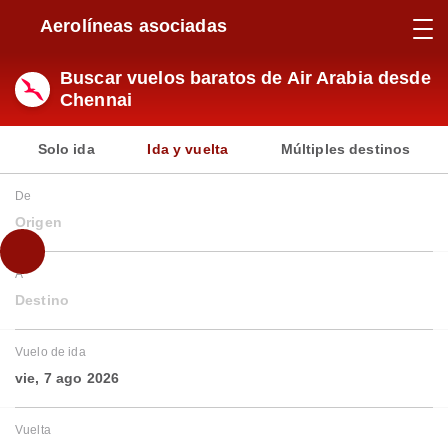
Aerolíneas asociadas
Buscar vuelos baratos de Air Arabia desde
Chennai
Solo ida
Ida y vuelta
Múltiples destinos
De
Origen
A
Destino
Vuelo de ida
vie, 7 ago 2026
Vuelta