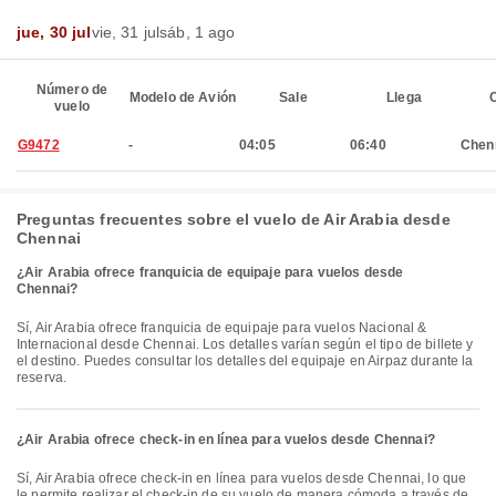
jue, 30 jul
vie, 31 jul
sáb, 1 ago
Número de
Modelo de Avión
Sale
Llega
C
vuelo
G9472
-
04:05
06:40
Chen
Preguntas frecuentes sobre el vuelo de Air Arabia desde
Chennai
¿Air Arabia ofrece franquicia de equipaje para vuelos desde
Chennai?
Sí, Air Arabia ofrece franquicia de equipaje para vuelos Nacional &
Internacional desde Chennai. Los detalles varían según el tipo de billete y
el destino. Puedes consultar los detalles del equipaje en Airpaz durante la
reserva.
¿Air Arabia ofrece check-in en línea para vuelos desde Chennai?
Sí, Air Arabia ofrece check-in en línea para vuelos desde Chennai, lo que
le permite realizar el check-in de su vuelo de manera cómoda a través de