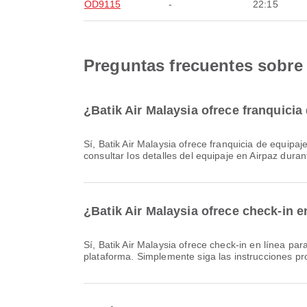
OD9115
-
22:15
Preguntas frecuentes sobre 
¿Batik Air Malaysia ofrece franquici
Sí, Batik Air Malaysia ofrece franquicia de equipaje para vuelos Nacional & Internacional desde Singapur. Los detalles varían según el tipo de billete y el destino. Puedes
consultar los detalles del equipaje en Airpaz duran
¿Batik Air Malaysia ofrece check-in 
Sí, Batik Air Malaysia ofrece check-in en línea para vuelos desde Singapur, lo que le permite realizar el check-in de su vuelo de manera cómoda a través de nuestra
plataforma. Simplemente siga las instrucciones pr