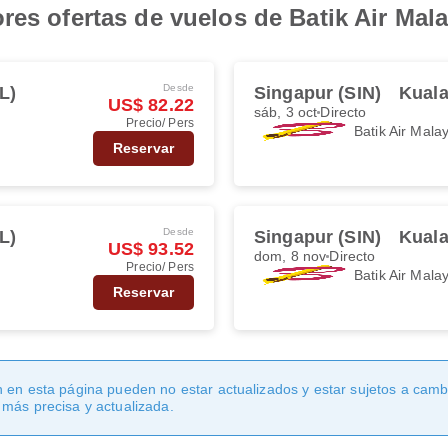
res ofertas de vuelos de Batik Air Mal
Desde
L)
Singapur (SIN)
Kual
US$ 82.22
sáb, 3 oct
Directo
Precio/ Pers
Batik Air Mala
Reservar
Desde
L)
Singapur (SIN)
Kual
US$ 93.52
dom, 8 nov
Directo
Precio/ Pers
Batik Air Mala
Reservar
 en esta página pueden no estar actualizados y estar sujetos a cambi
 más precisa y actualizada.