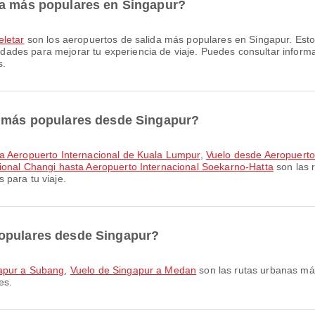
da más populares en Singapur?
eletar
son los aeropuertos de salida más populares en Singapur. Est
des para mejorar tu experiencia de viaje. Puedes consultar informaci
s.
s más populares desde Singapur?
ta Aeropuerto Internacional de Kuala Lumpur
,
Vuelo desde Aeropuerto
ional Changi hasta Aeropuerto Internacional Soekarno-Hatta
son las 
 para tu viaje.
populares desde Singapur?
apur a Subang
,
Vuelo de Singapur a Medan
son las rutas urbanas má
es.