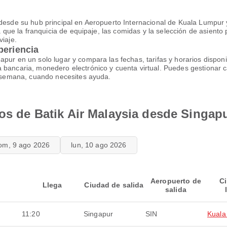
 desde su hub principal en Aeropuerto Internacional de Kuala Lumpur 
a que la franquicia de equipaje, las comidas y la selección de asiento 
viaje.
periencia
apur en un solo lugar y compara las fechas, tarifas y horarios dispo
a bancaria, monedero electrónico y cuenta virtual. Puedes gestionar
la semana, cuando necesites ayuda.
los de Batik Air Malaysia desde Singap
om, 9 ago 2026
lun, 10 ago 2026
Aeropuerto de
C
Llega
Ciudad de salida
salida
11:20
Singapur
SIN
Kuala