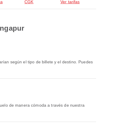
ta
CGK
Ver tarifas
ingapur