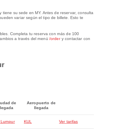
y tiene su sede en MY. Antes de reservar, consulta
pueden variar según el tipo de billete. Esto te
nibles. Completa tu reserva con más de 100
 cambios a través del menú
/order
y contactar con
ur
iudad de
Aeropuerto de
llegada
llegada
 Lumpur
KUL
Ver tarifas