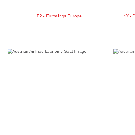
E2 - Eurowings Europe
4Y - D