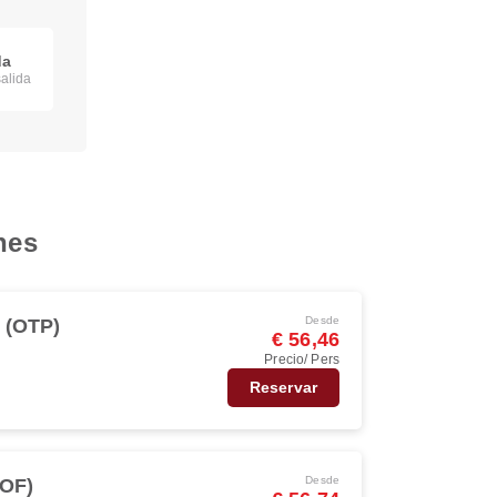
da
salida
nes
Desde
 (OTP)
€ 56,46
Precio/ Pers
Reservar
Desde
SOF)