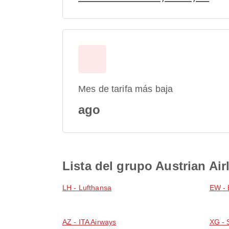
Mes de tarifa más baja
ago
Lista del grupo Austrian Air
LH - Lufthansa
EW - 
AZ - ITA Airways
XG - 