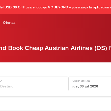
de!
USD 30 OFF
usa el código
GOBEYOND
– ¡descarga la aplicación 
Ofertas
nd Book Cheap Austrian Airlines (OS) F
A
Vuelo de ida
jue, 30 jul 2026