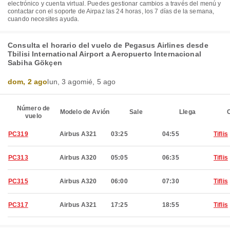
electrónico y cuenta virtual. Puedes gestionar cambios a través del menú y
contactar con el soporte de Airpaz las 24 horas, los 7 días de la semana,
cuando necesites ayuda.
Consulta el horario del vuelo de Pegasus Airlines desde
Tbilisi International Airport a Aeropuerto Internacional
Sabiha Gökçen
dom, 2 ago
lun, 3 ago
mié, 5 ago
Número de
Modelo de Avión
Sale
Llega
C
vuelo
PC319
Airbus A321
03:25
04:55
Tiflis
PC313
Airbus A320
05:05
06:35
Tiflis
PC315
Airbus A320
06:00
07:30
Tiflis
PC317
Airbus A321
17:25
18:55
Tiflis