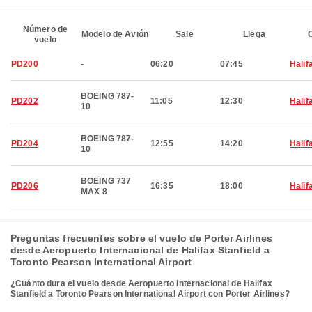
Número de
Modelo de Avión
Sale
Llega
C
vuelo
PD200
-
06:20
07:45
Halif
BOEING 787-
PD202
11:05
12:30
Halif
10
BOEING 787-
PD204
12:55
14:20
Halif
10
BOEING 737
PD206
16:35
18:00
Halif
MAX 8
Preguntas frecuentes sobre el vuelo de Porter Airlines
desde Aeropuerto Internacional de Halifax Stanfield a
Toronto Pearson International Airport
¿Cuánto dura el vuelo desde Aeropuerto Internacional de Halifax
Stanfield a Toronto Pearson International Airport con Porter Airlines?