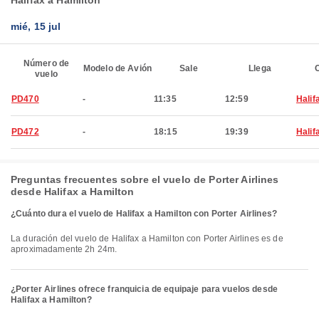
Halifax a Hamilton
mié, 15 jul
Número de
Modelo de Avión
Sale
Llega
C
vuelo
PD470
-
11:35
12:59
Halif
PD472
-
18:15
19:39
Halif
Preguntas frecuentes sobre el vuelo de Porter Airlines
desde Halifax a Hamilton
¿Cuánto dura el vuelo de Halifax a Hamilton con Porter Airlines?
La duración del vuelo de Halifax a Hamilton con Porter Airlines es de
aproximadamente 2h 24m.
¿Porter Airlines ofrece franquicia de equipaje para vuelos desde
Halifax a Hamilton?