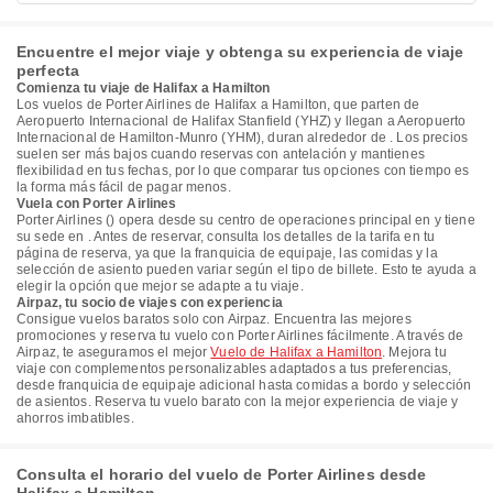
Encuentre el mejor viaje y obtenga su experiencia de viaje
perfecta
Comienza tu viaje de Halifax a Hamilton
Los vuelos de Porter Airlines de Halifax a Hamilton, que parten de
Aeropuerto Internacional de Halifax Stanfield (YHZ) y llegan a Aeropuerto
Internacional de Hamilton-Munro (YHM), duran alrededor de . Los precios
suelen ser más bajos cuando reservas con antelación y mantienes
flexibilidad en tus fechas, por lo que comparar tus opciones con tiempo es
la forma más fácil de pagar menos.
Vuela con Porter Airlines
Porter Airlines () opera desde su centro de operaciones principal en y tiene
su sede en . Antes de reservar, consulta los detalles de la tarifa en tu
página de reserva, ya que la franquicia de equipaje, las comidas y la
selección de asiento pueden variar según el tipo de billete. Esto te ayuda a
elegir la opción que mejor se adapte a tu viaje.
Airpaz, tu socio de viajes con experiencia
Consigue vuelos baratos solo con Airpaz. Encuentra las mejores
promociones y reserva tu vuelo con Porter Airlines fácilmente. A través de
Airpaz, te aseguramos el mejor
Vuelo de Halifax a Hamilton
. Mejora tu
viaje con complementos personalizables adaptados a tus preferencias,
desde franquicia de equipaje adicional hasta comidas a bordo y selección
de asientos. Reserva tu vuelo barato con la mejor experiencia de viaje y
ahorros imbatibles.
Consulta el horario del vuelo de Porter Airlines desde