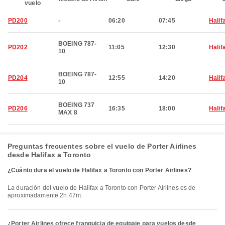
vuelo
PD200
-
06:20
07:45
Halif
BOEING 787-
PD202
11:05
12:30
Halif
10
BOEING 787-
PD204
12:55
14:20
Halif
10
BOEING 737
PD206
16:35
18:00
Halif
MAX 8
Preguntas frecuentes sobre el vuelo de Porter Airlines
desde Halifax a Toronto
¿Cuánto dura el vuelo de Halifax a Toronto con Porter Airlines?
La duración del vuelo de Halifax a Toronto con Porter Airlines es de
aproximadamente 2h 47m.
¿Porter Airlines ofrece franquicia de equipaje para vuelos desde