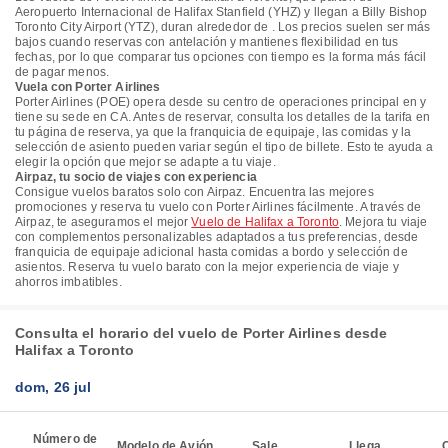
Aeropuerto Internacional de Halifax Stanfield (YHZ) y llegan a Billy Bishop
Toronto City Airport (YTZ), duran alrededor de . Los precios suelen ser más
bajos cuando reservas con antelación y mantienes flexibilidad en tus
fechas, por lo que comparar tus opciones con tiempo es la forma más fácil
de pagar menos.
Vuela con Porter Airlines
Porter Airlines (POE) opera desde su centro de operaciones principal en y
tiene su sede en CA. Antes de reservar, consulta los detalles de la tarifa en
tu página de reserva, ya que la franquicia de equipaje, las comidas y la
selección de asiento pueden variar según el tipo de billete. Esto te ayuda a
elegir la opción que mejor se adapte a tu viaje.
Airpaz, tu socio de viajes con experiencia
Consigue vuelos baratos solo con Airpaz. Encuentra las mejores
promociones y reserva tu vuelo con Porter Airlines fácilmente. A través de
Airpaz, te aseguramos el mejor
Vuelo de Halifax a Toronto
. Mejora tu viaje
con complementos personalizables adaptados a tus preferencias, desde
franquicia de equipaje adicional hasta comidas a bordo y selección de
asientos. Reserva tu vuelo barato con la mejor experiencia de viaje y
ahorros imbatibles.
Consulta el horario del vuelo de Porter Airlines desde
Halifax a Toronto
dom, 26 jul
Número de
Modelo de Avión
Sale
Llega
C