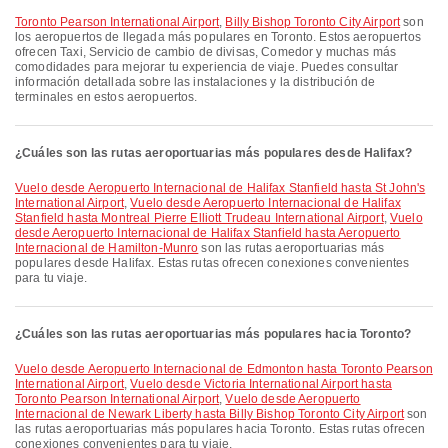
Toronto Pearson International Airport
,
Billy Bishop Toronto City Airport
son
los aeropuertos de llegada más populares en Toronto. Estos aeropuertos
ofrecen Taxi, Servicio de cambio de divisas, Comedor y muchas más
comodidades para mejorar tu experiencia de viaje. Puedes consultar
información detallada sobre las instalaciones y la distribución de
terminales en estos aeropuertos.
¿Cuáles son las rutas aeroportuarias más populares desde Halifax?
Vuelo desde Aeropuerto Internacional de Halifax Stanfield hasta St John's
International Airport
,
Vuelo desde Aeropuerto Internacional de Halifax
Stanfield hasta Montreal Pierre Elliott Trudeau International Airport
,
Vuelo
desde Aeropuerto Internacional de Halifax Stanfield hasta Aeropuerto
Internacional de Hamilton-Munro
son las rutas aeroportuarias más
populares desde Halifax. Estas rutas ofrecen conexiones convenientes
para tu viaje.
¿Cuáles son las rutas aeroportuarias más populares hacia Toronto?
Vuelo desde Aeropuerto Internacional de Edmonton hasta Toronto Pearson
International Airport
,
Vuelo desde Victoria International Airport hasta
Toronto Pearson International Airport
,
Vuelo desde Aeropuerto
Internacional de Newark Liberty hasta Billy Bishop Toronto City Airport
son
las rutas aeroportuarias más populares hacia Toronto. Estas rutas ofrecen
conexiones convenientes para tu viaje.