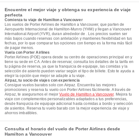
Encuentre el mejor viaje y obtenga su experiencia de viaje
perfecta
Comienza tu viaje de Hamilton a Vancouver
Los vuelos de Porter Airlines de Hamilton a Vancouver, que parten de
Aeropuerto Internacional de Hamilton-Munro (YHM) y llegan a Vancouver
International Airport (YVR), duran alrededor de . Los precios suelen ser
más bajos cuando reservas con antelación y mantienes flexibilidad en tus
fechas, por lo que comparar tus opciones con tiempo es la forma más fácil
de pagar menos.
Vuela con Porter Airlines
Porter Airlines (POE) opera desde su centro de operaciones principal en y
tiene su sede en CA. Antes de reservar, consulta los detalles de la tarifa en
tu página de reserva, ya que la franquicia de equipaje, las comidas y la
selección de asiento pueden variar según el tipo de billete. Esto te ayuda a
elegir la opción que mejor se adapte a tu viaje.
Airpaz, tu socio de viajes con experiencia
Consigue vuelos baratos solo con Airpaz. Encuentra las mejores
promociones y reserva tu vuelo con Porter Airlines fácilmente. A través de
Airpaz, te aseguramos el mejor
Vuelo de Hamilton a Vancouver
. Mejora tu
viaje con complementos personalizables adaptados a tus preferencias,
desde franquicia de equipaje adicional hasta comidas a bordo y selección
de asientos. Reserva tu vuelo barato con la mejor experiencia de viaje y
ahorros imbatibles.
Consulta el horario del vuelo de Porter Airlines desde
Hamilton a Vancouver