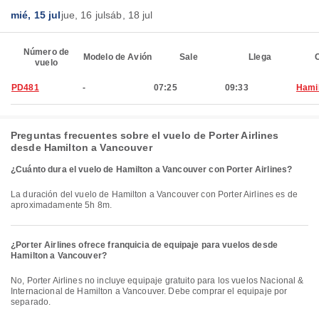
mié, 15 jul
jue, 16 jul
sáb, 18 jul
Número de
Modelo de Avión
Sale
Llega
C
vuelo
PD481
-
07:25
09:33
Hami
Preguntas frecuentes sobre el vuelo de Porter Airlines
desde Hamilton a Vancouver
¿Cuánto dura el vuelo de Hamilton a Vancouver con Porter Airlines?
La duración del vuelo de Hamilton a Vancouver con Porter Airlines es de
aproximadamente 5h 8m.
¿Porter Airlines ofrece franquicia de equipaje para vuelos desde
Hamilton a Vancouver?
No, Porter Airlines no incluye equipaje gratuito para los vuelos Nacional &
Internacional de Hamilton a Vancouver. Debe comprar el equipaje por
separado.