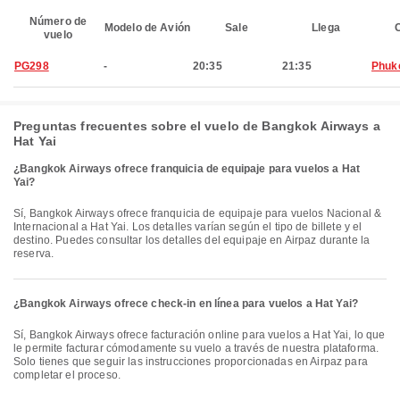
Número de
Modelo de Avión
Sale
Llega
C
vuelo
PG298
-
20:35
21:35
Phuk
Preguntas frecuentes sobre el vuelo de Bangkok Airways a
Hat Yai
¿Bangkok Airways ofrece franquicia de equipaje para vuelos a Hat
Yai?
Sí, Bangkok Airways ofrece franquicia de equipaje para vuelos Nacional &
Internacional a Hat Yai. Los detalles varían según el tipo de billete y el
destino. Puedes consultar los detalles del equipaje en Airpaz durante la
reserva.
¿Bangkok Airways ofrece check-in en línea para vuelos a Hat Yai?
Sí, Bangkok Airways ofrece facturación online para vuelos a Hat Yai, lo que
le permite facturar cómodamente su vuelo a través de nuestra plataforma.
Solo tienes que seguir las instrucciones proporcionadas en Airpaz para
completar el proceso.