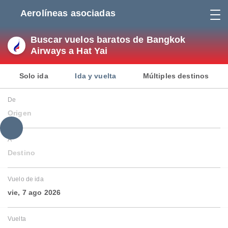
Aerolíneas asociadas
Buscar vuelos baratos de Bangkok
Airways a Hat Yai
Solo ida
Ida y vuelta
Múltiples destinos
De
Origen
A
Destino
Vuelo de ida
vie, 7 ago 2026
Vuelta