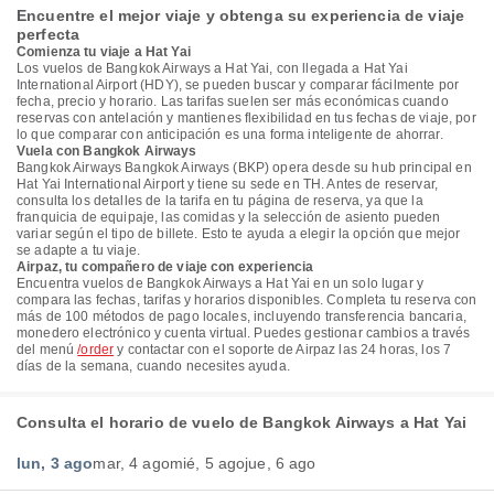
Encuentre el mejor viaje y obtenga su experiencia de viaje
perfecta
Comienza tu viaje a Hat Yai
Los vuelos de Bangkok Airways a Hat Yai, con llegada a Hat Yai
International Airport (HDY), se pueden buscar y comparar fácilmente por
fecha, precio y horario. Las tarifas suelen ser más económicas cuando
reservas con antelación y mantienes flexibilidad en tus fechas de viaje, por
lo que comparar con anticipación es una forma inteligente de ahorrar.
Vuela con Bangkok Airways
Bangkok Airways Bangkok Airways (BKP) opera desde su hub principal en
Hat Yai International Airport y tiene su sede en TH. Antes de reservar,
consulta los detalles de la tarifa en tu página de reserva, ya que la
franquicia de equipaje, las comidas y la selección de asiento pueden
variar según el tipo de billete. Esto te ayuda a elegir la opción que mejor
se adapte a tu viaje.
Airpaz, tu compañero de viaje con experiencia
Encuentra vuelos de Bangkok Airways a Hat Yai en un solo lugar y
compara las fechas, tarifas y horarios disponibles. Completa tu reserva con
más de 100 métodos de pago locales, incluyendo transferencia bancaria,
monedero electrónico y cuenta virtual. Puedes gestionar cambios a través
del menú
/order
y contactar con el soporte de Airpaz las 24 horas, los 7
días de la semana, cuando necesites ayuda.
Consulta el horario de vuelo de Bangkok Airways a Hat Yai
lun, 3 ago
mar, 4 ago
mié, 5 ago
jue, 6 ago