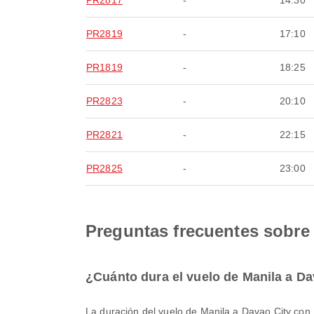
PR2817
-
14:30
PR2819
-
17:10
PR1819
-
18:25
PR2823
-
20:10
PR2821
-
22:15
PR2825
-
23:00
Preguntas frecuentes sobre 
¿Cuánto dura el vuelo de Manila a Dav
La duración del vuelo de Manila a Davao City con