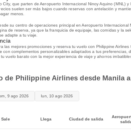
ao City, que parten de Aeropuerto Internacional Ninoy Aquino (MNL) y 
cios suelen ser más bajos cuando reservas con antelación y mantiene
 pagar menos.
a desde su centro de operaciones principal en Aeropuerto Internaciona
página de reserva, ya que la franquicia de equipaje, las comidas y la s
se adapte a tu viaje.
encia
 las mejores promociones y reserva tu vuelo con Philippine Airlines 
aje con complementos personalizables adaptados a tus preferencias, d
u vuelo barato con la mejor experiencia de viaje y ahorros imbatible
o de Philippine Airlines desde Manila 
om, 9 ago 2026
lun, 10 ago 2026
Aeropuer
Sale
Llega
Ciudad de salida
salid