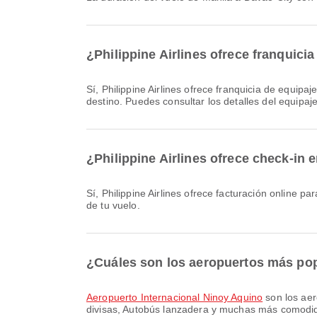
¿Philippine Airlines ofrece franquici
Sí, Philippine Airlines ofrece franquicia de equipaje para los vuelos Nacional & Internacional de Manila a Davao City. Los detalles varían según el tipo de billete y el
destino. Puedes consultar los detalles del equipaj
¿Philippine Airlines ofrece check-in 
Sí, Philippine Airlines ofrece facturación online para vuelos de Manila a Davao City. Puedes hacer el check-in a través del sitio web o la aplicación de la aerolínea antes
de tu vuelo.
¿Cuáles son los aeropuertos más pop
Aeropuerto Internacional Ninoy Aquino
son los aer
divisas, Autobús lanzadera y muchas más comodidad