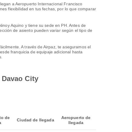
llegan a Aeropuerto Internacional Francisco
s flexibilidad en tus fechas, por lo que comparar
l Ninoy Aquino y tiene su sede en PH. Antes de
elección de asiento pueden variar según el tipo de
fácilmente. A través de Airpaz, te aseguramos el
esde franquicia de equipaje adicional hasta
s.
a Davao City
to de
Aeropuerto de
Ciudad de llegada
a
llegada