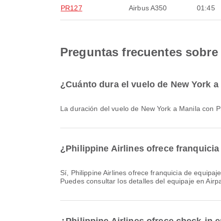
PR127
Airbus A350
01:45
Preguntas frecuentes sobre 
¿Cuánto dura el vuelo de New York a 
La duración del vuelo de New York a Manila con 
¿Philippine Airlines ofrece franquic
Sí, Philippine Airlines ofrece franquicia de equipaje para los vuelos Nacional & Internacional de New York a Manila. Los detalles varían según el tipo de billete y el destino.
Puedes consultar los detalles del equipaje en Airp