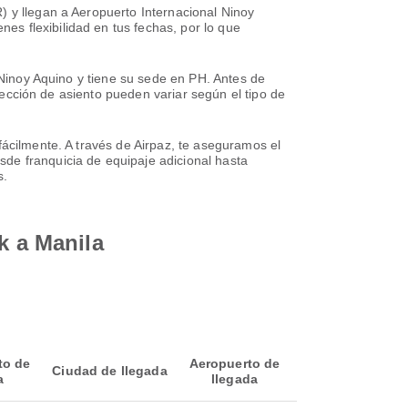
) y llegan a Aeropuerto Internacional Ninoy
s flexibilidad en tus fechas, por lo que
l Ninoy Aquino y tiene su sede en PH. Antes de
elección de asiento pueden variar según el tipo de
fácilmente. A través de Airpaz, te aseguramos el
sde franquicia de equipaje adicional hasta
s.
k a Manila
to de
Aeropuerto de
Ciudad de llegada
a
llegada