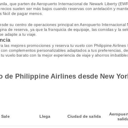
anila, que parten de Aeropuerto Internacional de Newark Liberty (EWR
cios suelen ser más bajos cuando reservas con antelación y mantiene
s fácil de pagar menos.
a desde su centro de operaciones principal en Aeropuerto Internaciona
página de reserva, ya que la franquicia de equipaje, las comidas y la s
se adapte a tu viaje.
encia
 las mejores promociones y reserva tu vuelo con Philippine Airlines 
je con complementos personalizables adaptados a tus preferencias, de
u vuelo barato con la mejor experiencia de viaje y ahorros imbatible
lo de Philippine Airlines desde New Yor
Aeropuer
Sale
Llega
Ciudad de salida
salid