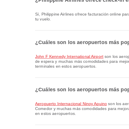
¿Philippine Airlines ofrece check-in 
Sí, Philippine Airlines ofrece facturación online para vuelos de New York a Manila. Puedes hacer el check-in a través del sitio web o la aplicación de la aerolínea antes de
tu vuelo.
¿Cuáles son los aeropuertos más pop
John F Kennedy International Airport
son los aerop
de espera y muchas más comodidades para mejorar t
terminales en estos aeropuertos.
¿Cuáles son los aeropuertos más pop
Aeropuerto Internacional Ninoy Aquino
son los aer
Comedor y muchas más comodidades para mejorar tu 
en estos aeropuertos.