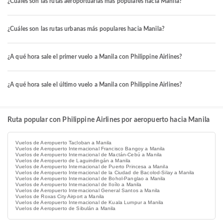
¿Cuáles son las rutas aeroportuarias más populares hacia Manila?
¿Cuáles son las rutas urbanas más populares hacia Manila?
¿A qué hora sale el primer vuelo a Manila con Philippine Airlines?
¿A qué hora sale el último vuelo a Manila con Philippine Airlines?
Ruta popular con Philippine Airlines por aeropuerto hacia Manila
Vuelos de Aeropuerto Tacloban a Manila
Vuelos de Aeropuerto Internacional Francisco Bangoy a Manila
Vuelos de Aeropuerto Internacional de Mactán-Cebú a Manila
Vuelos de Aeropuerto de Laguindingán a Manila
Vuelos de Aeropuerto Internacional de Puerto Princesa a Manila
Vuelos de Aeropuerto Internacional de la Ciudad de Bacolod-Silay a Manila
Vuelos de Aeropuerto Internacional de Bohol-Panglao a Manila
Vuelos de Aeropuerto Internacional de Iloílo a Manila
Vuelos de Aeropuerto Internacional General Santos a Manila
Vuelos de Roxas City Airport a Manila
Vuelos de Aeropuerto Internacional de Kuala Lumpur a Manila
Vuelos de Aeropuerto de Sibulán a Manila