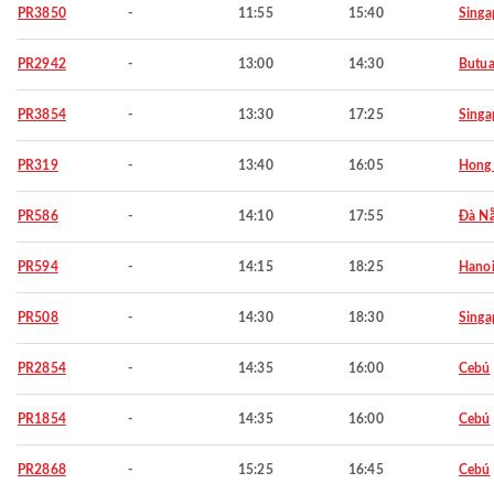
PR3850
-
11:55
15:40
Singa
PR2942
-
13:00
14:30
Butu
PR3854
-
13:30
17:25
Singa
PR319
-
13:40
16:05
Hong
PR586
-
14:10
17:55
Đà N
PR594
-
14:15
18:25
Hano
PR508
-
14:30
18:30
Singa
PR2854
-
14:35
16:00
Cebú
PR1854
-
14:35
16:00
Cebú
PR2868
-
15:25
16:45
Cebú