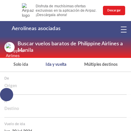
Disfruta de muchísimas ofertas
exclusivas en la aplicación de Airpaz.
Descargar
¡Descárgala ahora!
Aerolíneas asociadas
Buscar vuelos baratos de Philippine Airlines a
Manila
Solo ida
Ida y vuelta
Múltiples destinos
De
Origen
A
Destino
Vuelo de ida