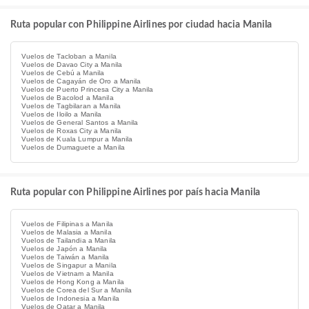
Ruta popular con Philippine Airlines por ciudad hacia Manila
Vuelos de Tacloban a Manila
Vuelos de Davao City a Manila
Vuelos de Cebú a Manila
Vuelos de Cagayán de Oro a Manila
Vuelos de Puerto Princesa City a Manila
Vuelos de Bacolod a Manila
Vuelos de Tagbilaran a Manila
Vuelos de Iloilo a Manila
Vuelos de General Santos a Manila
Vuelos de Roxas City a Manila
Vuelos de Kuala Lumpur a Manila
Vuelos de Dumaguete a Manila
Ruta popular con Philippine Airlines por país hacia Manila
Vuelos de Filipinas a Manila
Vuelos de Malasia a Manila
Vuelos de Tailandia a Manila
Vuelos de Japón a Manila
Vuelos de Taiwán a Manila
Vuelos de Singapur a Manila
Vuelos de Vietnam a Manila
Vuelos de Hong Kong a Manila
Vuelos de Corea del Sur a Manila
Vuelos de Indonesia a Manila
Vuelos de Qatar a Manila