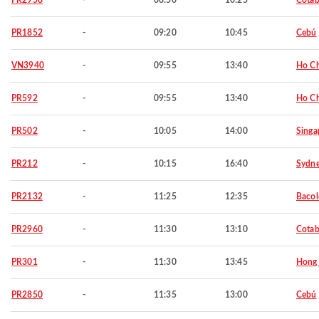
PR2958
-
08:50
10:25
Cotab
PR1852
-
09:20
10:45
Cebú
VN3940
-
09:55
13:40
Ho Ch
PR592
-
09:55
13:40
Ho Ch
PR502
-
10:05
14:00
Singa
PR212
-
10:15
16:40
Sydn
PR2132
-
11:25
12:35
Baco
PR2960
-
11:30
13:10
Cotab
PR301
-
11:30
13:45
Hong
PR2850
-
11:35
13:00
Cebú