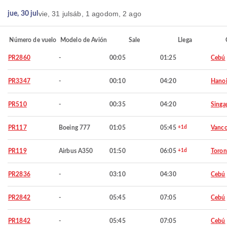
vie, 31 jul
sáb, 1 ago
dom, 2 ago
jue, 30 jul
Número de vuelo
Modelo de Avión
Sale
Llega
PR2860
-
00:05
01:25
Cebú
PR3347
-
00:10
04:20
Hano
PR510
-
00:35
04:20
Singa
PR117
Boeing 777
01:05
05:45
+1d
Vanco
PR119
Airbus A350
01:50
06:05
+1d
Toron
PR2836
-
03:10
04:30
Cebú
PR2842
-
05:45
07:05
Cebú
PR1842
-
05:45
07:05
Cebú