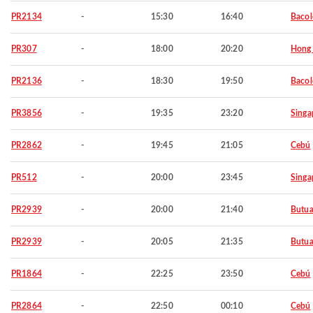
PR2134
-
15:30
16:40
Baco
PR307
-
18:00
20:20
Hong
PR2136
-
18:30
19:50
Baco
PR3856
-
19:35
23:20
Singa
PR2862
-
19:45
21:05
Cebú
PR512
-
20:00
23:45
Singa
PR2939
-
20:00
21:40
Butu
PR2939
-
20:05
21:35
Butu
PR1864
-
22:25
23:50
Cebú
PR2864
-
22:50
00:10
Cebú