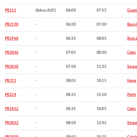
PR111
Airbus A321
06:00
07:55
Gua
PR2130
-
06:20
07:30
Baco
PR2968
-
06:35
08:05
Butu
PR2846
-
07:05
08:30
Cebú
PR3858
-
07:50
11:35
Singa
PR313
-
08:05
10:15
Hong
PR224
-
08:35
15:50
Perth
PR1852
-
08:35
10:05
Cebú
PR3852
-
08:50
12:45
Singa